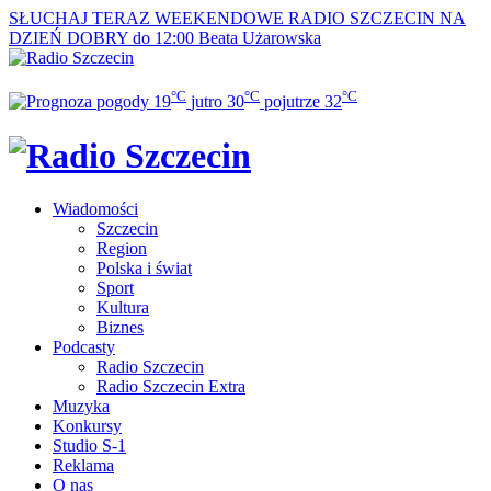
SŁUCHAJ TERAZ
WEEKENDOWE RADIO SZCZECIN NA
DZIEŃ DOBRY do 12:00
Beata Użarowska
°C
°C
°C
19
jutro
30
pojutrze
32
Wiadomości
Szczecin
Region
Polska i świat
Sport
Kultura
Biznes
Podcasty
Radio Szczecin
Radio Szczecin Extra
Muzyka
Konkursy
Studio S-1
Reklama
O nas