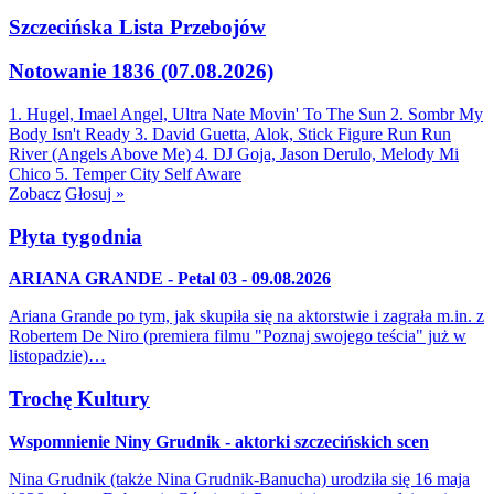
Szczecińska Lista Przebojów
Notowanie 1836 (07.08.2026)
1. Hugel, Imael Angel, Ultra Nate
Movin' To The Sun
2. Sombr
My
Body Isn't Ready
3. David Guetta, Alok, Stick Figure
Run Run
River (Angels Above Me)
4. DJ Goja, Jason Derulo, Melody
Mi
Chico
5. Temper City
Self Aware
Zobacz
Głosuj »
Płyta tygodnia
ARIANA GRANDE - Petal 03 - 09.08.2026
Ariana Grande po tym, jak skupiła się na aktorstwie i zagrała m.in. z
Robertem De Niro (premiera filmu "Poznaj swojego teścia" już w
listopadzie)…
Trochę Kultury
Wspomnienie Niny Grudnik - aktorki szczecińskich scen
Nina Grudnik (także Nina Grudnik-Banucha) urodziła się 16 maja