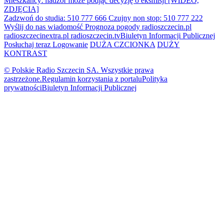
Mieszkańcy: nadzór może podjąć decyzję o eksmisji [WIDEO,
ZDJĘCIA]
Zadzwoń do studia: 510 777 666
Czujny non stop: 510 777 222
Wyślij do nas wiadomość
Prognoza pogody
radioszczecin.pl
radioszczecinextra.pl
radioszczecin.tv
Biuletyn Informacji Publicznej
Posłuchaj teraz
Logowanie
DUŻA CZCIONKA
DUŻY
KONTRAST
© Polskie Radio Szczecin SA. Wszystkie prawa
zastrzeżone.
Regulamin korzystania z portalu
Polityka
prywatności
Biuletyn Informacji Publicznej