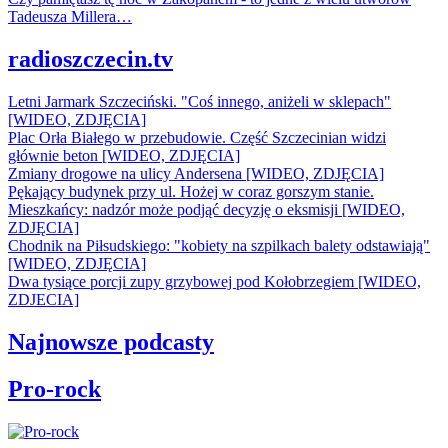
Tadeusza Millera…
radioszczecin.tv
Letni Jarmark Szczeciński. "Coś innego, aniżeli w sklepach"
[WIDEO, ZDJĘCIA]
Plac Orła Białego w przebudowie. Część Szczecinian widzi
głównie beton [WIDEO, ZDJĘCIA]
Zmiany drogowe na ulicy Andersena [WIDEO, ZDJĘCIA]
Pękający budynek przy ul. Hożej w coraz gorszym stanie.
Mieszkańcy: nadzór może podjąć decyzję o eksmisji [WIDEO,
ZDJĘCIA]
Chodnik na Piłsudskiego: "kobiety na szpilkach balety odstawiają"
[WIDEO, ZDJĘCIA]
Dwa tysiące porcji zupy grzybowej pod Kołobrzegiem [WIDEO,
ZDJECIA]
Najnowsze podcasty
Pro-rock