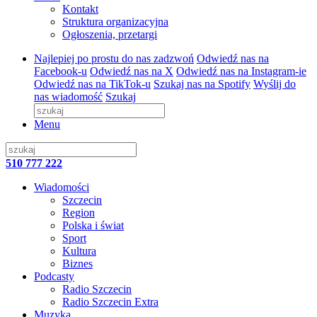
Kontakt
Struktura organizacyjna
Ogłoszenia, przetargi
Najlepiej po prostu do nas zadzwoń
Odwiedź nas na
Facebook-u
Odwiedź nas na X
Odwiedź nas na Instagram-ie
Odwiedź nas na TikTok-u
Szukaj nas na Spotify
Wyślij do
nas wiadomość
Szukaj
Menu
510 777 222
Wiadomości
Szczecin
Region
Polska i świat
Sport
Kultura
Biznes
Podcasty
Radio Szczecin
Radio Szczecin Extra
Muzyka