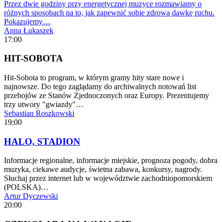
Przez dwie godziny przy energetycznej muzyce rozmawiamy o
różnych sposobach na to, jak zapewnić sobie zdrową dawkę ruchu.
Pokazujemy…
Anna Łukaszek
17:00
HIT-SOBOTA
Hit-Sobota to program, w którym gramy hity stare nowe i
najnowsze. Do tego zaglądamy do archiwalnych notowań list
przebojów ze Stanów Zjednoczonych oraz Europy. Prezentujemy
trzy utwory "gwiazdy"…
Sebastian Roszkowski
19:00
HALO, STADION
Informacje regionalne, informacje miejskie, prognoza pogody, dobra
muzyka, ciekawe audycje, świetna zabawa, konkursy, nagrody.
Słuchaj przez internet lub w województwie zachodniopomorskiem
(POLSKA)…
Artur Dyczewski
20:00