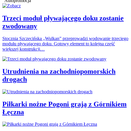
Autopromocja
Trzeci moduł pływającego doku zostanie
zwodowany
Stocznia Szczecińska „Wulkan” przeprowadzi wodowanie trzeciego
modułu pływającego doku. Gotowy element to kolejna część
większej konstrukcji…
Utrudnienia na zachodniopomorskich
drogach
Piłkarki nożne Pogoni grają z Górnikiem
Łęczna