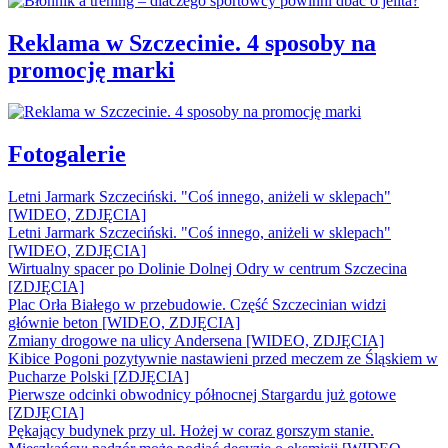
Reklama w Szczecinie. 4 sposoby na
promocję marki
Fotogalerie
Letni Jarmark Szczeciński. "Coś innego, aniżeli w sklepach"
[WIDEO, ZDJĘCIA]
Letni Jarmark Szczeciński. "Coś innego, aniżeli w sklepach"
[WIDEO, ZDJĘCIA]
Wirtualny spacer po Dolinie Dolnej Odry w centrum Szczecina
[ZDJĘCIA]
Plac Orła Białego w przebudowie. Część Szczecinian widzi
głównie beton [WIDEO, ZDJĘCIA]
Zmiany drogowe na ulicy Andersena [WIDEO, ZDJĘCIA]
Kibice Pogoni pozytywnie nastawieni przed meczem ze Śląskiem w
Pucharze Polski [ZDJĘCIA]
Pierwsze odcinki obwodnicy północnej Stargardu już gotowe
[ZDJĘCIA]
Pękający budynek przy ul. Hożej w coraz gorszym stanie.