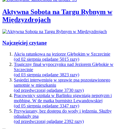
Aktywna Sobota na Targu Rybnym w
Międzyzdrojach
Najczęściej czytane
Akcja ratunkowa na jeziorze Głębokim w Szczecinie
(od 02 sierpnia oglądane 5015 razy)
Tragiczny finał wypoczynku nad Jeziorem Głębokie w
Szczecinie
(od 03 sierpnia oglądane 3823 razy)
Sąsiedzi interweniują w sprawie psa pozostawionego
samotnie w mieszkaniu
(od przedwczoraj oglądane 3730 razy)
Pracownicy szpitala w Barlinku ujawniają nepotyzm i
mobbing. W tle matka burmistrz Lewandowskiej
(od 05 sierpnia oglądane 3347 razy)
Przywiązany, bez dostępu do wody i jedzenia. Służby
odnalazły psa
(od przedwczoraj oglądane 2392 razy)