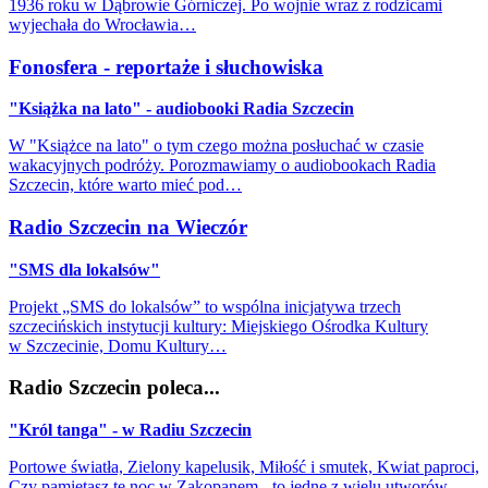
1936 roku w Dąbrowie Górniczej. Po wojnie wraz z rodzicami
wyjechała do Wrocławia…
Fonosfera - reportaże i słuchowiska
"Książka na lato" - audiobooki Radia Szczecin
W "Książce na lato" o tym czego można posłuchać w czasie
wakacyjnych podróży. Porozmawiamy o audiobookach Radia
Szczecin, które warto mieć pod…
Radio Szczecin na Wieczór
"SMS dla lokalsów"
Projekt „SMS do lokalsów” to wspólna inicjatywa trzech
szczecińskich instytucji kultury: Miejskiego Ośrodka Kultury
w Szczecinie, Domu Kultury…
Radio Szczecin poleca...
"Król tanga" - w Radiu Szczecin
Portowe światła, Zielony kapelusik, Miłość i smutek, Kwiat paproci,
Czy pamiętasz tę noc w Zakopanem - to jedne z wielu utworów