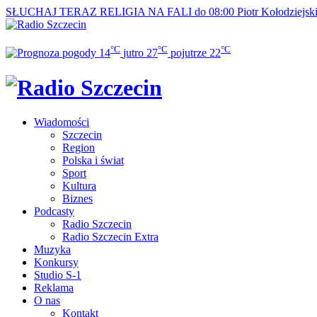
SŁUCHAJ TERAZ
RELIGIA NA FALI do 08:00
Piotr Kołodziejsk
°C
°C
°C
14
jutro
27
pojutrze
22
Wiadomości
Szczecin
Region
Polska i świat
Sport
Kultura
Biznes
Podcasty
Radio Szczecin
Radio Szczecin Extra
Muzyka
Konkursy
Studio S-1
Reklama
O nas
Kontakt