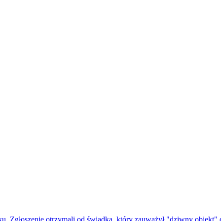
u. Zgłoszenie otrzymali od świadka, który zauważył "dziwny obiekt"