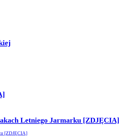
kiej
A]
 smakach Letniego Jarmarku [ZDJĘCIA]