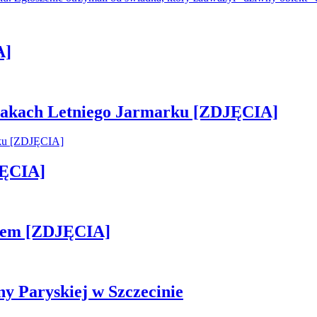
A]
 smakach Letniego Jarmarku [ZDJĘCIA]
JĘCIA]
kiem [ZDJĘCIA]
ny Paryskiej w Szczecinie