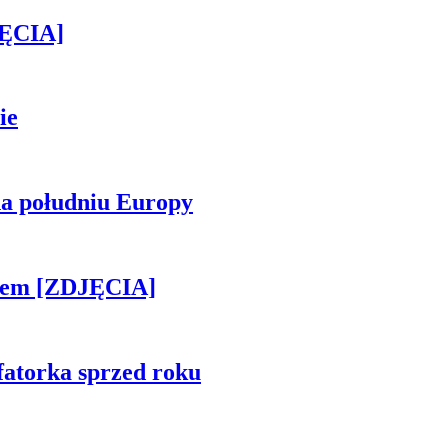
JĘCIA]
ie
na południu Europy
kiem [ZDJĘCIA]
fatorka sprzed roku