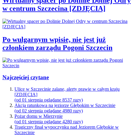
Wirtualny spacer po Dolinie Dolnej Odry
w centrum Szczecina [ZDJĘCIA]
Po wulgarnym wpisie, nie jest już
członkiem zarządu Pogoni Szczecin
Najczęściej czytane
Ulice w Szczecinie zalane, alerty prawie w całym kraju
[ZDJĘCIA]
(od 01 sierpnia oglądane 8537 razy)
Akcja ratunkowa na jeziorze Głębokim w Szczecinie
(od 02 sierpnia oglądane 4980 razy)
Pożar domu w Mierzynie
(od 01 sierpnia oglądane 4280 razy)
Tragiczny finał wypoczynku nad Jeziorem Głębokie w
Szczecinie