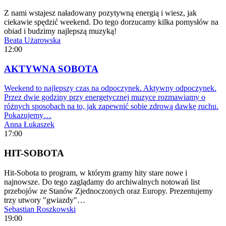
Z nami wstajesz naładowany pozytywną energią i wiesz, jak
ciekawie spędzić weekend. Do tego dorzucamy kilka pomysłów na
obiad i budzimy najlepszą muzyką!
Beata Użarowska
12:00
AKTYWNA SOBOTA
Weekend to najlepszy czas na odpoczynek. Aktywny odpoczynek.
Przez dwie godziny przy energetycznej muzyce rozmawiamy o
różnych sposobach na to, jak zapewnić sobie zdrową dawkę ruchu.
Pokazujemy…
Anna Łukaszek
17:00
HIT-SOBOTA
Hit-Sobota to program, w którym gramy hity stare nowe i
najnowsze. Do tego zaglądamy do archiwalnych notowań list
przebojów ze Stanów Zjednoczonych oraz Europy. Prezentujemy
trzy utwory "gwiazdy"…
Sebastian Roszkowski
19:00