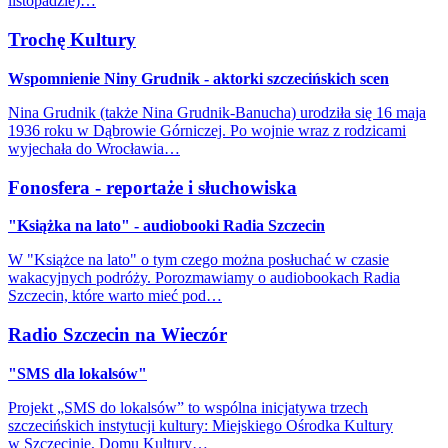
listopadzie)…
Trochę Kultury
Wspomnienie Niny Grudnik - aktorki szczecińskich scen
Nina Grudnik (także Nina Grudnik-Banucha) urodziła się 16 maja
1936 roku w Dąbrowie Górniczej. Po wojnie wraz z rodzicami
wyjechała do Wrocławia…
Fonosfera - reportaże i słuchowiska
"Książka na lato" - audiobooki Radia Szczecin
W "Książce na lato" o tym czego można posłuchać w czasie
wakacyjnych podróży. Porozmawiamy o audiobookach Radia
Szczecin, które warto mieć pod…
Radio Szczecin na Wieczór
"SMS dla lokalsów"
Projekt „SMS do lokalsów” to wspólna inicjatywa trzech
szczecińskich instytucji kultury: Miejskiego Ośrodka Kultury
w Szczecinie, Domu Kultury…