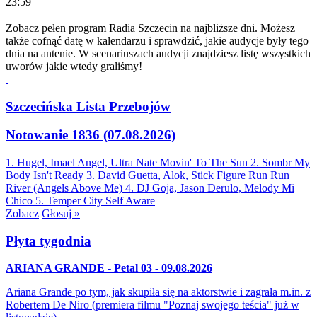
23:59
Zobacz pełen program Radia Szczecin na najbliższe dni. Możesz
także cofnąć datę w kalendarzu i sprawdzić, jakie audycje były tego
dnia na antenie. W scenariuszach audycji znajdziesz listę wszystkich
uworów jakie wtedy graliśmy!
Szczecińska Lista Przebojów
Notowanie 1836 (07.08.2026)
1. Hugel, Imael Angel, Ultra Nate
Movin' To The Sun
2. Sombr
My
Body Isn't Ready
3. David Guetta, Alok, Stick Figure
Run Run
River (Angels Above Me)
4. DJ Goja, Jason Derulo, Melody
Mi
Chico
5. Temper City
Self Aware
Zobacz
Głosuj »
Płyta tygodnia
ARIANA GRANDE - Petal 03 - 09.08.2026
Ariana Grande po tym, jak skupiła się na aktorstwie i zagrała m.in. z
Robertem De Niro (premiera filmu "Poznaj swojego teścia" już w