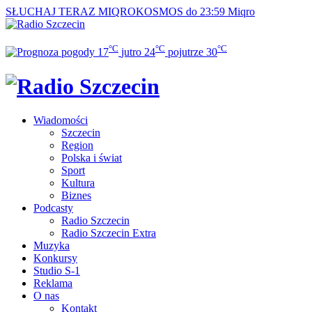
SŁUCHAJ TERAZ
MIQROKOSMOS do 23:59
Miqro
°C
°C
°C
17
jutro
24
pojutrze
30
Wiadomości
Szczecin
Region
Polska i świat
Sport
Kultura
Biznes
Podcasty
Radio Szczecin
Radio Szczecin Extra
Muzyka
Konkursy
Studio S-1
Reklama
O nas
Kontakt