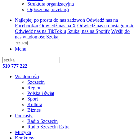
Struktura organizacyjna
Ogłoszenia, przetargi
Najlepiej po prostu do nas zadzwoń
Odwiedź nas na
Facebook-u
Odwiedź nas na X
Odwiedź nas na Instagram-ie
Odwiedź nas na TikTok-u
Szukaj nas na Spotify
Wyślij do
nas wiadomość
Szukaj
Menu
510 777 222
Wiadomości
Szczecin
Region
Polska i świat
Sport
Kultura
Biznes
Podcasty
Radio Szczecin
Radio Szczecin Extra
Muzyka
Konkursy