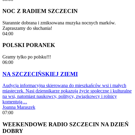
NOC Z RADIEM SZCZECIN
Starannie dobrana i zmiksowana muzyka nocnych marków.
Zapraszamy do słuchania!
04:00
POLSKI PORANEK
Gramy tylko po polsku!!!
06:00
NA SZCZECIŃSKIEJ ZIEMI
Audycja informacyjna skierowana do mieszkańców wsi i małych
miasteczek. Nasi dziennikarze pokazują życie społeczne i kulturalne
na wsi, natomiast naukowcy, politycy, związkowcy i rolnicy
komentują…
Joanna Maraszek
07:00
WEEKENDOWE RADIO SZCZECIN NA DZIEŃ
DOBRY