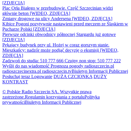
[ZDJĘCIA]
Plac Orła Białego w przebudowie. Część Szczecinian widzi
głównie beton [WIDEO, ZDJĘCIA]
Zmiany drogowe na ulicy Andersena [WIDEO, ZDJĘCIA]
Kibice Pogoni pozytywnie nastawieni przed meczem ze Śląskiem w
Pucharze Polski [ZDJĘCIA]
Pierwsze odcinki obwodnicy północnej Stargardu już gotowe
[ZDJĘCIA]
Pękający budynek przy ul. Hożej w coraz gorszym stanie.
Mieszkańcy: nadzór może podjąć decyzję o eksmisji [WIDEO,
ZDJĘCIA]
Zadzwoń do studia: 510 777 666
Czujny non stop: 510 777 222
Wyślij do nas wiadomość
Prognoza pogody
radioszczecin.pl
radioszczecinextra.pl
radioszczecin.tv
Biuletyn Informacji Publicznej
Posłuchaj teraz
Logowanie
DUŻA CZCIONKA
DUŻY
KONTRAST
© Polskie Radio Szczecin SA. Wszystkie prawa
zastrzeżone.
Regulamin korzystania z portalu
Polityka
prywatności
Biuletyn Informacji Publicznej