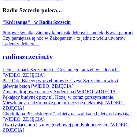
Radio Szczecin poleca...
"Król tanga" - w Radiu Szczecin
Portowe światła, Zielony kapelusik, Miłość i smutek, Kwiat paproci,
Czy pamiętasz tę noc w Zakopanem - to jedne z wielu utworów
Tadeusza Millera…
radioszczecin.tv
Letni Jarmark Szczeciński. "Coś innego, aniżeli w sklepach"
[WIDEO, ZDJĘCIA]
Plac Orła Białego w przebudowie. Część Szczecinian widzi
głównie beton [WIDEO, ZDJĘCIA]
Zmiany drogowe na ulicy Andersena [WIDEO, ZDJĘCIA]
Pękający budynek przy ul. Hożej w coraz gorszym stanie.
Mieszkańcy: nadzór może podjąć decyzję o eksmisji [WIDEO,
ZDJĘCIA]
Chodnik na Piłsudskiego: "kobiety na szpilkach balety odstawiają"
[WIDEO, ZDJĘCIA]
Dwa tysiące porcji zupy grzybowej pod Kołobrzegiem [WIDEO,
ZDJECIA]