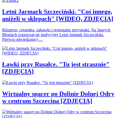
Letni Jarmark Szczeciński. "Coś innego,
aniżeli w sklepach" [WIDEO, ZDJĘCIA]
Biżuteria, ceramika, zabawki i regionalne przysmaki. Na Jasnych
Błoniach rozpoczął się tradycyjny Letni Jarmark Szczeciński.
Pierwsi odwiedzający…
Ławki przy Rusałce. "Tu jest strasznie"
[ZDJĘCIA]
Wirtualny spacer po Dolinie Dolnej Odry
w centrum Szczecina [ZDJĘCIA]