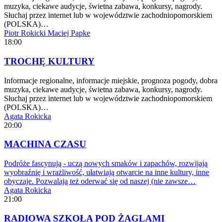
muzyka, ciekawe audycje, świetna zabawa, konkursy, nagrody.
Słuchaj przez internet lub w województwie zachodniopomorskiem
(POLSKA)…
Piotr Rokicki
Maciej Papke
18:00
TROCHĘ KULTURY
Informacje regionalne, informacje miejskie, prognoza pogody, dobra
muzyka, ciekawe audycje, świetna zabawa, konkursy, nagrody.
Słuchaj przez internet lub w województwie zachodniopomorskiem
(POLSKA)…
Agata Rokicka
20:00
MACHINA CZASU
Podróże fascynują - uczą nowych smaków i zapachów, rozwijają
wyobraźnię i wrażliwość, ułatwiają otwarcie na inne kultury, inne
obyczaje. Pozwalają też oderwać się od naszej (nie zawsze…
Agata Rokicka
21:00
RADIOWA SZKOŁA POD ŻAGLAMI