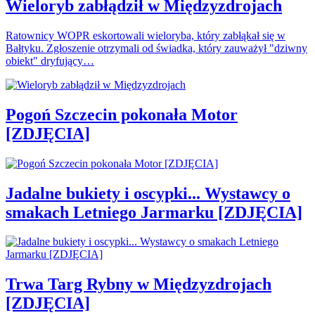
Wieloryb zabłądził w Międzyzdrojach
Ratownicy WOPR eskortowali wieloryba, który zabłąkał się w
Bałtyku. Zgłoszenie otrzymali od świadka, który zauważył "dziwny
obiekt" dryfujący…
Pogoń Szczecin pokonała Motor
[ZDJĘCIA]
Jadalne bukiety i oscypki... Wystawcy o
smakach Letniego Jarmarku [ZDJĘCIA]
Trwa Targ Rybny w Międzyzdrojach
[ZDJĘCIA]