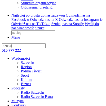
Struktura organizacyjna
Ogłoszenia, przetargi
Najlepiej po prostu do nas zadzwoń
Odwiedź nas na
Facebook-u
Odwiedź nas na X
Odwiedź nas na Instagram-ie
Odwiedź nas na TikTok-u
Szukaj nas na Spotify
Wyślij do
nas wiadomość
Szukaj
Menu
510 777 222
Wiadomości
Szczecin
Region
Polska i świat
Sport
Kultura
Biznes
Podcasty
Radio Szczecin
Radio Szczecin Extra
Muzyka
Konkursy