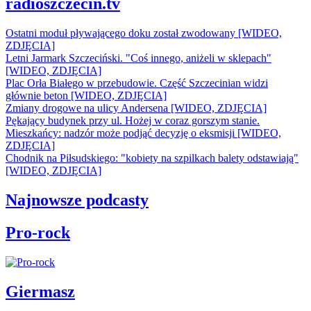
radioszczecin.tv
Ostatni moduł pływającego doku został zwodowany [WIDEO,
ZDJĘCIA]
Letni Jarmark Szczeciński. "Coś innego, aniżeli w sklepach"
[WIDEO, ZDJĘCIA]
Plac Orła Białego w przebudowie. Część Szczecinian widzi
głównie beton [WIDEO, ZDJĘCIA]
Zmiany drogowe na ulicy Andersena [WIDEO, ZDJĘCIA]
Pękający budynek przy ul. Hożej w coraz gorszym stanie.
Mieszkańcy: nadzór może podjąć decyzję o eksmisji [WIDEO,
ZDJĘCIA]
Chodnik na Piłsudskiego: "kobiety na szpilkach balety odstawiają"
[WIDEO, ZDJĘCIA]
Najnowsze podcasty
Pro-rock
Giermasz