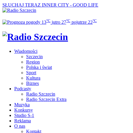
SŁUCHAJ TERAZ
INNER CITY - GOOD LIFE
°C
°C
°C
13
jutro
27
pojutrze
22
Wiadomości
Szczecin
Region
Polska i świat
Sport
Kultura
Biznes
Podcasty
Radio Szczecin
Radio Szczecin Extra
Muzyka
Konkursy
Studio S-1
Reklama
O nas
Kontakt