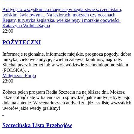
Audycja o wszystkim co dzieje się w żeglarstwie szczecińskim,
polskim, światowym... Na jeziorach, morzach czy oceanach.
Regaty, turystyka żeglarska, wielkie rejsy i morskie opowieści.
Katarzyna Wolnik-Sayna
22:00
POŻYTECZNI
Informacje regionalne, informacje miejskie, prognoza pogody, dobra
muzyka, ciekawe audycje, świetna zabawa, konkursy, nagrody.
Słuchaj przez internet lub w województwie zachodniopomorskiem
(POLSKA)…
Małgorzata Furga
23:00
Zobacz pełen program Radia Szczecin na najbliższe dni. Możesz
także cofnąć datę w kalendarzu i sprawdzić, jakie audycje były tego
dnia na antenie. W scenariuszach audycji znajdziesz listę wszystkich
uworów jakie wtedy graliśmy!
Szczecińska Lista Przebojów