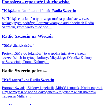
Fonosfera - reportaże i słuchowiska
"Książka na lato" - audiobooki Radia Szczecin
W "Książce na lato" o tym czego można posłuchać w czasie
wakacyjnych podróży. Porozmawiamy o audiobookach Radia
Szczecin, które warto mieć pod…
Radio Szczecin na Wieczór
"SMS dla lokalsów"
Projekt „SMS do lokalsów” to wspólna inicjatywa trzech
szczecińskich instytucji kultury: Miejskiego Ośrodka Kultury
w Szczecinie, Domu Kultury…
Radio Szczecin poleca...
"Król tanga" - w Radiu Szczecin
Portowe światła, Zielony kapelusik, Miłość i smutek, Kwiat paproci,
Czy pamiętasz tę noc w Zakopanem - to jedne z wielu utworów
Tadeusza Millera…