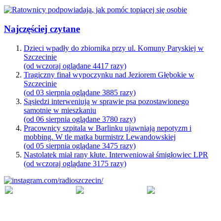
Najczęściej czytane
Dzieci wpadły do zbiornika przy ul. Komuny Paryskiej w
Szczecinie
(od wczoraj oglądane 4417 razy)
Tragiczny finał wypoczynku nad Jeziorem Głębokie w
Szczecinie
(od 03 sierpnia oglądane 3885 razy)
Sąsiedzi interweniują w sprawie psa pozostawionego
samotnie w mieszkaniu
(od 06 sierpnia oglądane 3780 razy)
Pracownicy szpitala w Barlinku ujawniają nepotyzm i
mobbing. W tle matka burmistrz Lewandowskiej
(od 05 sierpnia oglądane 3475 razy)
Nastolatek miał rany kłute. Interweniował śmigłowiec LPR
(od wczoraj oglądane 3175 razy)