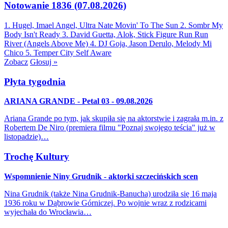
Notowanie 1836 (07.08.2026)
1. Hugel, Imael Angel, Ultra Nate
Movin' To The Sun
2. Sombr
My
Body Isn't Ready
3. David Guetta, Alok, Stick Figure
Run Run
River (Angels Above Me)
4. DJ Goja, Jason Derulo, Melody
Mi
Chico
5. Temper City
Self Aware
Zobacz
Głosuj »
Płyta tygodnia
ARIANA GRANDE - Petal 03 - 09.08.2026
Ariana Grande po tym, jak skupiła się na aktorstwie i zagrała m.in. z
Robertem De Niro (premiera filmu "Poznaj swojego teścia" już w
listopadzie)…
Trochę Kultury
Wspomnienie Niny Grudnik - aktorki szczecińskich scen
Nina Grudnik (także Nina Grudnik-Banucha) urodziła się 16 maja
1936 roku w Dąbrowie Górniczej. Po wojnie wraz z rodzicami
wyjechała do Wrocławia…