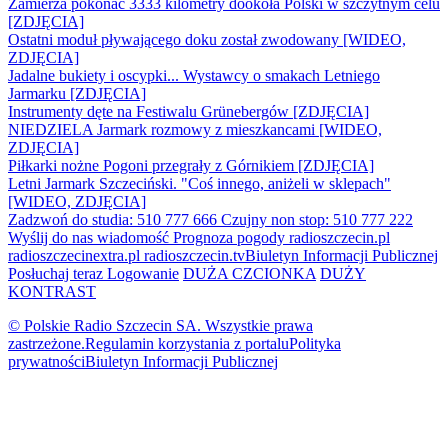
Zamierza pokonać 3333 kilometry dookoła Polski w szczytnym celu
[ZDJĘCIA]
Ostatni moduł pływającego doku został zwodowany [WIDEO,
ZDJĘCIA]
Jadalne bukiety i oscypki... Wystawcy o smakach Letniego
Jarmarku [ZDJĘCIA]
Instrumenty dęte na Festiwalu Grünebergów [ZDJĘCIA]
NIEDZIELA Jarmark rozmowy z mieszkancami [WIDEO,
ZDJĘCIA]
Piłkarki nożne Pogoni przegrały z Górnikiem [ZDJĘCIA]
Letni Jarmark Szczeciński. "Coś innego, aniżeli w sklepach"
[WIDEO, ZDJĘCIA]
Zadzwoń do studia: 510 777 666
Czujny non stop: 510 777 222
Wyślij do nas wiadomość
Prognoza pogody
radioszczecin.pl
radioszczecinextra.pl
radioszczecin.tv
Biuletyn Informacji Publicznej
Posłuchaj teraz
Logowanie
DUŻA CZCIONKA
DUŻY
KONTRAST
© Polskie Radio Szczecin SA. Wszystkie prawa
zastrzeżone.
Regulamin korzystania z portalu
Polityka
prywatności
Biuletyn Informacji Publicznej