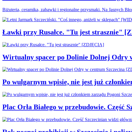
Biżuteria, ceramika, zabawki i regionalne przysmaki. Na Jasnych Bł
Ławki przy Rusałce. "Tu jest strasznie" 
Wirtualny spacer po Dolinie Dolnej Odry
Po wulgarnym wpisie, nie jest już członki
Plac Orła Białego w przebudowie. Część 
Rok nocnej prohibicji w Szczecinie i policy