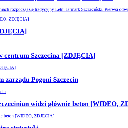
oniach rozpoczął się tradycyjny Letni Jarmark Szczeciński. Pierwsi od
[ZDJĘCIA]
 w centrum Szczecina [ZDJĘCIA]
em zarządu Pogoni Szczecin
Szczecinian widzi głównie beton [WIDEO, 
jne statystyki