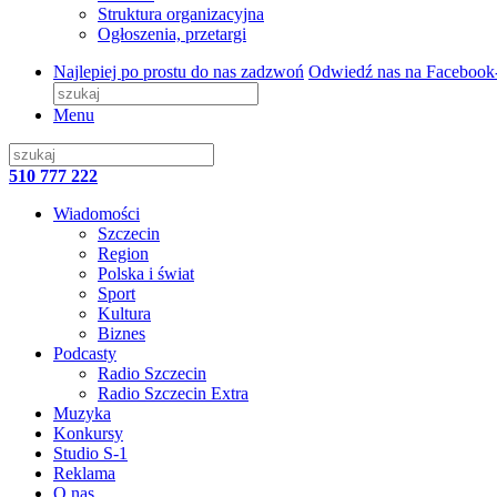
Struktura organizacyjna
Ogłoszenia, przetargi
Najlepiej po prostu do nas zadzwoń
Odwiedź nas na Facebook
Menu
510 777 222
Wiadomości
Szczecin
Region
Polska i świat
Sport
Kultura
Biznes
Podcasty
Radio Szczecin
Radio Szczecin Extra
Muzyka
Konkursy
Studio S-1
Reklama
O nas