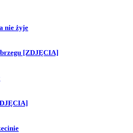
 nie żyje
obrzegu [ZDJĘCIA]
r
[ZDJĘCIA]
ecinie