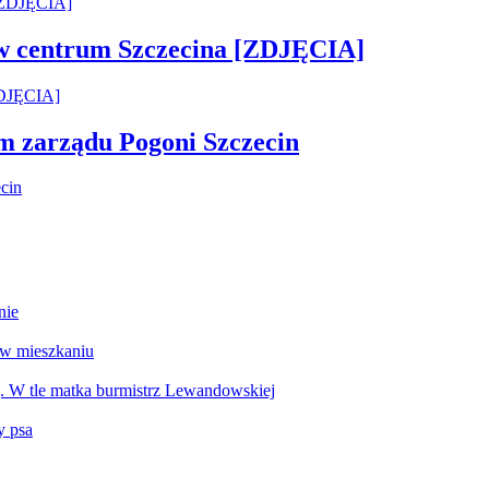
 w centrum Szczecina [ZDJĘCIA]
em zarządu Pogoni Szczecin
nie
 w mieszkaniu
g. W tle matka burmistrz Lewandowskiej
y psa