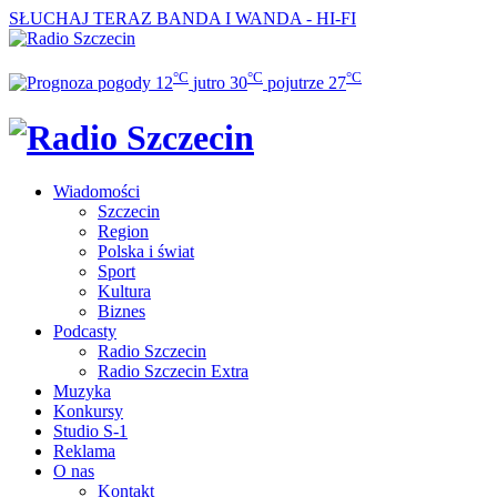
SŁUCHAJ TERAZ
BANDA I WANDA - HI-FI
°C
°C
°C
12
jutro
30
pojutrze
27
Wiadomości
Szczecin
Region
Polska i świat
Sport
Kultura
Biznes
Podcasty
Radio Szczecin
Radio Szczecin Extra
Muzyka
Konkursy
Studio S-1
Reklama
O nas
Kontakt