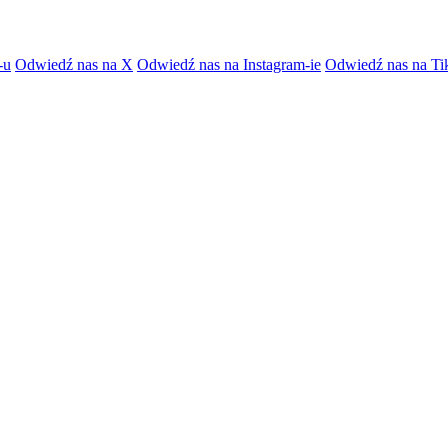
-u
Odwiedź nas na X
Odwiedź nas na Instagram-ie
Odwiedź nas na Ti