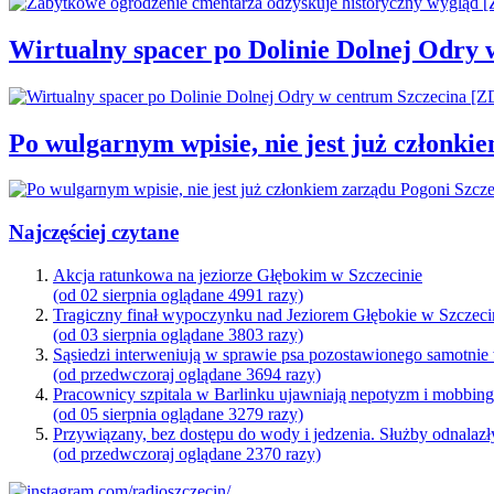
Wirtualny spacer po Dolinie Dolnej Odry
Po wulgarnym wpisie, nie jest już członki
Najczęściej czytane
Akcja ratunkowa na jeziorze Głębokim w Szczecinie
(od 02 sierpnia oglądane 4991 razy)
Tragiczny finał wypoczynku nad Jeziorem Głębokie w Szczeci
(od 03 sierpnia oglądane 3803 razy)
Sąsiedzi interweniują w sprawie psa pozostawionego samotnie
(od przedwczoraj oglądane 3694 razy)
Pracownicy szpitala w Barlinku ujawniają nepotyzm i mobbin
(od 05 sierpnia oglądane 3279 razy)
Przywiązany, bez dostępu do wody i jedzenia. Służby odnalazł
(od przedwczoraj oglądane 2370 razy)