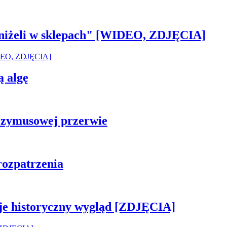
 aniżeli w sklepach" [WIDEO, ZDJĘCIA]
ą algę
rzymusowej przerwie
rozpatrzenia
je historyczny wygląd [ZDJĘCIA]