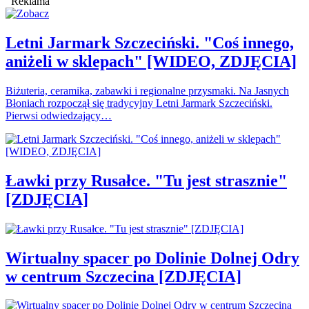
Reklama
Letni Jarmark Szczeciński. "Coś innego,
aniżeli w sklepach" [WIDEO, ZDJĘCIA]
Biżuteria, ceramika, zabawki i regionalne przysmaki. Na Jasnych
Błoniach rozpoczął się tradycyjny Letni Jarmark Szczeciński.
Pierwsi odwiedzający…
Ławki przy Rusałce. "Tu jest strasznie"
[ZDJĘCIA]
Wirtualny spacer po Dolinie Dolnej Odry
w centrum Szczecina [ZDJĘCIA]