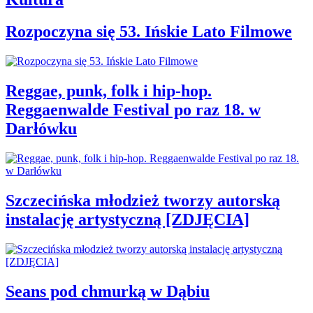
Rozpoczyna się 53. Ińskie Lato Filmowe
Reggae, punk, folk i hip-hop.
Reggaenwalde Festival po raz 18. w
Darłówku
Szczecińska młodzież tworzy autorską
instalację artystyczną [ZDJĘCIA]
Seans pod chmurką w Dąbiu