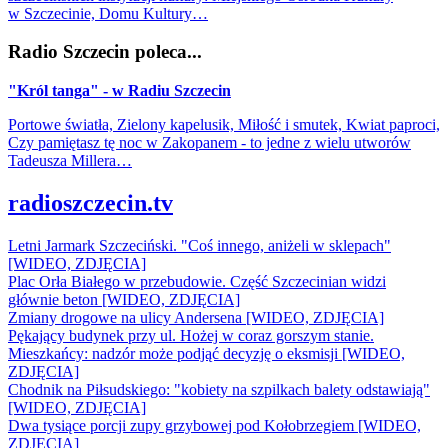
w Szczecinie, Domu Kultury…
Radio Szczecin poleca...
"Król tanga" - w Radiu Szczecin
Portowe światła, Zielony kapelusik, Miłość i smutek, Kwiat paproci,
Czy pamiętasz tę noc w Zakopanem - to jedne z wielu utworów
Tadeusza Millera…
radioszczecin.tv
Letni Jarmark Szczeciński. "Coś innego, aniżeli w sklepach"
[WIDEO, ZDJĘCIA]
Plac Orła Białego w przebudowie. Część Szczecinian widzi
głównie beton [WIDEO, ZDJĘCIA]
Zmiany drogowe na ulicy Andersena [WIDEO, ZDJĘCIA]
Pękający budynek przy ul. Hożej w coraz gorszym stanie.
Mieszkańcy: nadzór może podjąć decyzję o eksmisji [WIDEO,
ZDJĘCIA]
Chodnik na Piłsudskiego: "kobiety na szpilkach balety odstawiają"
[WIDEO, ZDJĘCIA]
Dwa tysiące porcji zupy grzybowej pod Kołobrzegiem [WIDEO,
ZDJECIA]