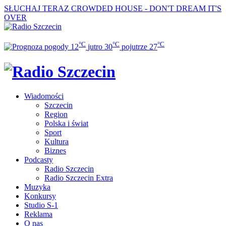
SŁUCHAJ TERAZ
CROWDED HOUSE - DON'T DREAM IT'S
OVER
°C
°C
°C
12
jutro
30
pojutrze
27
Wiadomości
Szczecin
Region
Polska i świat
Sport
Kultura
Biznes
Podcasty
Radio Szczecin
Radio Szczecin Extra
Muzyka
Konkursy
Studio S-1
Reklama
O nas