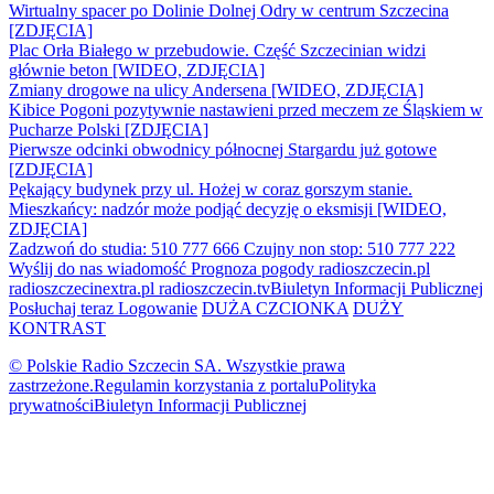
Wirtualny spacer po Dolinie Dolnej Odry w centrum Szczecina
[ZDJĘCIA]
Plac Orła Białego w przebudowie. Część Szczecinian widzi
głównie beton [WIDEO, ZDJĘCIA]
Zmiany drogowe na ulicy Andersena [WIDEO, ZDJĘCIA]
Kibice Pogoni pozytywnie nastawieni przed meczem ze Śląskiem w
Pucharze Polski [ZDJĘCIA]
Pierwsze odcinki obwodnicy północnej Stargardu już gotowe
[ZDJĘCIA]
Pękający budynek przy ul. Hożej w coraz gorszym stanie.
Mieszkańcy: nadzór może podjąć decyzję o eksmisji [WIDEO,
ZDJĘCIA]
Zadzwoń do studia: 510 777 666
Czujny non stop: 510 777 222
Wyślij do nas wiadomość
Prognoza pogody
radioszczecin.pl
radioszczecinextra.pl
radioszczecin.tv
Biuletyn Informacji Publicznej
Posłuchaj teraz
Logowanie
DUŻA CZCIONKA
DUŻY
KONTRAST
© Polskie Radio Szczecin SA. Wszystkie prawa
zastrzeżone.
Regulamin korzystania z portalu
Polityka
prywatności
Biuletyn Informacji Publicznej