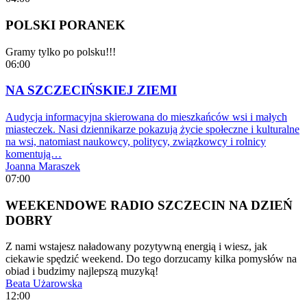
POLSKI PORANEK
Gramy tylko po polsku!!!
06:00
NA SZCZECIŃSKIEJ ZIEMI
Audycja informacyjna skierowana do mieszkańców wsi i małych
miasteczek. Nasi dziennikarze pokazują życie społeczne i kulturalne
na wsi, natomiast naukowcy, politycy, związkowcy i rolnicy
komentują…
Joanna Maraszek
07:00
WEEKENDOWE RADIO SZCZECIN NA DZIEŃ
DOBRY
Z nami wstajesz naładowany pozytywną energią i wiesz, jak
ciekawie spędzić weekend. Do tego dorzucamy kilka pomysłów na
obiad i budzimy najlepszą muzyką!
Beata Użarowska
12:00