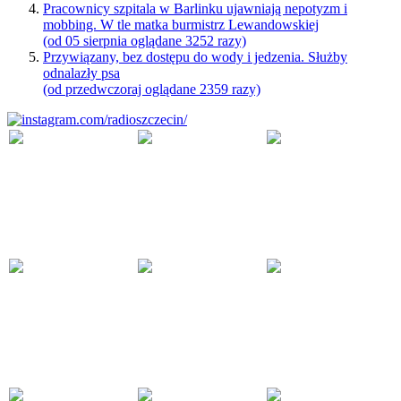
Pracownicy szpitala w Barlinku ujawniają nepotyzm i
mobbing. W tle matka burmistrz Lewandowskiej
(od 05 sierpnia oglądane 3252 razy)
Przywiązany, bez dostępu do wody i jedzenia. Służby
odnalazły psa
(od przedwczoraj oglądane 2359 razy)