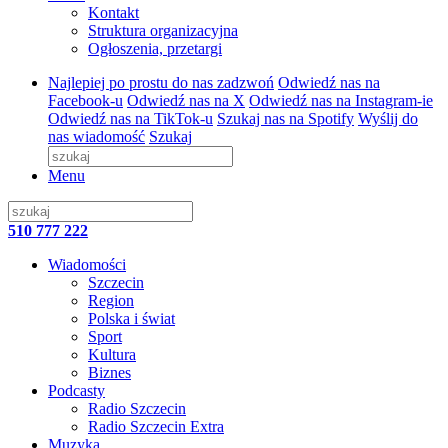
Kontakt
Struktura organizacyjna
Ogłoszenia, przetargi
Najlepiej po prostu do nas zadzwoń
Odwiedź nas na
Facebook-u
Odwiedź nas na X
Odwiedź nas na Instagram-ie
Odwiedź nas na TikTok-u
Szukaj nas na Spotify
Wyślij do
nas wiadomość
Szukaj
Menu
510 777 222
Wiadomości
Szczecin
Region
Polska i świat
Sport
Kultura
Biznes
Podcasty
Radio Szczecin
Radio Szczecin Extra
Muzyka