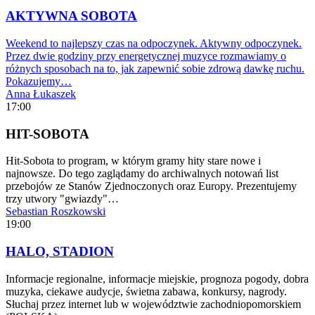
AKTYWNA SOBOTA
Weekend to najlepszy czas na odpoczynek. Aktywny odpoczynek.
Przez dwie godziny przy energetycznej muzyce rozmawiamy o
różnych sposobach na to, jak zapewnić sobie zdrową dawkę ruchu.
Pokazujemy…
Anna Łukaszek
17:00
HIT-SOBOTA
Hit-Sobota to program, w którym gramy hity stare nowe i
najnowsze. Do tego zaglądamy do archiwalnych notowań list
przebojów ze Stanów Zjednoczonych oraz Europy. Prezentujemy
trzy utwory "gwiazdy"…
Sebastian Roszkowski
19:00
HALO, STADION
Informacje regionalne, informacje miejskie, prognoza pogody, dobra
muzyka, ciekawe audycje, świetna zabawa, konkursy, nagrody.
Słuchaj przez internet lub w województwie zachodniopomorskiem