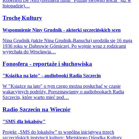
Robertem De Niro (premiera filmu "Poznaj swojego teścia" już w
listopadzie)…
Trochę Kultury
Wspomnienie Niny Grudnik - aktorki szczecińskich scen
Nina Grudnik (także Nina Grudnik-Banucha) urodziła się 16 maja
1936 roku w Dąbrowie Górniczej. Po wojnie wraz z rodzicami
wyjechała do Wrocławia…
Fonosfera - reportaże i słuchowiska
"Książka na lato" - audiobooki Radia Szczecin
W "Książce na lato" o tym czego można posłuchać w czasie
wakacyjnych podróży. Porozmawiamy o audiobookach Radia
Szczecin, które warto mieć pod…
Radio Szczecin na Wieczór
"SMS dla lokalsów"
Projekt „SMS do lokalsów” to wspólna inicjatywa trzech
szczecińskich instytucji kultury: Miejskiego Ośrodka Kultury