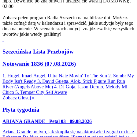
mp3. Dzwońcie po znajomych i urządzajcie własną DOMÓWKĘ.
02:00
Zobacz pełen program Radia Szczecin na najbliższe dni. Możesz
także cofnąć datę w kalendarzu i sprawdzić, jakie audycje były tego
dnia na antenie. W scenariuszach audycji znajdziesz listę wszystkich
uworów jakie wtedy graliśmy!
Szczecińska Lista Przebojów
Notowanie 1836 (07.08.2026)
1. Hugel, Imael Angel, Ultra Nate
Movin' To The Sun
2. Sombr
My
Body Isn't Ready
3. David Guetta, Alok, Stick Figure
Run Run
River (Angels Above Me)
4. DJ Goja, Jason Derulo, Melody
Mi
Chico
5. Temper City
Self Aware
Zobacz
Głosuj »
Płyta tygodnia
ARIANA GRANDE - Petal 03 - 09.08.2026
Ariana Grande po tym, jak skupiła się na aktorstwie i zagrała m.in. z