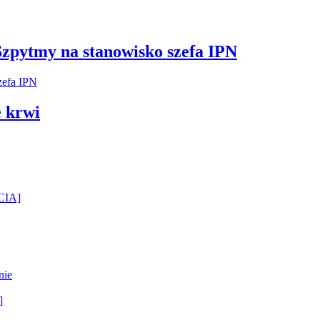
Szpytmy na stanowisko szefa IPN
 krwi
ĘCIA]
nie
]