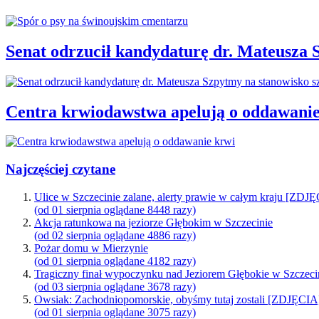
Senat odrzucił kandydaturę dr. Mateusza 
Centra krwiodawstwa apelują o oddawanie
Najczęściej czytane
Ulice w Szczecinie zalane, alerty prawie w całym kraju [ZDJ
(od 01 sierpnia oglądane 8448 razy)
Akcja ratunkowa na jeziorze Głębokim w Szczecinie
(od 02 sierpnia oglądane 4886 razy)
Pożar domu w Mierzynie
(od 01 sierpnia oglądane 4182 razy)
Tragiczny finał wypoczynku nad Jeziorem Głębokie w Szczeci
(od 03 sierpnia oglądane 3678 razy)
Owsiak: Zachodniopomorskie, obyśmy tutaj zostali [ZDJĘCIA
(od 01 sierpnia oglądane 3075 razy)