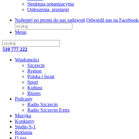
Struktura organizacyjna
Ogłoszenia, przetargi
Najlepiej po prostu do nas zadzwoń
Odwiedź nas na Facebook
Menu
510 777 222
Wiadomości
Szczecin
Region
Polska i świat
Sport
Kultura
Biznes
Podcasty
Radio Szczecin
Radio Szczecin Extra
Muzyka
Konkursy
Studio S-1
Reklama
O nas