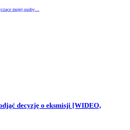
tyczące mojej osoby…
odjąć decyzję o eksmisji [WIDEO,