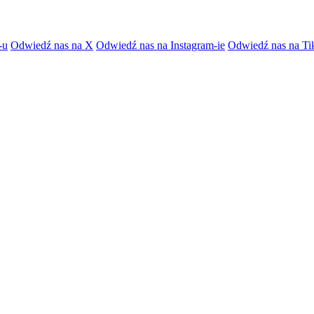
-u
Odwiedź nas na X
Odwiedź nas na Instagram-ie
Odwiedź nas na Ti