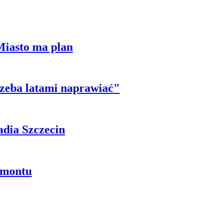
Miasto ma plan
trzeba latami naprawiać"
adia Szczecin
emontu