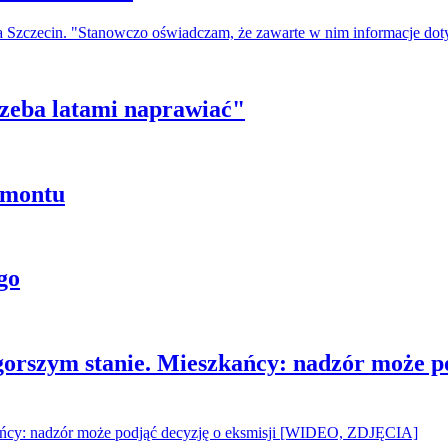
a Szczecin. "Stanowczo oświadczam, że zawarte w nim informacje do
trzeba latami naprawiać"
emontu
go
gorszym stanie. Mieszkańcy: nadzór może p