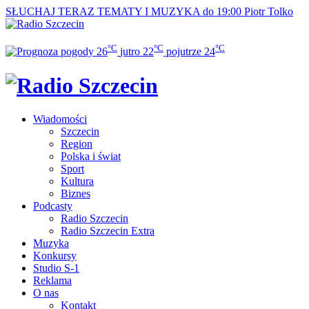
SŁUCHAJ TERAZ
TEMATY I MUZYKA do 19:00
Piotr Tolko
°C
°C
°C
26
jutro
22
pojutrze
24
Wiadomości
Szczecin
Region
Polska i świat
Sport
Kultura
Biznes
Podcasty
Radio Szczecin
Radio Szczecin Extra
Muzyka
Konkursy
Studio S-1
Reklama
O nas
Kontakt