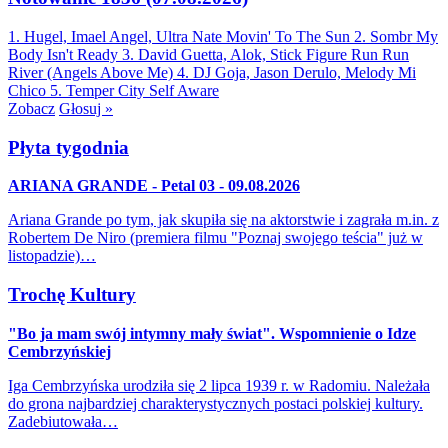
1. Hugel, Imael Angel, Ultra Nate
Movin' To The Sun
2. Sombr
My
Body Isn't Ready
3. David Guetta, Alok, Stick Figure
Run Run
River (Angels Above Me)
4. DJ Goja, Jason Derulo, Melody
Mi
Chico
5. Temper City
Self Aware
Zobacz
Głosuj »
Płyta tygodnia
ARIANA GRANDE - Petal 03 - 09.08.2026
Ariana Grande po tym, jak skupiła się na aktorstwie i zagrała m.in. z
Robertem De Niro (premiera filmu "Poznaj swojego teścia" już w
listopadzie)…
Trochę Kultury
"Bo ja mam swój intymny mały świat". Wspomnienie o Idze
Cembrzyńskiej
Iga Cembrzyńska urodziła się 2 lipca 1939 r. w Radomiu. Należała
do grona najbardziej charakterystycznych postaci polskiej kultury.
Zadebiutowała…