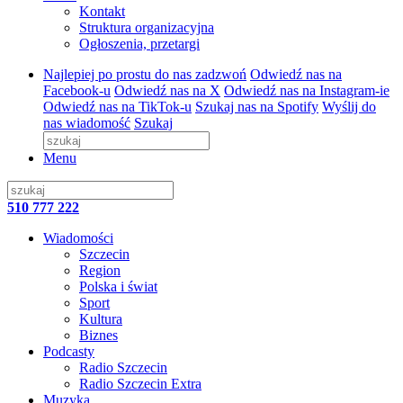
Kontakt
Struktura organizacyjna
Ogłoszenia, przetargi
Najlepiej po prostu do nas zadzwoń
Odwiedź nas na
Facebook-u
Odwiedź nas na X
Odwiedź nas na Instagram-ie
Odwiedź nas na TikTok-u
Szukaj nas na Spotify
Wyślij do
nas wiadomość
Szukaj
Menu
510 777 222
Wiadomości
Szczecin
Region
Polska i świat
Sport
Kultura
Biznes
Podcasty
Radio Szczecin
Radio Szczecin Extra
Muzyka