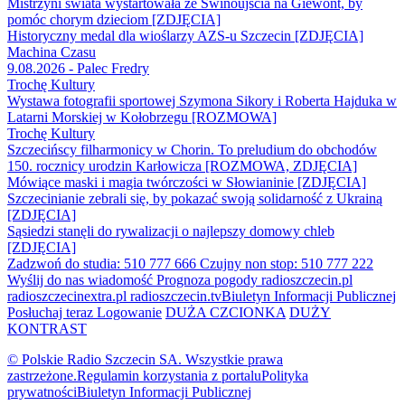
Mistrzyni świata wystartowała ze Świnoujścia na Giewont, by
pomóc chorym dzieciom [ZDJĘCIA]
Historyczny medal dla wioślarzy AZS-u Szczecin [ZDJĘCIA]
Machina Czasu
9.08.2026 - Palec Fredry
Trochę Kultury
Wystawa fotografii sportowej Szymona Sikory i Roberta Hajduka w
Latarni Morskiej w Kołobrzegu [ROZMOWA]
Trochę Kultury
Szczecińscy filharmonicy w Chorin. To preludium do obchodów
150. rocznicy urodzin Karłowicza [ROZMOWA, ZDJĘCIA]
Mówiące maski i magia twórczości w Słowianinie [ZDJĘCIA]
Szczecinianie zebrali się, by pokazać swoją solidarność z Ukrainą
[ZDJĘCIA]
Sąsiedzi stanęli do rywalizacji o najlepszy domowy chleb
[ZDJĘCIA]
Zadzwoń do studia: 510 777 666
Czujny non stop: 510 777 222
Wyślij do nas wiadomość
Prognoza pogody
radioszczecin.pl
radioszczecinextra.pl
radioszczecin.tv
Biuletyn Informacji Publicznej
Posłuchaj teraz
Logowanie
DUŻA CZCIONKA
DUŻY
KONTRAST
© Polskie Radio Szczecin SA. Wszystkie prawa
zastrzeżone.
Regulamin korzystania z portalu
Polityka
prywatności
Biuletyn Informacji Publicznej