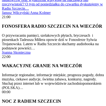
rzeczywistość? O tym od poniedziałku do czwartku dyskutujemy w
Radiu Szczecin…
Janusz Wilczyński
Anna Kolmer
21:00
FONOSFERA RADIO SZCZECIN NA WIECZÓR
O przywracaniu pamięci, szelakowych płytach, bryczesach i
piosenkach Tadeusza Millera opowie dziś w Fonosferze Sylwia
Trojanowska. Latem w Radiu Szczecin słuchamy audiobooka na
podstawie powieści…
Joanna Skonieczna
22:00
WAKACYJNE GRANIE NA WIECZÓR
Informacje regionalne, informacje miejskie, prognoza pogody, dobra
muzyka, ciekawe audycje, świetna zabawa, konkursy, nagrody.
Słuchaj przez internet lub w województwie zachodniopomorskiem
(POLSKA)…
00:00
NOC Z RADIEM SZCZECIN