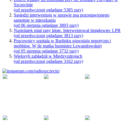
Szczecinie
(od przedwczoraj oglądane 5385 razy)
Sąsiedzi interweniują w sprawie psa pozostawionego
samotnie w mieszkaniu
(od 06 sierpnia oglądane 3893 razy)
Nastolatek miał rany kłute. Interweniował śmigłowiec LPR
(od przedwczoraj oglądane 3813 razy)
Pracownicy szpitala w Barlinku ujawniają nepotyzm i
mobbing. W tle matka burmistrz Lewandowskiej
(od 05 sierpnia oglądane 3732 razy)
Wieloryb zabłądził w Międzyzdrojach
(od przedwczoraj oglądane 3162 razy)