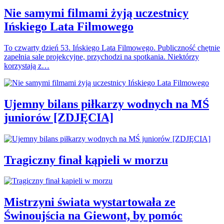
Nie samymi filmami żyją uczestnicy
Ińskiego Lata Filmowego
To czwarty dzień 53. Ińskiego Lata Filmowego. Publiczność chętnie
zapełnia sale projekcyjne, przychodzi na spotkania. Niektórzy
korzystają z…
Ujemny bilans piłkarzy wodnych na MŚ
juniorów [ZDJĘCIA]
Tragiczny finał kąpieli w morzu
Mistrzyni świata wystartowała ze
Świnoujścia na Giewont, by pomóc