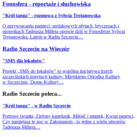
Fonosfera - reportaże i słuchowiska
"Król tanga" - rozmowa z Sylwią Trojanowską
O przywracaniu pamięci, szelakowych płytach, bryczesach i
piosenkach Tadeusza Millera opowie dziś w Fonosferze Sylwia
Trojanowska. Latem w Radiu Szczecin…
Radio Szczecin na Wieczór
"SMS dla lokalsów"
Projekt „SMS do lokalsów” to wspólna inicjatywa trzech
szczecińskich instytucji kultury: Miejskiego Ośrodka Kultury
w Szczecinie, Domu Kultury…
Radio Szczecin poleca...
"Król tanga" - w Radiu Szczecin
Portowe światła, Zielony kapelusik, Miłość i smutek, Kwiat paproci,
Czy pamiętasz tę noc w Zakopanem - to jedne z wielu utworów
Tadeusza Millera…