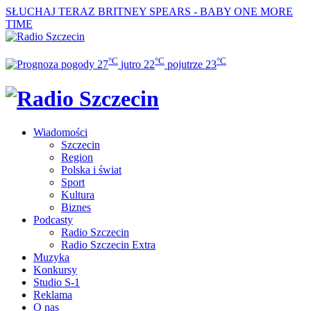
SŁUCHAJ TERAZ
BRITNEY SPEARS - BABY ONE MORE
TIME
°C
°C
°C
27
jutro
22
pojutrze
23
Wiadomości
Szczecin
Region
Polska i świat
Sport
Kultura
Biznes
Podcasty
Radio Szczecin
Radio Szczecin Extra
Muzyka
Konkursy
Studio S-1
Reklama
O nas