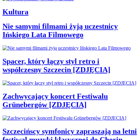
Kultura
Nie samymi filmami żyją uczestnicy
Ińskiego Lata Filmowego
Spacer, który łączy styl retro i
współczesny Szczecin [ZDJĘCIA]
Zachwycający koncert Festiwalu
Grünebergów [ZDJĘCIA]
Szczecińscy symfonicy zapraszają na letni
festiwal muzyki klasycznej do Chorin