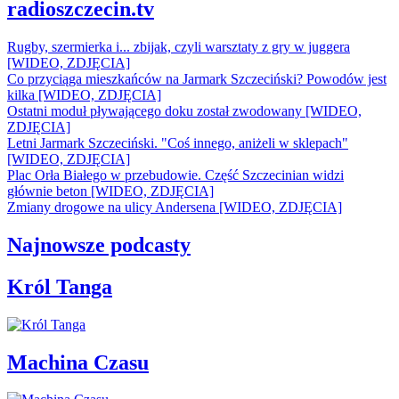
radioszczecin.tv
Rugby, szermierka i... zbijak, czyli warsztaty z gry w juggera
[WIDEO, ZDJĘCIA]
Co przyciąga mieszkańców na Jarmark Szczeciński? Powodów jest
kilka [WIDEO, ZDJĘCIA]
Ostatni moduł pływającego doku został zwodowany [WIDEO,
ZDJĘCIA]
Letni Jarmark Szczeciński. "Coś innego, aniżeli w sklepach"
[WIDEO, ZDJĘCIA]
Plac Orła Białego w przebudowie. Część Szczecinian widzi
głównie beton [WIDEO, ZDJĘCIA]
Zmiany drogowe na ulicy Andersena [WIDEO, ZDJĘCIA]
Najnowsze podcasty
Król Tanga
Machina Czasu