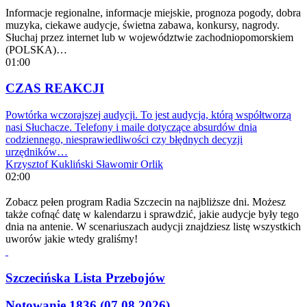
Informacje regionalne, informacje miejskie, prognoza pogody, dobra
muzyka, ciekawe audycje, świetna zabawa, konkursy, nagrody.
Słuchaj przez internet lub w województwie zachodniopomorskiem
(POLSKA)…
01:00
CZAS REAKCJI
Powtórka wczorajszej audycji. To jest audycja, którą współtworzą
nasi Słuchacze. Telefony i maile dotyczące absurdów dnia
codziennego, niesprawiedliwości czy błędnych decyzji
urzędników…
Krzysztof Kukliński
Sławomir Orlik
02:00
Zobacz pełen program Radia Szczecin na najbliższe dni. Możesz
także cofnąć datę w kalendarzu i sprawdzić, jakie audycje były tego
dnia na antenie. W scenariuszach audycji znajdziesz listę wszystkich
uworów jakie wtedy graliśmy!
Szczecińska Lista Przebojów
Notowanie 1836 (07.08.2026)