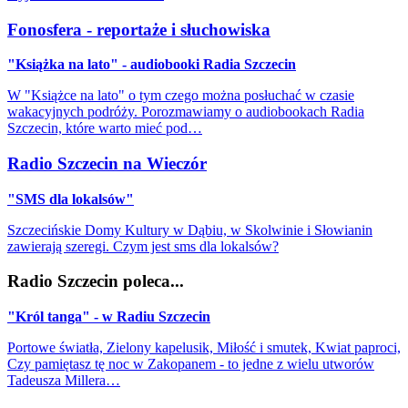
Fonosfera - reportaże i słuchowiska
"Książka na lato" - audiobooki Radia Szczecin
W "Książce na lato" o tym czego można posłuchać w czasie
wakacyjnych podróży. Porozmawiamy o audiobookach Radia
Szczecin, które warto mieć pod…
Radio Szczecin na Wieczór
"SMS dla lokalsów"
Szczecińskie Domy Kultury w Dąbiu, w Skolwinie i Słowianin
zawierają szeregi. Czym jest sms dla lokalsów?
Radio Szczecin poleca...
"Król tanga" - w Radiu Szczecin
Portowe światła, Zielony kapelusik, Miłość i smutek, Kwiat paproci,
Czy pamiętasz tę noc w Zakopanem - to jedne z wielu utworów
Tadeusza Millera…