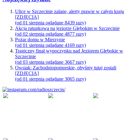
Ulice w Szczecinie zalane, alerty prawie w całym kraju
[ZDJĘCIA]
(od 01 sierpnia oglądane 8439 razy)
Akcja ratunkowa na jeziorze Głębokim w Szczecinie
(od 02 sierpnia oglądane 4877 razy)
Pożar domu w Mierzynie
(od 01 sierpnia oglądane 4169 razy)
Tragiczny finał wypoczynku nad Jeziorem Głębokie w
Szczecinie
(od 03 sierpnia oglądane 3667 razy)
Owsiak: Zachodniopomorskie, obyśmy tutaj zostali
[ZDJĘCIA]
(od 01 sierpnia oglądane 3065 razy)