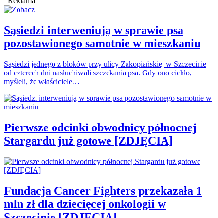
Reklama
Sąsiedzi interweniują w sprawie psa
pozostawionego samotnie w mieszkaniu
Sąsiedzi jednego z bloków przy ulicy Zakopiańskiej w Szczecinie
od czterech dni nasłuchiwali szczekania psa. Gdy ono cichło,
myśleli, że właściciele…
Pierwsze odcinki obwodnicy północnej
Stargardu już gotowe [ZDJĘCIA]
Fundacja Cancer Fighters przekazała 1
mln zł dla dziecięcej onkologii w
Szczecinie [ZDJĘCIA]