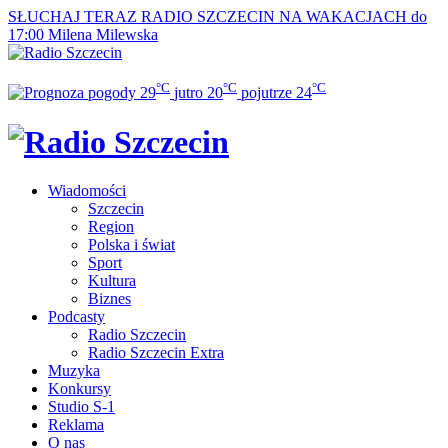
SŁUCHAJ TERAZ
RADIO SZCZECIN NA WAKACJACH do
17:00
Milena Milewska
°C
°C
°C
29
jutro
20
pojutrze
24
Wiadomości
Szczecin
Region
Polska i świat
Sport
Kultura
Biznes
Podcasty
Radio Szczecin
Radio Szczecin Extra
Muzyka
Konkursy
Studio S-1
Reklama
O nas