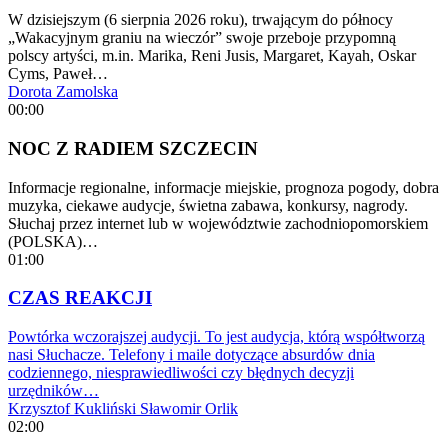
W dzisiejszym (6 sierpnia 2026 roku), trwającym do północy
„Wakacyjnym graniu na wieczór” swoje przeboje przypomną
polscy artyści, m.in. Marika, Reni Jusis, Margaret, Kayah, Oskar
Cyms, Paweł…
Dorota Zamolska
00:00
NOC Z RADIEM SZCZECIN
Informacje regionalne, informacje miejskie, prognoza pogody, dobra
muzyka, ciekawe audycje, świetna zabawa, konkursy, nagrody.
Słuchaj przez internet lub w województwie zachodniopomorskiem
(POLSKA)…
01:00
CZAS REAKCJI
Powtórka wczorajszej audycji. To jest audycja, którą współtworzą
nasi Słuchacze. Telefony i maile dotyczące absurdów dnia
codziennego, niesprawiedliwości czy błędnych decyzji
urzędników…
Krzysztof Kukliński
Sławomir Orlik
02:00