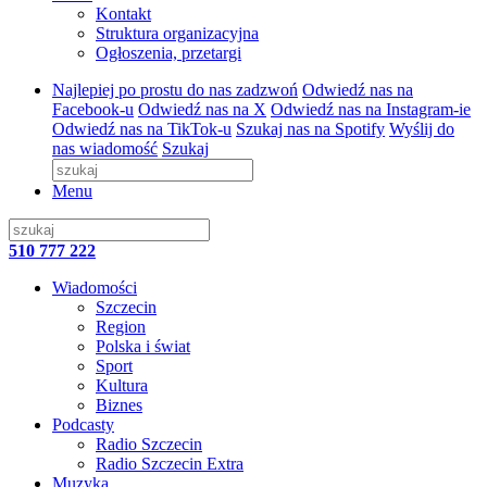
Kontakt
Struktura organizacyjna
Ogłoszenia, przetargi
Najlepiej po prostu do nas zadzwoń
Odwiedź nas na
Facebook-u
Odwiedź nas na X
Odwiedź nas na Instagram-ie
Odwiedź nas na TikTok-u
Szukaj nas na Spotify
Wyślij do
nas wiadomość
Szukaj
Menu
510 777 222
Wiadomości
Szczecin
Region
Polska i świat
Sport
Kultura
Biznes
Podcasty
Radio Szczecin
Radio Szczecin Extra
Muzyka