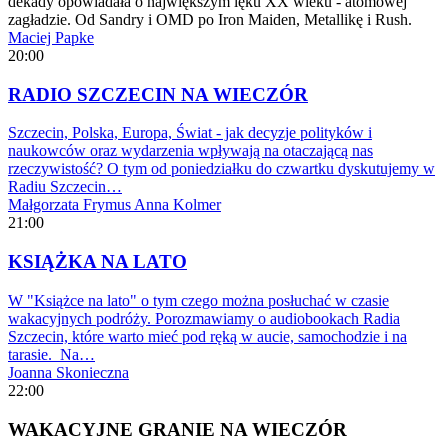
dekady opowiadała o największym lęku XX wieku - atomowej
zagładzie. Od Sandry i OMD po Iron Maiden, Metallikę i Rush.
Maciej Papke
20:00
RADIO SZCZECIN NA WIECZÓR
Szczecin, Polska, Europa, Świat - jak decyzje polityków i
naukowców oraz wydarzenia wpływają na otaczającą nas
rzeczywistość? O tym od poniedziałku do czwartku dyskutujemy w
Radiu Szczecin…
Małgorzata Frymus
Anna Kolmer
21:00
KSIĄŻKA NA LATO
W "Książce na lato" o tym czego można posłuchać w czasie
wakacyjnych podróży. Porozmawiamy o audiobookach Radia
Szczecin, które warto mieć pod ręką w aucie, samochodzie i na
tarasie. Na…
Joanna Skonieczna
22:00
WAKACYJNE GRANIE NA WIECZÓR