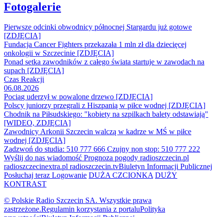
Fotogalerie
Pierwsze odcinki obwodnicy północnej Stargardu już gotowe
[ZDJĘCIA]
Fundacja Cancer Fighters przekazała 1 mln zł dla dziecięcej
onkologii w Szczecinie [ZDJĘCIA]
Ponad setka zawodników z całego świata startuje w zawodach na
supach [ZDJĘCIA]
Czas Reakcji
06.08.2026
Pociąg uderzył w powalone drzewo [ZDJĘCIA]
Polscy juniorzy przegrali z Hiszpanią w piłce wodnej [ZDJĘCIA]
Chodnik na Piłsudskiego: "kobiety na szpilkach balety odstawiają"
[WIDEO, ZDJĘCIA]
Zawodnicy Arkonii Szczecin walczą w kadrze w MŚ w piłce
wodnej [ZDJĘCIA]
Zadzwoń do studia: 510 777 666
Czujny non stop: 510 777 222
Wyślij do nas wiadomość
Prognoza pogody
radioszczecin.pl
radioszczecinextra.pl
radioszczecin.tv
Biuletyn Informacji Publicznej
Posłuchaj teraz
Logowanie
DUŻA CZCIONKA
DUŻY
KONTRAST
© Polskie Radio Szczecin SA. Wszystkie prawa
zastrzeżone.
Regulamin korzystania z portalu
Polityka