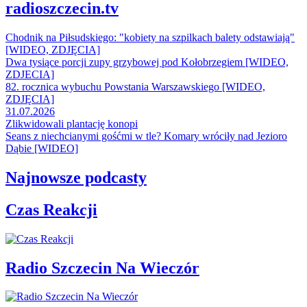
radioszczecin.tv
Chodnik na Piłsudskiego: "kobiety na szpilkach balety odstawiają"
[WIDEO, ZDJĘCIA]
Dwa tysiące porcji zupy grzybowej pod Kołobrzegiem [WIDEO,
ZDJECIA]
82. rocznica wybuchu Powstania Warszawskiego [WIDEO,
ZDJĘCIA]
31.07.2026
Zlikwidowali plantację konopi
Seans z niechcianymi gośćmi w tle? Komary wróciły nad Jezioro
Dąbie [WIDEO]
Najnowsze podcasty
Czas Reakcji
Radio Szczecin Na Wieczór