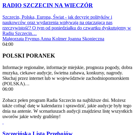
RADIO SZCZECIN NA WIECZÓR
Szczecin, Polska, Europa, Świat - jak decyzje polityków i
naukowców oraz wydarzenia wpływają na otaczającą nas
rzeczywistość? O tym od poniedziałku do czwartku dyskutujemy w
Radiu Szczecin…
Małgorzata Frymus
Anna Kolmer
Joanna Skonieczna
04:00
POLSKI PORANEK
Informacje regionalne, informacje miejskie, prognoza pogody, dobra
muzyka, ciekawe audycje, świetna zabawa, konkursy, nagrody.
Słuchaj przez internet lub w województwie zachodniopomorskiem
(POLSKA)…
06:00
Zobacz pełen program Radia Szczecin na najbliższe dni. Możesz
także cofnąć datę w kalendarzu i sprawdzić, jakie audycje były tego
dnia na antenie. W scenariuszach audycji znajdziesz listę wszystkich
uworów jakie wtedy graliśmy!
Szczecińska Lista Przebojów