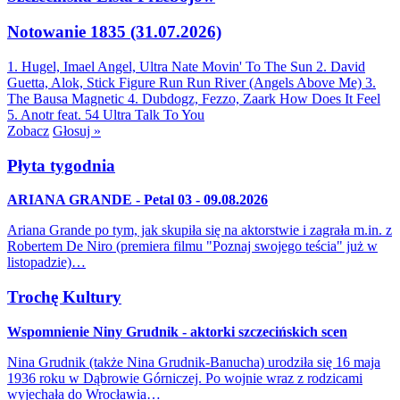
Notowanie 1835 (31.07.2026)
1. Hugel, Imael Angel, Ultra Nate
Movin' To The Sun
2. David
Guetta, Alok, Stick Figure
Run Run River (Angels Above Me)
3.
The Bausa
Magnetic
4. Dubdogz, Fezzo, Zaark
How Does It Feel
5. Anotr feat. 54 Ultra
Talk To You
Zobacz
Głosuj »
Płyta tygodnia
ARIANA GRANDE - Petal 03 - 09.08.2026
Ariana Grande po tym, jak skupiła się na aktorstwie i zagrała m.in. z
Robertem De Niro (premiera filmu "Poznaj swojego teścia" już w
listopadzie)…
Trochę Kultury
Wspomnienie Niny Grudnik - aktorki szczecińskich scen
Nina Grudnik (także Nina Grudnik-Banucha) urodziła się 16 maja
1936 roku w Dąbrowie Górniczej. Po wojnie wraz z rodzicami
wyjechała do Wrocławia…