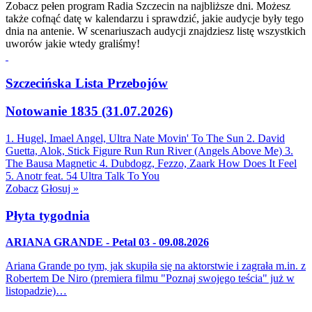
Zobacz pełen program Radia Szczecin na najbliższe dni. Możesz
także cofnąć datę w kalendarzu i sprawdzić, jakie audycje były tego
dnia na antenie. W scenariuszach audycji znajdziesz listę wszystkich
uworów jakie wtedy graliśmy!
Szczecińska Lista Przebojów
Notowanie 1835 (31.07.2026)
1. Hugel, Imael Angel, Ultra Nate
Movin' To The Sun
2. David
Guetta, Alok, Stick Figure
Run Run River (Angels Above Me)
3.
The Bausa
Magnetic
4. Dubdogz, Fezzo, Zaark
How Does It Feel
5. Anotr feat. 54 Ultra
Talk To You
Zobacz
Głosuj »
Płyta tygodnia
ARIANA GRANDE - Petal 03 - 09.08.2026
Ariana Grande po tym, jak skupiła się na aktorstwie i zagrała m.in. z
Robertem De Niro (premiera filmu "Poznaj swojego teścia" już w
listopadzie)…