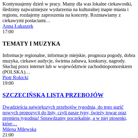
Kontynuujemy dzień w pracy. Mamy dla was lokalne ciekawostki,
śledzimy najważniejsze wydarzenia na kulturalnej mapie miasta i
regionu, rozdajemy zaproszenia na koncerty. Rozmawiamy z
ciekawymi postaciami…
Anna Łukaszek
17:00
TEMATY I MUZYKA
Informacje regionalne, informacje miejskie, prognoza pogody, dobra
muzyka, ciekawe audycje, świetna zabawa, konkursy, nagrody.
Słuchaj przez internet lub w województwie zachodniopomorskiem
(POLSKA)…
Piotr Rokicki
19:00
SZCZECIŃSKA LISTA PRZEBOJÓW
Dwadzieścia największych przebojów tygodnia, do tego garść
nowych propozycji do listy, czyli nasze typy, świeży towar oraz
premiera tygodnia! Sprawdzamy poczekalnię, a w niej piosenki,
które…
Milena Milewska
21:00