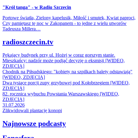
"Król tanga" - w Radiu Szczecin
Portowe światła, Zielony kapelusik, Miłość i smutek, Kwiat paproci,
Czy pamiętasz tę noc w Zakopanem - to jedne z wielu utworów
Tadeusza Millera…
radioszczecin.tv
Pękający budynek przy ul. Hożej w coraz gorszym stanie.
Mieszkańcy: nadzór może podjąć decyzję o eksmisji [WIDEO,
ZDJĘCIA]
Chodnik na Piłsudskiego: "kobiety na szpilkach balety odstawiają"
[WIDEO, ZDJĘCIA]
Dwa tysiące porcji zupy grzybowej pod Kołobrzegiem [WIDEO,
ZDJECIA]
82. rocznica wybuchu Powstania Warszawskiego [WIDEO,
ZDJĘCIA]
31.07.2026
Zlikwidowali plantację konopi
Najnowsze podcasty
Fonosfera