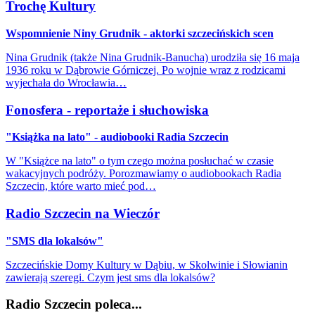
Trochę Kultury
Wspomnienie Niny Grudnik - aktorki szczecińskich scen
Nina Grudnik (także Nina Grudnik-Banucha) urodziła się 16 maja
1936 roku w Dąbrowie Górniczej. Po wojnie wraz z rodzicami
wyjechała do Wrocławia…
Fonosfera - reportaże i słuchowiska
"Książka na lato" - audiobooki Radia Szczecin
W "Książce na lato" o tym czego można posłuchać w czasie
wakacyjnych podróży. Porozmawiamy o audiobookach Radia
Szczecin, które warto mieć pod…
Radio Szczecin na Wieczór
"SMS dla lokalsów"
Szczecińskie Domy Kultury w Dąbiu, w Skolwinie i Słowianin
zawierają szeregi. Czym jest sms dla lokalsów?
Radio Szczecin poleca...