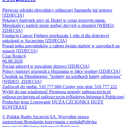
Pierwsze odcinki obwodnicy północnej Stargardu już gotowe
[ZDJĘCIA]
Pękający budynek przy ul. Hożej w coraz gorszym stanie.
Mieszkańcy: nadzór może podjąć decyzję o eksmisji [WIDEO,
ZDJĘCIA]
Fundacja Cancer Fighters przekazała 1 mln zł dla dziecięcej
onkologii w Szczecinie [ZDJĘCIA]
Ponad setka zawodników z całego świata startuje w zawodach na
supach [ZDJĘCIA]
Czas Reakcji
06.08.2026
Pociąg uderzył w powalone drzewo [ZDJĘCIA]
Polscy juniorzy przegrali z Hiszpanią w piłce wodnej [ZDJĘCIA]
Chodnik na Piłsudskiego: "kobiety na szpilkach balety odstawiają"
[WIDEO, ZDJĘCIA]
Zadzwoń do studia: 510 777 666
Czujny non stop: 510 777 222
Wyślij do nas wiadomość
Prognoza pogody
radioszczecin.pl
radioszczecinextra.pl
radioszczecin.tv
Biuletyn Informacji Publicznej
Posłuchaj teraz
Logowanie
DUŻA CZCIONKA
DUŻY
KONTRAST
© Polskie Radio Szczecin SA. Wszystkie prawa
zastrzeżone.
Regulamin korzystania z portalu
Polityka
prywatności
Biuletyn Informacji Publicznej