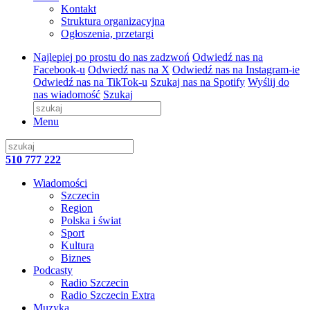
Kontakt
Struktura organizacyjna
Ogłoszenia, przetargi
Najlepiej po prostu do nas zadzwoń
Odwiedź nas na
Facebook-u
Odwiedź nas na X
Odwiedź nas na Instagram-ie
Odwiedź nas na TikTok-u
Szukaj nas na Spotify
Wyślij do
nas wiadomość
Szukaj
Menu
510 777 222
Wiadomości
Szczecin
Region
Polska i świat
Sport
Kultura
Biznes
Podcasty
Radio Szczecin
Radio Szczecin Extra
Muzyka