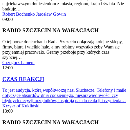
najciekawszym doniesieniom z miasta, regionu, kraju i świata. Nie
brakuje…
Robert Bochenko
Jarosław Gowin
09:00
RADIO SZCZECIN NA WAKACJACH
O tej porze do słuchania Radia Szczecin dołączają kolejne sklepy,
firmy, biura i wielkie hale, a my robimy wszystko żeby Wam się
przyjemniej pracowało. Gramy przeboje przy których czas
szybciej…
Grzegorz Lament
12:00
CZAS REAKCJI
To jest audycja, którą współtworzą nasi Słuchacze. Telefony i maile
dotyczące absurdów dnia codziennego, niesprawiedliwości czy
błędnych decyzji urzędników, inspirują nas do reakcji i czynienia…
Krzysztof Kukliński
13:00
RADIO SZCZECIN NA WAKACJACH