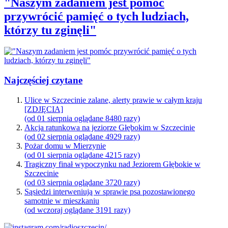
"Naszym zadaniem jest pomóc
przywrócić pamięć o tych ludziach,
którzy tu zginęli"
Najczęściej czytane
Ulice w Szczecinie zalane, alerty prawie w całym kraju
[ZDJĘCIA]
(od 01 sierpnia oglądane 8480 razy)
Akcja ratunkowa na jeziorze Głębokim w Szczecinie
(od 02 sierpnia oglądane 4929 razy)
Pożar domu w Mierzynie
(od 01 sierpnia oglądane 4215 razy)
Tragiczny finał wypoczynku nad Jeziorem Głębokie w
Szczecinie
(od 03 sierpnia oglądane 3720 razy)
Sąsiedzi interweniują w sprawie psa pozostawionego
samotnie w mieszkaniu
(od wczoraj oglądane 3191 razy)