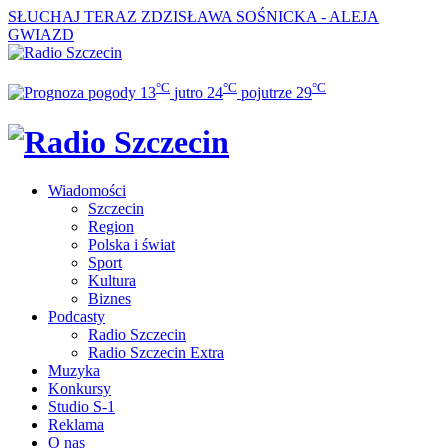
SŁUCHAJ TERAZ
ZDZISŁAWA SOŚNICKA - ALEJA
GWIAZD
°C
°C
°C
13
jutro
24
pojutrze
29
Wiadomości
Szczecin
Region
Polska i świat
Sport
Kultura
Biznes
Podcasty
Radio Szczecin
Radio Szczecin Extra
Muzyka
Konkursy
Studio S-1
Reklama
O nas