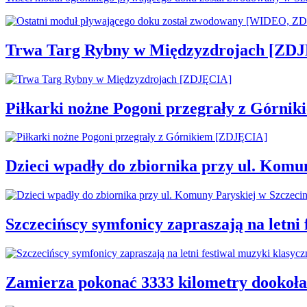
Trwa Targ Rybny w Międzyzdrojach [ZD
Piłkarki nożne Pogoni przegrały z Górni
Dzieci wpadły do zbiornika przy ul. Komu
Szczecińscy symfonicy zapraszają na letni
Zamierza pokonać 3333 kilometry dookoła