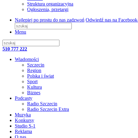
Struktura organizacyjna
Ogłoszenia, przetargi
Najlepiej po prostu do nas zadzwoń
Odwiedź nas na Facebook
Menu
510 777 222
Wiadomości
Szczecin
Region
Polska i świat
Sport
Kultura
Biznes
Podcasty
Radio Szczecin
Radio Szczecin Extra
Muzyka
Konkursy
Studio S-1
Reklama
O nas