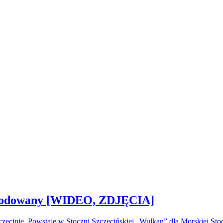
 zwodowany [WIDEO, ZDJĘCIA]
ecinie. Powstaje w Stoczni Szczecińskiej „Wulkan” dla Morskiej S