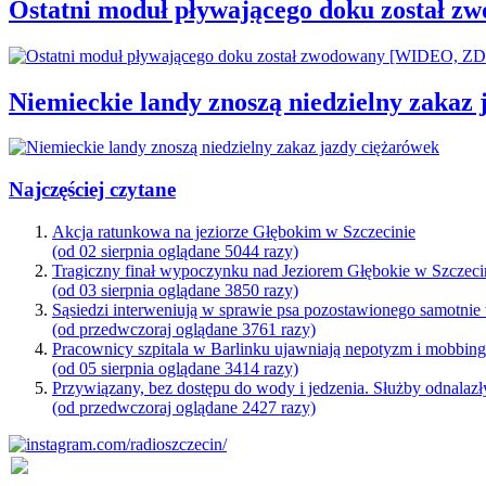
Ostatni moduł pływającego doku został
Niemieckie landy znoszą niedzielny zakaz
Najczęściej czytane
Akcja ratunkowa na jeziorze Głębokim w Szczecinie
(od 02 sierpnia oglądane 5044 razy)
Tragiczny finał wypoczynku nad Jeziorem Głębokie w Szczeci
(od 03 sierpnia oglądane 3850 razy)
Sąsiedzi interweniują w sprawie psa pozostawionego samotnie
(od przedwczoraj oglądane 3761 razy)
Pracownicy szpitala w Barlinku ujawniają nepotyzm i mobbin
(od 05 sierpnia oglądane 3414 razy)
Przywiązany, bez dostępu do wody i jedzenia. Służby odnalazł
(od przedwczoraj oglądane 2427 razy)