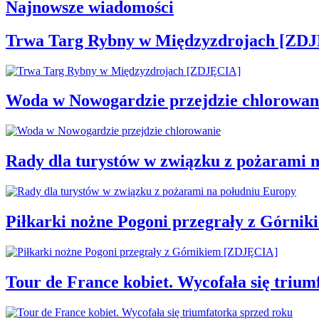
Najnowsze wiadomości
Trwa Targ Rybny w Międzyzdrojach [ZD
Woda w Nowogardzie przejdzie chlorowan
Rady dla turystów w związku z pożarami 
Piłkarki nożne Pogoni przegrały z Górni
Tour de France kobiet. Wycofała się trium