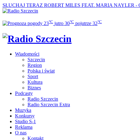
SŁUCHAJ TERAZ
ROBERT MILES FEAT. MARIA NAYLER -
°C
°C
°C
23
jutro
30
pojutrze
32
Wiadomości
Szczecin
Region
Polska i świat
Sport
Kultura
Biznes
Podcasty
Radio Szczecin
Radio Szczecin Extra
Muzyka
Konkursy
Studio S-1
Reklama
O nas
Kontakt