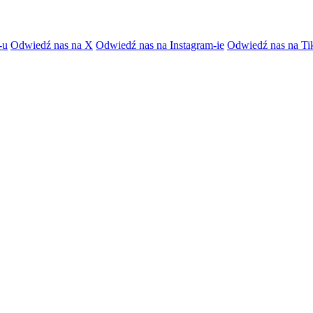
-u
Odwiedź nas na X
Odwiedź nas na Instagram-ie
Odwiedź nas na Ti