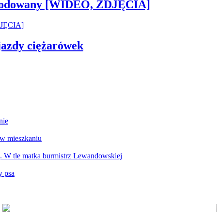
 zwodowany [WIDEO, ZDJĘCIA]
 jazdy ciężarówek
nie
 w mieszkaniu
g. W tle matka burmistrz Lewandowskiej
y psa