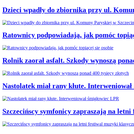
Dzieci wpadły do zbiornika przy ul. Komu
Ratownicy podpowiadają, jak pomóc topiąc
Rolnik zaorał asfalt. Szkody wynoszą ponad
Nastolatek miał rany kłute. Interweniowa
Szczecińscy symfonicy zapraszają na letni