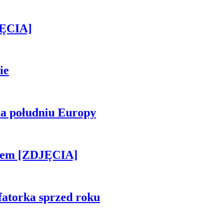
JĘCIA]
ie
na południu Europy
kiem [ZDJĘCIA]
fatorka sprzed roku