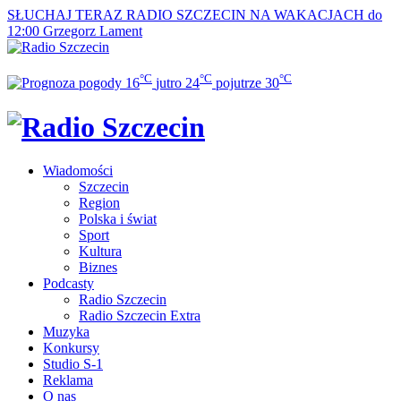
SŁUCHAJ TERAZ
RADIO SZCZECIN NA WAKACJACH do
12:00
Grzegorz Lament
°C
°C
°C
16
jutro
24
pojutrze
30
Wiadomości
Szczecin
Region
Polska i świat
Sport
Kultura
Biznes
Podcasty
Radio Szczecin
Radio Szczecin Extra
Muzyka
Konkursy
Studio S-1
Reklama
O nas