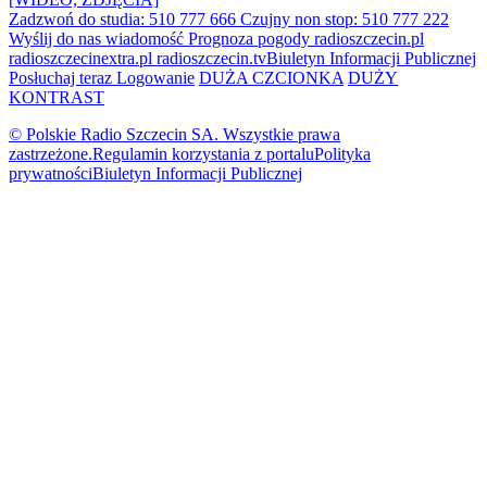
Zadzwoń do studia: 510 777 666
Czujny non stop: 510 777 222
Wyślij do nas wiadomość
Prognoza pogody
radioszczecin.pl
radioszczecinextra.pl
radioszczecin.tv
Biuletyn Informacji Publicznej
Posłuchaj teraz
Logowanie
DUŻA CZCIONKA
DUŻY
KONTRAST
© Polskie Radio Szczecin SA. Wszystkie prawa
zastrzeżone.
Regulamin korzystania z portalu
Polityka
prywatności
Biuletyn Informacji Publicznej