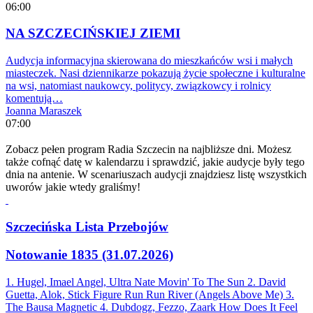
06:00
NA SZCZECIŃSKIEJ ZIEMI
Audycja informacyjna skierowana do mieszkańców wsi i małych
miasteczek. Nasi dziennikarze pokazują życie społeczne i kulturalne
na wsi, natomiast naukowcy, politycy, związkowcy i rolnicy
komentują…
Joanna Maraszek
07:00
Zobacz pełen program Radia Szczecin na najbliższe dni. Możesz
także cofnąć datę w kalendarzu i sprawdzić, jakie audycje były tego
dnia na antenie. W scenariuszach audycji znajdziesz listę wszystkich
uworów jakie wtedy graliśmy!
Szczecińska Lista Przebojów
Notowanie 1835 (31.07.2026)
1. Hugel, Imael Angel, Ultra Nate
Movin' To The Sun
2. David
Guetta, Alok, Stick Figure
Run Run River (Angels Above Me)
3.
The Bausa
Magnetic
4. Dubdogz, Fezzo, Zaark
How Does It Feel