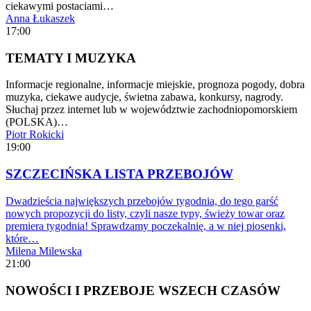
ciekawymi postaciami…
Anna Łukaszek
17:00
TEMATY I MUZYKA
Informacje regionalne, informacje miejskie, prognoza pogody, dobra
muzyka, ciekawe audycje, świetna zabawa, konkursy, nagrody.
Słuchaj przez internet lub w województwie zachodniopomorskiem
(POLSKA)…
Piotr Rokicki
19:00
SZCZECIŃSKA LISTA PRZEBOJÓW
Dwadzieścia największych przebojów tygodnia, do tego garść
nowych propozycji do listy, czyli nasze typy, świeży towar oraz
premiera tygodnia! Sprawdzamy poczekalnię, a w niej piosenki,
które…
Milena Milewska
21:00
NOWOŚCI I PRZEBOJE WSZECH CZASÓW