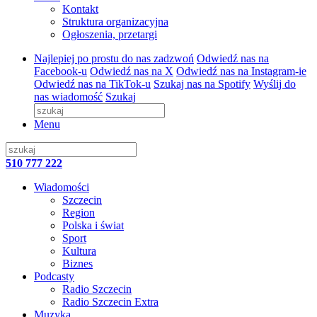
Kontakt
Struktura organizacyjna
Ogłoszenia, przetargi
Najlepiej po prostu do nas zadzwoń
Odwiedź nas na
Facebook-u
Odwiedź nas na X
Odwiedź nas na Instagram-ie
Odwiedź nas na TikTok-u
Szukaj nas na Spotify
Wyślij do
nas wiadomość
Szukaj
Menu
510 777 222
Wiadomości
Szczecin
Region
Polska i świat
Sport
Kultura
Biznes
Podcasty
Radio Szczecin
Radio Szczecin Extra
Muzyka