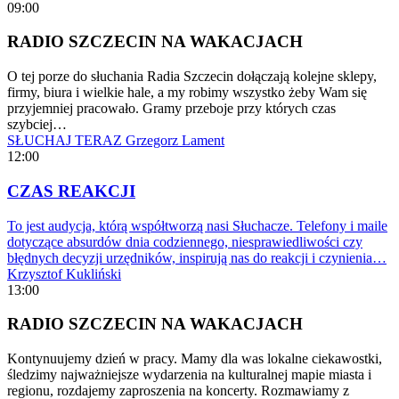
09:00
RADIO SZCZECIN NA WAKACJACH
O tej porze do słuchania Radia Szczecin dołączają kolejne sklepy,
firmy, biura i wielkie hale, a my robimy wszystko żeby Wam się
przyjemniej pracowało. Gramy przeboje przy których czas
szybciej…
SŁUCHAJ TERAZ
Grzegorz Lament
12:00
CZAS REAKCJI
To jest audycja, którą współtworzą nasi Słuchacze. Telefony i maile
dotyczące absurdów dnia codziennego, niesprawiedliwości czy
błędnych decyzji urzędników, inspirują nas do reakcji i czynienia…
Krzysztof Kukliński
13:00
RADIO SZCZECIN NA WAKACJACH
Kontynuujemy dzień w pracy. Mamy dla was lokalne ciekawostki,
śledzimy najważniejsze wydarzenia na kulturalnej mapie miasta i
regionu, rozdajemy zaproszenia na koncerty. Rozmawiamy z