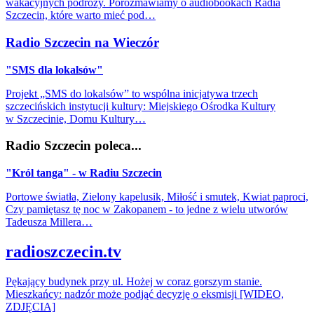
wakacyjnych podróży. Porozmawiamy o audiobookach Radia
Szczecin, które warto mieć pod…
Radio Szczecin na Wieczór
"SMS dla lokalsów"
Projekt „SMS do lokalsów” to wspólna inicjatywa trzech
szczecińskich instytucji kultury: Miejskiego Ośrodka Kultury
w Szczecinie, Domu Kultury…
Radio Szczecin poleca...
"Król tanga" - w Radiu Szczecin
Portowe światła, Zielony kapelusik, Miłość i smutek, Kwiat paproci,
Czy pamiętasz tę noc w Zakopanem - to jedne z wielu utworów
Tadeusza Millera…
radioszczecin.tv
Pękający budynek przy ul. Hożej w coraz gorszym stanie.
Mieszkańcy: nadzór może podjąć decyzję o eksmisji [WIDEO,
ZDJĘCIA]