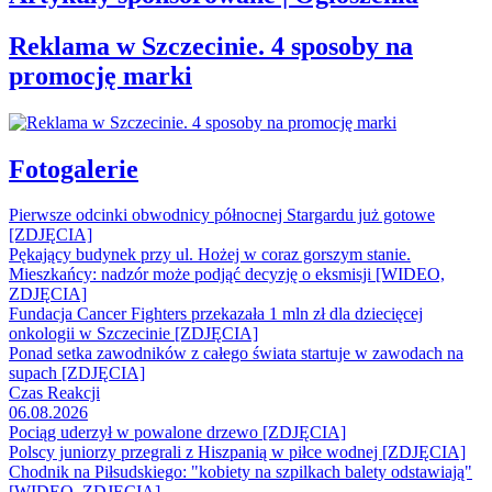
Reklama w Szczecinie. 4 sposoby na
promocję marki
Fotogalerie
Pierwsze odcinki obwodnicy północnej Stargardu już gotowe
[ZDJĘCIA]
Pękający budynek przy ul. Hożej w coraz gorszym stanie.
Mieszkańcy: nadzór może podjąć decyzję o eksmisji [WIDEO,
ZDJĘCIA]
Fundacja Cancer Fighters przekazała 1 mln zł dla dziecięcej
onkologii w Szczecinie [ZDJĘCIA]
Ponad setka zawodników z całego świata startuje w zawodach na
supach [ZDJĘCIA]
Czas Reakcji
06.08.2026
Pociąg uderzył w powalone drzewo [ZDJĘCIA]
Polscy juniorzy przegrali z Hiszpanią w piłce wodnej [ZDJĘCIA]
Chodnik na Piłsudskiego: "kobiety na szpilkach balety odstawiają"
[WIDEO, ZDJĘCIA]