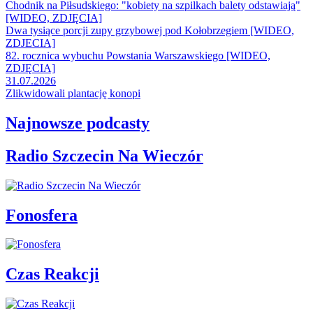
Chodnik na Piłsudskiego: "kobiety na szpilkach balety odstawiają"
[WIDEO, ZDJĘCIA]
Dwa tysiące porcji zupy grzybowej pod Kołobrzegiem [WIDEO,
ZDJECIA]
82. rocznica wybuchu Powstania Warszawskiego [WIDEO,
ZDJĘCIA]
31.07.2026
Zlikwidowali plantację konopi
Najnowsze podcasty
Radio Szczecin Na Wieczór
Fonosfera
Czas Reakcji