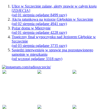
Ulice w Szczecinie zalane, alerty prawie w całym kraju
[ZDJĘCIA]
(od 01 sierpnia oglądane 8499 razy)
Akcja ratunkowa na jeziorze Głębokim w Szczecinie
(od 02 sierpnia oglądane 4941 razy)
Pożar domu w Mierzynie
(od 01 sierpnia oglądane 4228 razy)
Tragiczny finał wypoczynku nad Jeziorem Głębokie w
Szczecinie
(od 03 sierpnia oglądane 3735 razy)
Sąsiedzi interweniują w sprawie psa pozostawionego
samotnie w mieszkaniu
(od wczoraj oglądane 3318 razy)