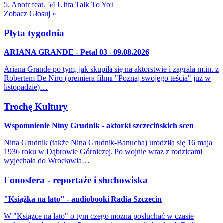
5. Anotr feat. 54 Ultra
Talk To You
Zobacz
Głosuj »
Płyta tygodnia
ARIANA GRANDE - Petal 03 - 09.08.2026
Ariana Grande po tym, jak skupiła się na aktorstwie i zagrała m.in. z
Robertem De Niro (premiera filmu "Poznaj swojego teścia" już w
listopadzie)…
Trochę Kultury
Wspomnienie Niny Grudnik - aktorki szczecińskich scen
Nina Grudnik (także Nina Grudnik-Banucha) urodziła się 16 maja
1936 roku w Dąbrowie Górniczej. Po wojnie wraz z rodzicami
wyjechała do Wrocławia…
Fonosfera - reportaże i słuchowiska
"Książka na lato" - audiobooki Radia Szczecin
W "Książce na lato" o tym czego można posłuchać w czasie