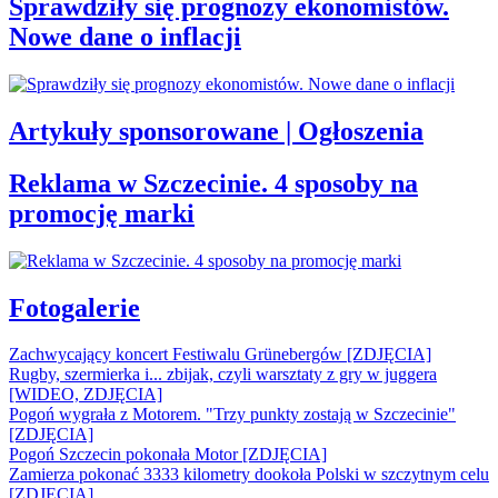
Sprawdziły się prognozy ekonomistów.
Nowe dane o inflacji
Artykuły sponsorowane | Ogłoszenia
Reklama w Szczecinie. 4 sposoby na
promocję marki
Fotogalerie
Zachwycający koncert Festiwalu Grünebergów [ZDJĘCIA]
Rugby, szermierka i... zbijak, czyli warsztaty z gry w juggera
[WIDEO, ZDJĘCIA]
Pogoń wygrała z Motorem. "Trzy punkty zostają w Szczecinie"
[ZDJĘCIA]
Pogoń Szczecin pokonała Motor [ZDJĘCIA]
Zamierza pokonać 3333 kilometry dookoła Polski w szczytnym celu
[ZDJĘCIA]