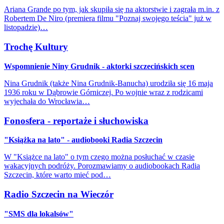
Ariana Grande po tym, jak skupiła się na aktorstwie i zagrała m.in. z
Robertem De Niro (premiera filmu "Poznaj swojego teścia" już w
listopadzie)…
Trochę Kultury
Wspomnienie Niny Grudnik - aktorki szczecińskich scen
Nina Grudnik (także Nina Grudnik-Banucha) urodziła się 16 maja
1936 roku w Dąbrowie Górniczej. Po wojnie wraz z rodzicami
wyjechała do Wrocławia…
Fonosfera - reportaże i słuchowiska
"Książka na lato" - audiobooki Radia Szczecin
W "Książce na lato" o tym czego można posłuchać w czasie
wakacyjnych podróży. Porozmawiamy o audiobookach Radia
Szczecin, które warto mieć pod…
Radio Szczecin na Wieczór
"SMS dla lokalsów"