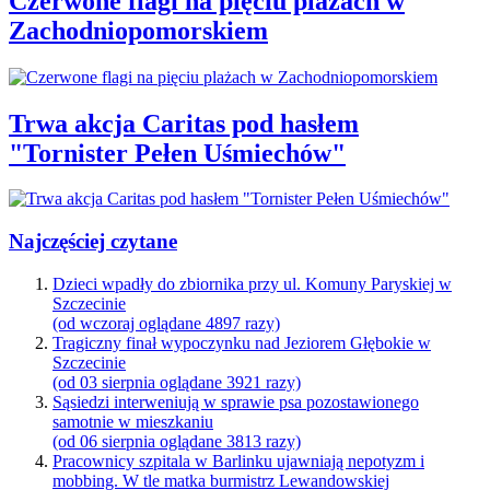
Czerwone flagi na pięciu plażach w
Zachodniopomorskiem
Trwa akcja Caritas pod hasłem
"Tornister Pełen Uśmiechów"
Najczęściej czytane
Dzieci wpadły do zbiornika przy ul. Komuny Paryskiej w
Szczecinie
(od wczoraj oglądane 4897 razy)
Tragiczny finał wypoczynku nad Jeziorem Głębokie w
Szczecinie
(od 03 sierpnia oglądane 3921 razy)
Sąsiedzi interweniują w sprawie psa pozostawionego
samotnie w mieszkaniu
(od 06 sierpnia oglądane 3813 razy)
Pracownicy szpitala w Barlinku ujawniają nepotyzm i
mobbing. W tle matka burmistrz Lewandowskiej