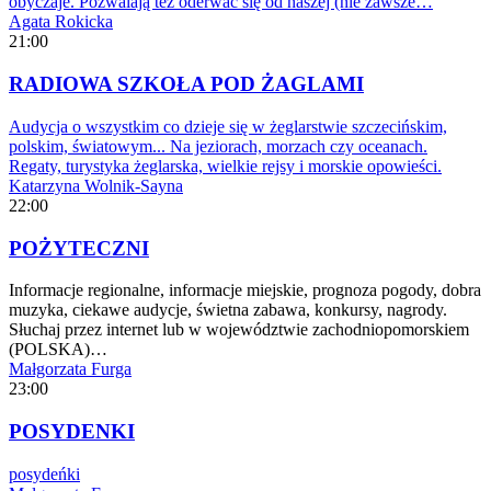
obyczaje. Pozwalają też oderwać się od naszej (nie zawsze…
Agata Rokicka
21:00
RADIOWA SZKOŁA POD ŻAGLAMI
Audycja o wszystkim co dzieje się w żeglarstwie szczecińskim,
polskim, światowym... Na jeziorach, morzach czy oceanach.
Regaty, turystyka żeglarska, wielkie rejsy i morskie opowieści.
Katarzyna Wolnik-Sayna
22:00
POŻYTECZNI
Informacje regionalne, informacje miejskie, prognoza pogody, dobra
muzyka, ciekawe audycje, świetna zabawa, konkursy, nagrody.
Słuchaj przez internet lub w województwie zachodniopomorskiem
(POLSKA)…
Małgorzata Furga
23:00
POSYDENKI
posydeńki