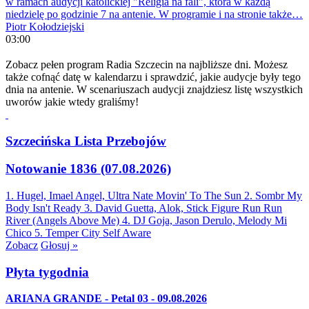
w ramach audycji katolickiej "Religia na fali", która w każdą
niedzielę po godzinie 7 na antenie. W programie i na stronie także…
Piotr Kołodziejski
03:00
Zobacz pełen program Radia Szczecin na najbliższe dni. Możesz
także cofnąć datę w kalendarzu i sprawdzić, jakie audycje były tego
dnia na antenie. W scenariuszach audycji znajdziesz listę wszystkich
uworów jakie wtedy graliśmy!
Szczecińska Lista Przebojów
Notowanie 1836 (07.08.2026)
1. Hugel, Imael Angel, Ultra Nate
Movin' To The Sun
2. Sombr
My
Body Isn't Ready
3. David Guetta, Alok, Stick Figure
Run Run
River (Angels Above Me)
4. DJ Goja, Jason Derulo, Melody
Mi
Chico
5. Temper City
Self Aware
Zobacz
Głosuj »
Płyta tygodnia
ARIANA GRANDE - Petal 03 - 09.08.2026