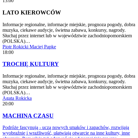
13:00
LATO KIEROWCÓW
Informacje regionalne, informacje miejskie, prognoza pogody, dobra
muzyka, ciekawe audycje, świetna zabawa, konkursy, nagrody.
Słuchaj przez internet lub w województwie zachodniopomorskiem
(POLSKA)…
Piotr Rokicki
Maciej Papke
18:00
TROCHĘ KULTURY
Informacje regionalne, informacje miejskie, prognoza pogody, dobra
muzyka, ciekawe audycje, świetna zabawa, konkursy, nagrody.
Słuchaj przez internet lub w województwie zachodniopomorskiem
(POLSKA)…
Agata Rokicka
20:00
MACHINA CZASU
Podróże fascynują - uczą nowych smaków i zapachów, rozwijają
wyobraźnię i wrażliwość, ułatwiają otwarcie na inne kultury, inne