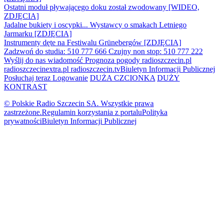
Ostatni moduł pływającego doku został zwodowany [WIDEO,
ZDJĘCIA]
Jadalne bukiety i oscypki... Wystawcy o smakach Letniego
Jarmarku [ZDJĘCIA]
Instrumenty dęte na Festiwalu Grünebergów [ZDJĘCIA]
Zadzwoń do studia: 510 777 666
Czujny non stop: 510 777 222
Wyślij do nas wiadomość
Prognoza pogody
radioszczecin.pl
radioszczecinextra.pl
radioszczecin.tv
Biuletyn Informacji Publicznej
Posłuchaj teraz
Logowanie
DUŻA CZCIONKA
DUŻY
KONTRAST
© Polskie Radio Szczecin SA. Wszystkie prawa
zastrzeżone.
Regulamin korzystania z portalu
Polityka
prywatności
Biuletyn Informacji Publicznej