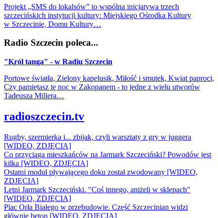
Projekt „SMS do lokalsów” to wspólna inicjatywa trzech
szczecińskich instytucji kultury: Miejskiego Ośrodka Kultury
w Szczecinie, Domu Kultury…
Radio Szczecin poleca...
"Król tanga" - w Radiu Szczecin
Portowe światła, Zielony kapelusik, Miłość i smutek, Kwiat paproci,
Czy pamiętasz tę noc w Zakopanem - to jedne z wielu utworów
Tadeusza Millera…
radioszczecin.tv
Rugby, szermierka i... zbijak, czyli warsztaty z gry w juggera
[WIDEO, ZDJĘCIA]
Co przyciąga mieszkańców na Jarmark Szczeciński? Powodów jest
kilka [WIDEO, ZDJĘCIA]
Ostatni moduł pływającego doku został zwodowany [WIDEO,
ZDJĘCIA]
Letni Jarmark Szczeciński. "Coś innego, aniżeli w sklepach"
[WIDEO, ZDJĘCIA]
Plac Orła Białego w przebudowie. Część Szczecinian widzi
głównie beton [WIDEO, ZDJĘCIA]