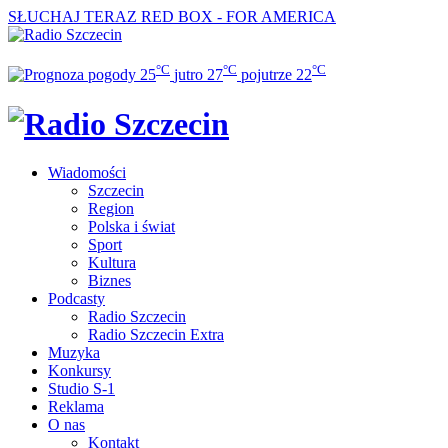
SŁUCHAJ TERAZ
RED BOX - FOR AMERICA
°C
°C
°C
25
jutro
27
pojutrze
22
Wiadomości
Szczecin
Region
Polska i świat
Sport
Kultura
Biznes
Podcasty
Radio Szczecin
Radio Szczecin Extra
Muzyka
Konkursy
Studio S-1
Reklama
O nas
Kontakt