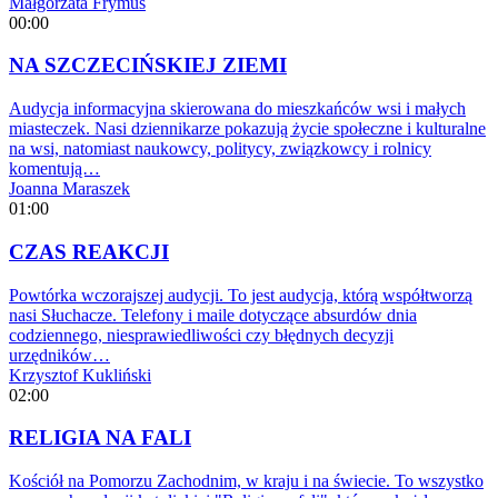
Małgorzata Frymus
00:00
NA SZCZECIŃSKIEJ ZIEMI
Audycja informacyjna skierowana do mieszkańców wsi i małych
miasteczek. Nasi dziennikarze pokazują życie społeczne i kulturalne
na wsi, natomiast naukowcy, politycy, związkowcy i rolnicy
komentują…
Joanna Maraszek
01:00
CZAS REAKCJI
Powtórka wczorajszej audycji. To jest audycja, którą współtworzą
nasi Słuchacze. Telefony i maile dotyczące absurdów dnia
codziennego, niesprawiedliwości czy błędnych decyzji
urzędników…
Krzysztof Kukliński
02:00
RELIGIA NA FALI
Kościół na Pomorzu Zachodnim, w kraju i na świecie. To wszystko