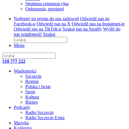
Struktura organizacyjna
Ogłoszenia, przetargi
Najlepiej po prostu do nas zadzwoń
Odwiedź nas na
Facebook-u
Odwiedź nas na X
Odwiedź nas na Instagram-ie
Odwiedź nas na TikTok-u
Szukaj nas na Spotify
Wyślij do
nas wiadomość
Szukaj
Menu
510 777 222
Wiadomości
Szczecin
Region
Polska i świat
Sport
Kultura
Biznes
Podcasty
Radio Szczecin
Radio Szczecin Extra
Muzyka
Konkursy