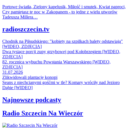
Portowe światła, Zielony kapelusik, Miłość i smutek, Kwiat paproci,
Czy pamiętasz tę noc w Zakopanem - to jedne z wielu utworów
Tadeusza Millera…
radioszczecin.tv
Chodnik na Piłsudskiego: "kobiety na szpilkach balety odstawiają"
[WIDEO, ZDJĘCIA]
Dwa tysiące porcji zupy grzybowej pod Kołobrzegiem [WIDEO,
ZDJECIA]
82. rocznica wybuchu Powstania Warszawskiego [WIDEO,
ZDJĘCIA]
31.07.2026
Zlikwidowali plantację konopi
Seans z niechcianymi gośćmi w tle? Komary wróciły nad Jezioro
Dąbie [WIDEO]
Najnowsze podcasty
Radio Szczecin Na Wieczór