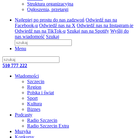
Struktura organizacyjna
Ogłoszenia, przetargi
Najlepiej po prostu do nas zadzwoń
Odwiedź nas na
Facebook-u
Odwiedź nas na X
Odwiedź nas na Instagram-ie
Odwiedź nas na TikTok-u
Szukaj nas na Spotify
Wyślij do
nas wiadomość
Szukaj
Menu
510 777 222
Wiadomości
Szczecin
Region
Polska i świat
Sport
Kultura
Biznes
Podcasty
Radio Szczecin
Radio Szczecin Extra
Muzyka
Konkursy