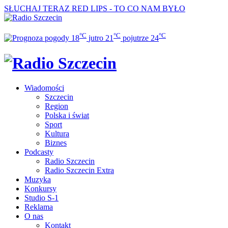
SŁUCHAJ TERAZ
RED LIPS - TO CO NAM BYŁO
°C
°C
°C
18
jutro
21
pojutrze
24
Wiadomości
Szczecin
Region
Polska i świat
Sport
Kultura
Biznes
Podcasty
Radio Szczecin
Radio Szczecin Extra
Muzyka
Konkursy
Studio S-1
Reklama
O nas
Kontakt