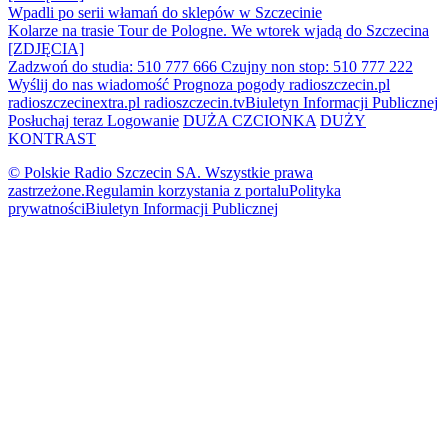
Wpadli po serii włamań do sklepów w Szczecinie
Kolarze na trasie Tour de Pologne. We wtorek wjadą do Szczecina
[ZDJĘCIA]
Zadzwoń do studia: 510 777 666
Czujny non stop: 510 777 222
Wyślij do nas wiadomość
Prognoza pogody
radioszczecin.pl
radioszczecinextra.pl
radioszczecin.tv
Biuletyn Informacji Publicznej
Posłuchaj teraz
Logowanie
DUŻA CZCIONKA
DUŻY
KONTRAST
© Polskie Radio Szczecin SA. Wszystkie prawa
zastrzeżone.
Regulamin korzystania z portalu
Polityka
prywatności
Biuletyn Informacji Publicznej