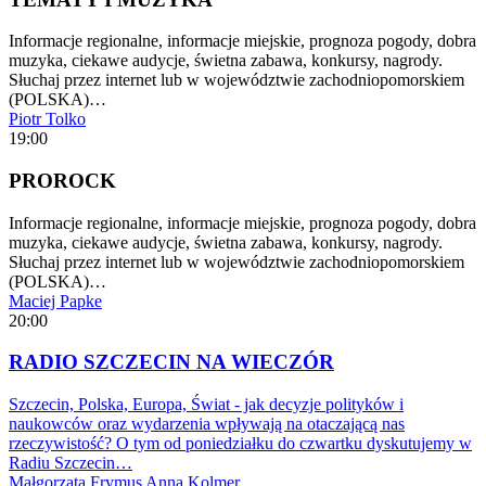
Informacje regionalne, informacje miejskie, prognoza pogody, dobra
muzyka, ciekawe audycje, świetna zabawa, konkursy, nagrody.
Słuchaj przez internet lub w województwie zachodniopomorskiem
(POLSKA)…
Piotr Tolko
19:00
PROROCK
Informacje regionalne, informacje miejskie, prognoza pogody, dobra
muzyka, ciekawe audycje, świetna zabawa, konkursy, nagrody.
Słuchaj przez internet lub w województwie zachodniopomorskiem
(POLSKA)…
Maciej Papke
20:00
RADIO SZCZECIN NA WIECZÓR
Szczecin, Polska, Europa, Świat - jak decyzje polityków i
naukowców oraz wydarzenia wpływają na otaczającą nas
rzeczywistość? O tym od poniedziałku do czwartku dyskutujemy w
Radiu Szczecin…
Małgorzata Frymus
Anna Kolmer