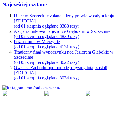
Najczęściej czytane
Ulice w Szczecinie zalane, alerty prawie w całym kraju
[ZDJĘCIA]
(od 01 sierpnia oglądane 8388 razy)
Akcja ratunkowa na jeziorze Głębokim w Szczecinie
(od 02 sierpnia oglądane 4839 razy)
Pożar domu w Mierzynie
(od 01 sierpnia oglądane 4131 razy)
Tragiczny finał wypoczynku nad Jeziorem Głębokie w
Szczecinie
(od 03 sierpnia oglądane 3622 razy)
Owsiak: Zachodniopomorskie, obyśmy tutaj zostali
[ZDJĘCIA]
(od 01 sierpnia oglądane 3034 razy)