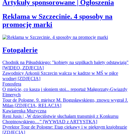
Artykuły sponsorowane | Ogłoszenia
Reklama w Szczecinie. 4 sposoby na
promocję marki
Fotogalerie
Chodnik na Piłsudskiego: "kobiety na szpilkach balety odstawiają"
[WIDEO, ZDJĘCIA]
Zawodnicy Arkonii Szczecin walczą w kadrze w MŚ w piłce
wodnej [ZDJĘCIA]
Fonosfera
O mieście, co kaszą i słoniem stoi... reportaż Małgorzaty-Gwiazdy
Elmerych
Tour de Pologne. 9. miejsce M. Bogusławskiego, znowu wygrał J.
Milan [ZDJĘCIA, RELACJA]
Kawiarenka Muzyczna
Reni Jusis | „W dzieciństwie słuchałam transmisji z Konkursu
Chopinowskiego…” [WYWIAD z ARTYSTKĄ]
Dyrektor Tour de Pologne: Etap ciekawy i w pięknym krajobrazie
[ZDJĘCIA]