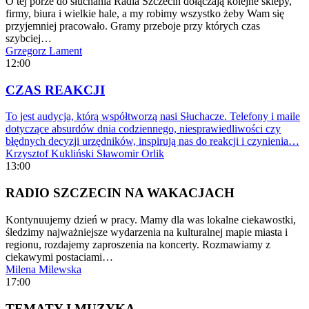
O tej porze do słuchania Radia Szczecin dołączają kolejne sklepy,
firmy, biura i wielkie hale, a my robimy wszystko żeby Wam się
przyjemniej pracowało. Gramy przeboje przy których czas
szybciej…
Grzegorz Lament
12:00
CZAS REAKCJI
To jest audycja, którą współtworzą nasi Słuchacze. Telefony i maile
dotyczące absurdów dnia codziennego, niesprawiedliwości czy
błędnych decyzji urzędników, inspirują nas do reakcji i czynienia…
Krzysztof Kukliński
Sławomir Orlik
13:00
RADIO SZCZECIN NA WAKACJACH
Kontynuujemy dzień w pracy. Mamy dla was lokalne ciekawostki,
śledzimy najważniejsze wydarzenia na kulturalnej mapie miasta i
regionu, rozdajemy zaproszenia na koncerty. Rozmawiamy z
ciekawymi postaciami…
Milena Milewska
17:00
TEMATY I MUZYKA