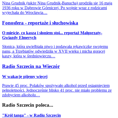
Nina Grudnik (także Nina Grudnik-Banucha) urodziła się 16 maja
1936 roku w Dąbrowie Górniczej. Po wojnie wraz z rodzicami
wyjechała do Wrocławia…
Fonosfera - reportaże i słuchowiska
O mieście, co kaszą i słoniem stoi... reportaż Małgorzaty-
Gwiazdy Elmerych
Słonica, która uwielbiała piwo i podawała rękawiczkę swojemu
panu, a Trzebiatów odwiedziła w XVII wieku i micha gorącej
kaszy, która w średniowieczu…
Radio Szczecin na Wieczór
W wakacje pijemy więcej
Prawie 45 proc. Polaków spożywało alkohol przed osiągnięciem
pełnoletności. Jednocześnie blisko 41 proc. nie miało problemu ze
zdobyciem alkoholu…
Radio Szczecin poleca...
"Król tanga" - w Radiu Szczecin