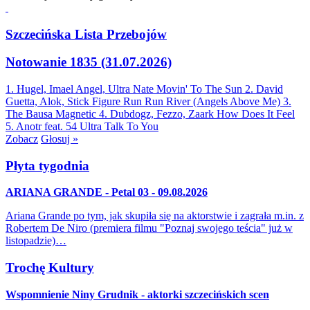
Szczecińska Lista Przebojów
Notowanie 1835 (31.07.2026)
1. Hugel, Imael Angel, Ultra Nate
Movin' To The Sun
2. David
Guetta, Alok, Stick Figure
Run Run River (Angels Above Me)
3.
The Bausa
Magnetic
4. Dubdogz, Fezzo, Zaark
How Does It Feel
5. Anotr feat. 54 Ultra
Talk To You
Zobacz
Głosuj »
Płyta tygodnia
ARIANA GRANDE - Petal 03 - 09.08.2026
Ariana Grande po tym, jak skupiła się na aktorstwie i zagrała m.in. z
Robertem De Niro (premiera filmu "Poznaj swojego teścia" już w
listopadzie)…
Trochę Kultury
Wspomnienie Niny Grudnik - aktorki szczecińskich scen