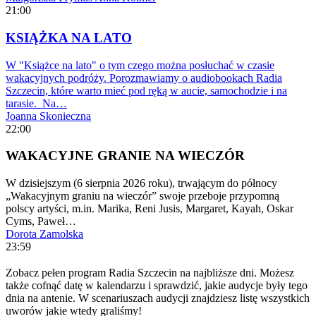
21:00
KSIĄŻKA NA LATO
W "Książce na lato" o tym czego można posłuchać w czasie
wakacyjnych podróży. Porozmawiamy o audiobookach Radia
Szczecin, które warto mieć pod ręką w aucie, samochodzie i na
tarasie. Na…
Joanna Skonieczna
22:00
WAKACYJNE GRANIE NA WIECZÓR
W dzisiejszym (6 sierpnia 2026 roku), trwającym do północy
„Wakacyjnym graniu na wieczór” swoje przeboje przypomną
polscy artyści, m.in. Marika, Reni Jusis, Margaret, Kayah, Oskar
Cyms, Paweł…
Dorota Zamolska
23:59
Zobacz pełen program Radia Szczecin na najbliższe dni. Możesz
także cofnąć datę w kalendarzu i sprawdzić, jakie audycje były tego
dnia na antenie. W scenariuszach audycji znajdziesz listę wszystkich
uworów jakie wtedy graliśmy!