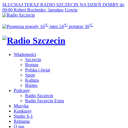
SŁUCHAJ TERAZ
RADIO SZCZECIN NA DZIEŃ DOBRY do
09:00
Robert Bochenko, Jarosław Gowin
°C
°C
°C
16
jutro
24
pojutrze
30
Wiadomości
Szczecin
Region
Polska i świat
Sport
Kultura
Biznes
Podcasty
Radio Szczecin
Radio Szczecin Extra
Muzyka
Konkursy
Studio S-1
Reklama
O nas