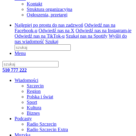
Kontakt
Struktura organizacyjna
Ogłoszenia, przetargi
Najlepiej po prostu do nas zadzwoń
Odwiedź nas na
Facebook-u
Odwiedź nas na X
Odwiedź nas na Instagram-ie
Odwiedź nas na TikTok-u
Szukaj nas na Spotify
Wyślij do
nas wiadomość
Szukaj
Menu
510 777 222
Wiadomości
Szczecin
Region
Polska i świat
Sport
Kultura
Biznes
Podcasty
Radio Szczecin
Radio Szczecin Extra
Muzyka