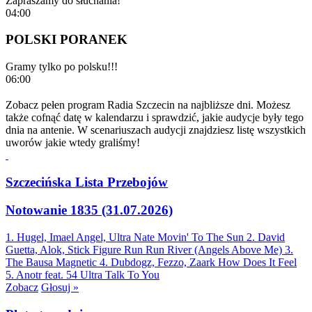
Zapraszamy do słuchania!
04:00
POLSKI PORANEK
Gramy tylko po polsku!!!
06:00
Zobacz pełen program Radia Szczecin na najbliższe dni. Możesz
także cofnąć datę w kalendarzu i sprawdzić, jakie audycje były tego
dnia na antenie. W scenariuszach audycji znajdziesz listę wszystkich
uworów jakie wtedy graliśmy!
Szczecińska Lista Przebojów
Notowanie 1835 (31.07.2026)
1. Hugel, Imael Angel, Ultra Nate
Movin' To The Sun
2. David
Guetta, Alok, Stick Figure
Run Run River (Angels Above Me)
3.
The Bausa
Magnetic
4. Dubdogz, Fezzo, Zaark
How Does It Feel
5. Anotr feat. 54 Ultra
Talk To You
Zobacz
Głosuj »