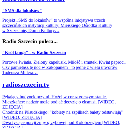
"SMS dla lokalsów"
Projekt „SMS do lokalsów” to wspólna inicjatywa trzech
szczecińskich instytucji kultury: Miejskiego Ośrodka Kultury
w Szczecinie, Domu Kultury…
Radio Szczecin poleca...
"Król tanga" - w Radiu Szczecin
Portowe światła, Zielony kapelusik, Miłość i smutek, Kwiat paproci,
Czy pamiętasz tę noc w Zakopanem - to jedne z wielu utworów
Tadeusza Millera…
radioszczecin.tv
Pękający budynek przy ul. Hożej w coraz gorszym stanie.
Mieszkańcy: nadzór może podjąć decyzję o eksmisji [WIDEO,
ZDJĘCIA]
Chodnik na Piłsudskiego: "kobiety na szpilkach balety odstawiają"
[WIDEO, ZDJĘCIA]
Dwa tysiące porcji zupy grzybowej pod Kołobrzegiem [WIDEO,
ZDJECIA]