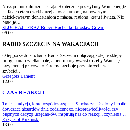
Nasz poranek dobrze nastraja. Skutecznie przesyłamy Wam energię
na falach eteru dzięki dużej dawce humoru, najnowszym i
najciekawszym doniesieniom z miasta, regionu, kraju i świata. Nie
brakuje…
SŁUCHAJ TERAZ
Robert Bochenko
Jarosław Gowin
09:00
RADIO SZCZECIN NA WAKACJACH
O tej porze do słuchania Radia Szczecin dołączają kolejne sklepy,
firmy, biura i wielkie hale, a my robimy wszystko żeby Wam się
przyjemniej pracowało. Gramy przeboje przy których czas
szybciej…
Grzegorz Lament
12:00
CZAS REAKCJI
To jest audycja, którą współtworzą nasi Słuchacze. Telefony i maile
dotyczące absurdów dnia codziennego, niesprawiedliwości czy
błędnych decyzji urzędników, inspirują nas do reakcji i czynienia…
Krzysztof Kukliński
13:00