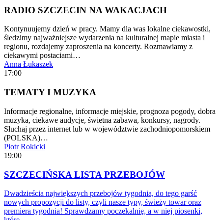
RADIO SZCZECIN NA WAKACJACH
Kontynuujemy dzień w pracy. Mamy dla was lokalne ciekawostki,
śledzimy najważniejsze wydarzenia na kulturalnej mapie miasta i
regionu, rozdajemy zaproszenia na koncerty. Rozmawiamy z
ciekawymi postaciami…
Anna Łukaszek
17:00
TEMATY I MUZYKA
Informacje regionalne, informacje miejskie, prognoza pogody, dobra
muzyka, ciekawe audycje, świetna zabawa, konkursy, nagrody.
Słuchaj przez internet lub w województwie zachodniopomorskiem
(POLSKA)…
Piotr Rokicki
19:00
SZCZECIŃSKA LISTA PRZEBOJÓW
Dwadzieścia największych przebojów tygodnia, do tego garść
nowych propozycji do listy, czyli nasze typy, świeży towar oraz
premiera tygodnia! Sprawdzamy poczekalnię, a w niej piosenki,
które…