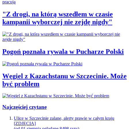
"Z drogi, na którą wszedłem w czasie
kampanii wyborczej nie zejdę nigdy"
Pogoń poznała rywala w Pucharze Polski
Węgiel z Kazachstanu w Szczecinie. Może
być problem
Najczęściej czytane
Ulice w Szczecinie zalane, alerty prawie w całym kraju
[ZDJĘCIA]
(od 01 sierpnia oglądane 8498 razy)