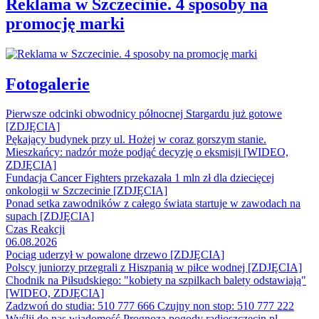
Reklama w Szczecinie. 4 sposoby na
promocję marki
Fotogalerie
Pierwsze odcinki obwodnicy północnej Stargardu już gotowe
[ZDJĘCIA]
Pękający budynek przy ul. Hożej w coraz gorszym stanie.
Mieszkańcy: nadzór może podjąć decyzję o eksmisji [WIDEO,
ZDJĘCIA]
Fundacja Cancer Fighters przekazała 1 mln zł dla dziecięcej
onkologii w Szczecinie [ZDJĘCIA]
Ponad setka zawodników z całego świata startuje w zawodach na
supach [ZDJĘCIA]
Czas Reakcji
06.08.2026
Pociąg uderzył w powalone drzewo [ZDJĘCIA]
Polscy juniorzy przegrali z Hiszpanią w piłce wodnej [ZDJĘCIA]
Chodnik na Piłsudskiego: "kobiety na szpilkach balety odstawiają"
[WIDEO, ZDJĘCIA]
Zadzwoń do studia: 510 777 666
Czujny non stop: 510 777 222
Wyślij do nas wiadomość
Prognoza pogody
radioszczecin.pl