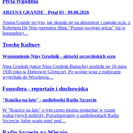
Płyta tygodnia
ARIANA GRANDE - Petal 03 - 09.08.2026
Ariana Grande po tym, jak skupiła się na aktorstwie i zagrała m.in. z
Robertem De Niro (premiera filmu "Poznaj swojego teścia" już w
listopadzie)…
Trochę Kultury
Wspomnienie Niny Grudnik - aktorki szczecińskich scen
Nina Grudnik (także Nina Grudnik-Banucha) urodziła się 16 maja
1936 roku w Dąbrowie Górniczej. Po wojnie wraz z rodzicami
wyjechała do Wrocławia…
Fonosfera - reportaże i słuchowiska
"Książka na lato" - audiobooki Radia Szczecin
W "Książce na lato" o tym czego można posłuchać w czasie
wakacyjnych podróży. Porozmawiamy o audiobookach Radia
Szczecin, które warto mieć pod…
Radio Szczecin na Wieczór