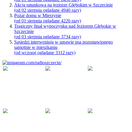
Akcja ratunkowa na jeziorze Głębokim w Szczecinie
(od 02 sierpnia oglądane 4940 razy)
Pożar domu w Mierzynie
(od 01 sierpnia oglądane 4226 razy)
Tragiczny finał wypoczynku nad Jeziorem Głębokie w
Szczecinie
(od 03 sierpnia oglądane 3734 razy)
Sąsiedzi interweniują w sprawie psa pozostawionego
samotnie w mieszkaniu
(od wczoraj oglądane 3312 razy)