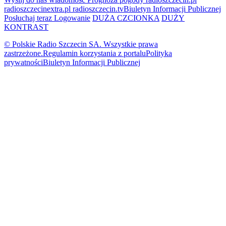
radioszczecinextra.pl
radioszczecin.tv
Biuletyn Informacji Publicznej
Posłuchaj teraz
Logowanie
DUŻA CZCIONKA
DUŻY
KONTRAST
© Polskie Radio Szczecin SA. Wszystkie prawa
zastrzeżone.
Regulamin korzystania z portalu
Polityka
prywatności
Biuletyn Informacji Publicznej