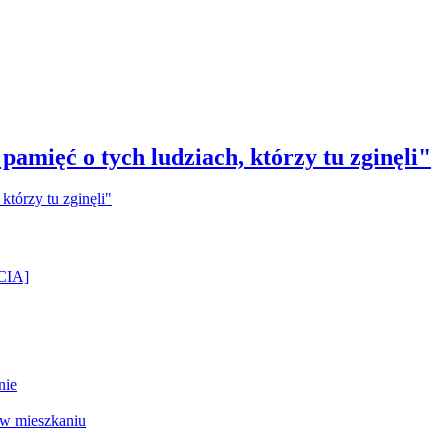
amięć o tych ludziach, którzy tu zginęli"
ĘCIA]
nie
 w mieszkaniu