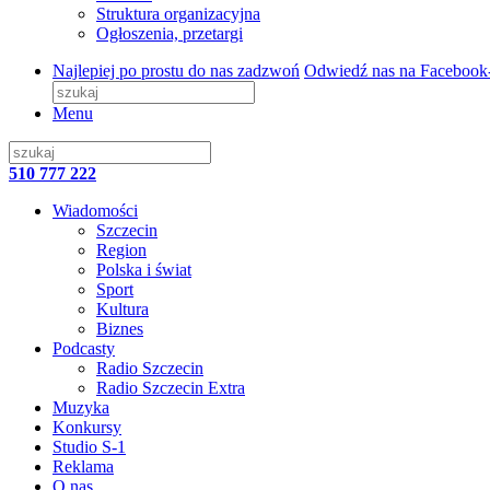
Struktura organizacyjna
Ogłoszenia, przetargi
Najlepiej po prostu do nas zadzwoń
Odwiedź nas na Facebook
Menu
510 777 222
Wiadomości
Szczecin
Region
Polska i świat
Sport
Kultura
Biznes
Podcasty
Radio Szczecin
Radio Szczecin Extra
Muzyka
Konkursy
Studio S-1
Reklama
O nas