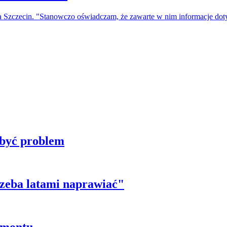
a Szczecin. "Stanowczo oświadczam, że zawarte w nim informacje do
 być problem
trzeba latami naprawiać"
emontu