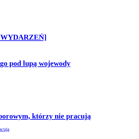
STA WYDARZEŃ]
ego pod lupą wojewody
borowym, którzy nie pracują