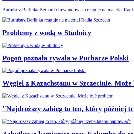
Burmistrz Barlinka Bernarda Lewandowska reaguje na materiał Radi
Problemy z wodą w Studnicy
Pogoń poznała rywala w Pucharze Polski
Węgiel z Kazachstanu w Szczecinie. Może
"Najdroższy zabieg to ten, który później 
Zabytkowe kamienice przy Kolumba do r