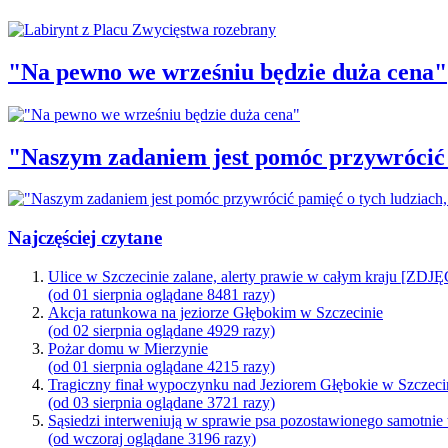
"Na pewno we wrześniu będzie duża cena"
"Naszym zadaniem jest pomóc przywrócić p
Najczęściej czytane
Ulice w Szczecinie zalane, alerty prawie w całym kraju [ZDJ
(od 01 sierpnia oglądane 8481 razy)
Akcja ratunkowa na jeziorze Głębokim w Szczecinie
(od 02 sierpnia oglądane 4929 razy)
Pożar domu w Mierzynie
(od 01 sierpnia oglądane 4215 razy)
Tragiczny finał wypoczynku nad Jeziorem Głębokie w Szczeci
(od 03 sierpnia oglądane 3721 razy)
Sąsiedzi interweniują w sprawie psa pozostawionego samotnie
(od wczoraj oglądane 3196 razy)