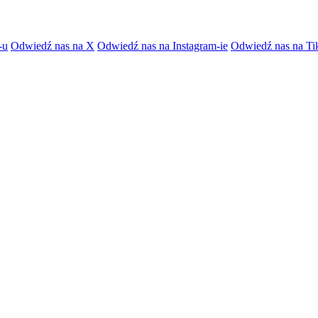
-u
Odwiedź nas na X
Odwiedź nas na Instagram-ie
Odwiedź nas na Ti