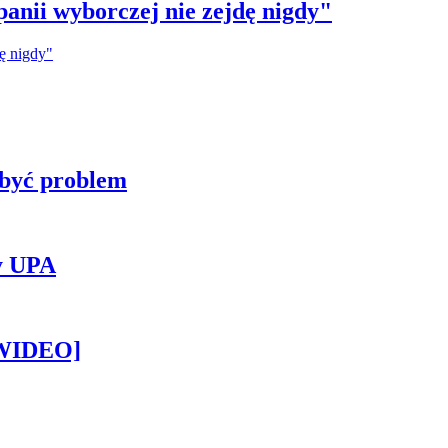
anii wyborczej nie zejdę nigdy"
 być problem
y UPA
[WIDEO]