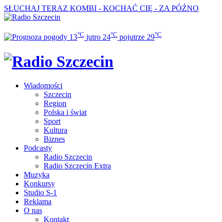
SŁUCHAJ TERAZ
KOMBI - KOCHAĆ CIĘ - ZA PÓŹNO
°C
°C
°C
13
jutro
24
pojutrze
29
Wiadomości
Szczecin
Region
Polska i świat
Sport
Kultura
Biznes
Podcasty
Radio Szczecin
Radio Szczecin Extra
Muzyka
Konkursy
Studio S-1
Reklama
O nas
Kontakt