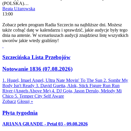
(POLSKA)…
Beata Użarowska
13:00
Zobacz pełen program Radia Szczecin na najbliższe dni. Możesz
także cofnąć datę w kalendarzu i sprawdzić, jakie audycje były tego
dnia na antenie. W scenariuszach audycji znajdziesz listę wszystkich
uworów jakie wtedy graliśmy!
Szczecińska Lista Przebojów
Notowanie 1836 (07.08.2026)
1. Hugel, Imael Angel, Ultra Nate
Movin' To The Sun
2. Sombr
My
Body Isn't Ready
3. David Guetta, Alok, Stick Figure
Run Run
River (Angels Above Me)
4. DJ Goja, Jason Derulo, Melody
Mi
Chico
5. Temper City
Self Aware
Zobacz
Głosuj »
Płyta tygodnia
ARIANA GRANDE - Petal 03 - 09.08.2026