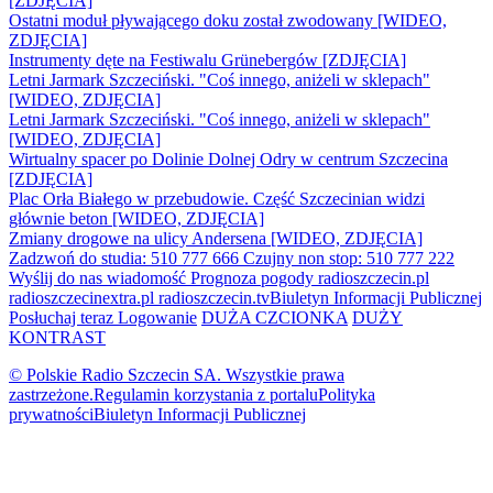
[ZDJĘCIA]
Ostatni moduł pływającego doku został zwodowany [WIDEO,
ZDJĘCIA]
Instrumenty dęte na Festiwalu Grünebergów [ZDJĘCIA]
Letni Jarmark Szczeciński. "Coś innego, aniżeli w sklepach"
[WIDEO, ZDJĘCIA]
Letni Jarmark Szczeciński. "Coś innego, aniżeli w sklepach"
[WIDEO, ZDJĘCIA]
Wirtualny spacer po Dolinie Dolnej Odry w centrum Szczecina
[ZDJĘCIA]
Plac Orła Białego w przebudowie. Część Szczecinian widzi
głównie beton [WIDEO, ZDJĘCIA]
Zmiany drogowe na ulicy Andersena [WIDEO, ZDJĘCIA]
Zadzwoń do studia: 510 777 666
Czujny non stop: 510 777 222
Wyślij do nas wiadomość
Prognoza pogody
radioszczecin.pl
radioszczecinextra.pl
radioszczecin.tv
Biuletyn Informacji Publicznej
Posłuchaj teraz
Logowanie
DUŻA CZCIONKA
DUŻY
KONTRAST
© Polskie Radio Szczecin SA. Wszystkie prawa
zastrzeżone.
Regulamin korzystania z portalu
Polityka
prywatności
Biuletyn Informacji Publicznej