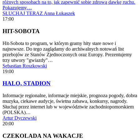
różnych sposobach na to, jak zapewnić sobie zdrową dawkę ruchu.
Pokazujemy…
SŁUCHAJ TERAZ
Anna Łukaszek
17:00
HIT-SOBOTA
Hit-Sobota to program, w którym gramy hity stare nowe i
najnowsze. Do tego zaglądamy do archiwalnych notowań list
przebojów ze Stanów Zjednoczonych oraz Europy. Prezentujemy
trzy utwory "gwiazdy"…
Sebastian Roszkowski
19:00
HALO, STADION
Informacje regionalne, informacje miejskie, prognoza pogody, dobra
muzyka, ciekawe audycje, świetna zabawa, konkursy, nagrody.
Słuchaj przez internet lub w województwie zachodniopomorskiem
(POLSKA)…
Artur Dyczewski
20:00
CZEKOLADA NA WAKACJE