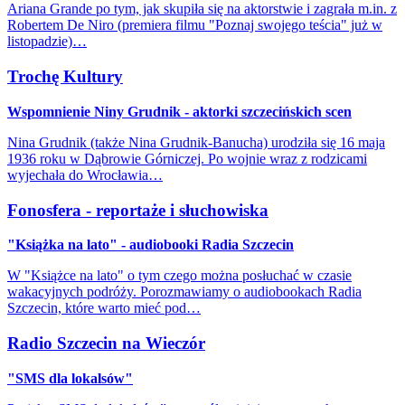
Ariana Grande po tym, jak skupiła się na aktorstwie i zagrała m.in. z
Robertem De Niro (premiera filmu "Poznaj swojego teścia" już w
listopadzie)…
Trochę Kultury
Wspomnienie Niny Grudnik - aktorki szczecińskich scen
Nina Grudnik (także Nina Grudnik-Banucha) urodziła się 16 maja
1936 roku w Dąbrowie Górniczej. Po wojnie wraz z rodzicami
wyjechała do Wrocławia…
Fonosfera - reportaże i słuchowiska
"Książka na lato" - audiobooki Radia Szczecin
W "Książce na lato" o tym czego można posłuchać w czasie
wakacyjnych podróży. Porozmawiamy o audiobookach Radia
Szczecin, które warto mieć pod…
Radio Szczecin na Wieczór
"SMS dla lokalsów"