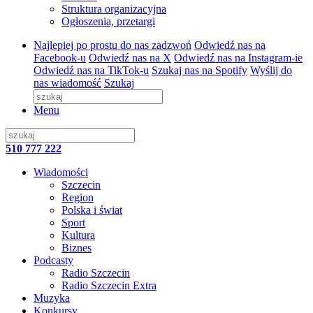
Struktura organizacyjna
Ogłoszenia, przetargi
Najlepiej po prostu do nas zadzwoń
Odwiedź nas na
Facebook-u
Odwiedź nas na X
Odwiedź nas na Instagram-ie
Odwiedź nas na TikTok-u
Szukaj nas na Spotify
Wyślij do
nas wiadomość
Szukaj
Menu
510 777 222
Wiadomości
Szczecin
Region
Polska i świat
Sport
Kultura
Biznes
Podcasty
Radio Szczecin
Radio Szczecin Extra
Muzyka
Konkursy