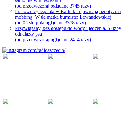
samotnie w mieszkaniu
(od przedwczoraj oglądane 3745 razy)
Pracownicy szpitala w Barlinku ujawniają nepotyzm i
mobbing. W tle matka burmistrz Lewandowskiej
(od 05 sierpnia oglądane 3378 razy)
Przywiązany, bez dostępu do wody i jedzenia. Służby
odnalazły psa
(od przedwczoraj oglądane 2414 razy)