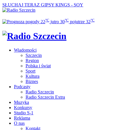
SŁUCHAJ TERAZ
GIPSY KINGS - SOY
°C
°C
°C
22
jutro
30
pojutrze
32
Wiadomości
Szczecin
Region
Polska i świat
Sport
Kultura
Biznes
Podcasty
Radio Szczecin
Radio Szczecin Extra
Muzyka
Konkursy
Studio S-1
Reklama
O nas
Kontakt