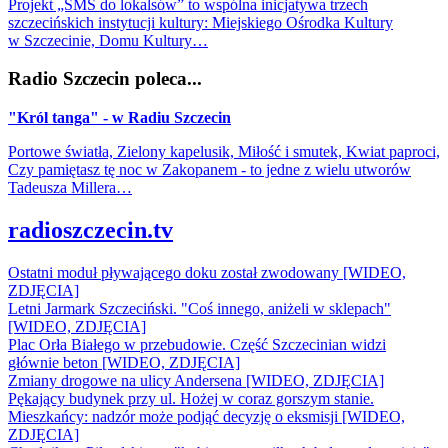
Projekt „SMS do lokalsów” to wspólna inicjatywa trzech
szczecińskich instytucji kultury: Miejskiego Ośrodka Kultury
w Szczecinie, Domu Kultury…
Radio Szczecin poleca...
"Król tanga" - w Radiu Szczecin
Portowe światła, Zielony kapelusik, Miłość i smutek, Kwiat paproci,
Czy pamiętasz tę noc w Zakopanem - to jedne z wielu utworów
Tadeusza Millera…
radioszczecin.tv
Ostatni moduł pływającego doku został zwodowany [WIDEO,
ZDJĘCIA]
Letni Jarmark Szczeciński. "Coś innego, aniżeli w sklepach"
[WIDEO, ZDJĘCIA]
Plac Orła Białego w przebudowie. Część Szczecinian widzi
głównie beton [WIDEO, ZDJĘCIA]
Zmiany drogowe na ulicy Andersena [WIDEO, ZDJĘCIA]
Pękający budynek przy ul. Hożej w coraz gorszym stanie.
Mieszkańcy: nadzór może podjąć decyzję o eksmisji [WIDEO,
ZDJĘCIA]