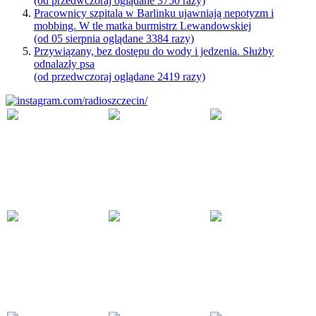
(od przedwczoraj oglądane 3750 razy)
Pracownicy szpitala w Barlinku ujawniają nepotyzm i
mobbing. W tle matka burmistrz Lewandowskiej
(od 05 sierpnia oglądane 3384 razy)
Przywiązany, bez dostępu do wody i jedzenia. Służby
odnalazły psa
(od przedwczoraj oglądane 2419 razy)