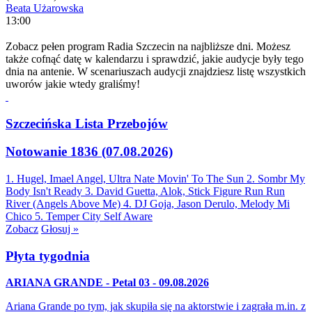
Beata Użarowska
13:00
Zobacz pełen program Radia Szczecin na najbliższe dni. Możesz
także cofnąć datę w kalendarzu i sprawdzić, jakie audycje były tego
dnia na antenie. W scenariuszach audycji znajdziesz listę wszystkich
uworów jakie wtedy graliśmy!
Szczecińska Lista Przebojów
Notowanie 1836 (07.08.2026)
1. Hugel, Imael Angel, Ultra Nate
Movin' To The Sun
2. Sombr
My
Body Isn't Ready
3. David Guetta, Alok, Stick Figure
Run Run
River (Angels Above Me)
4. DJ Goja, Jason Derulo, Melody
Mi
Chico
5. Temper City
Self Aware
Zobacz
Głosuj »
Płyta tygodnia
ARIANA GRANDE - Petal 03 - 09.08.2026
Ariana Grande po tym, jak skupiła się na aktorstwie i zagrała m.in. z