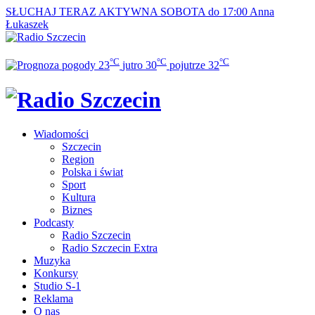
SŁUCHAJ TERAZ
AKTYWNA SOBOTA do 17:00
Anna
Łukaszek
°C
°C
°C
23
jutro
30
pojutrze
32
Wiadomości
Szczecin
Region
Polska i świat
Sport
Kultura
Biznes
Podcasty
Radio Szczecin
Radio Szczecin Extra
Muzyka
Konkursy
Studio S-1
Reklama
O nas