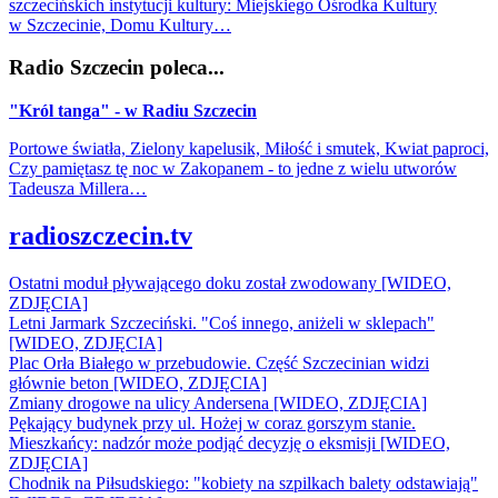
szczecińskich instytucji kultury: Miejskiego Ośrodka Kultury
w Szczecinie, Domu Kultury…
Radio Szczecin poleca...
"Król tanga" - w Radiu Szczecin
Portowe światła, Zielony kapelusik, Miłość i smutek, Kwiat paproci,
Czy pamiętasz tę noc w Zakopanem - to jedne z wielu utworów
Tadeusza Millera…
radioszczecin.tv
Ostatni moduł pływającego doku został zwodowany [WIDEO,
ZDJĘCIA]
Letni Jarmark Szczeciński. "Coś innego, aniżeli w sklepach"
[WIDEO, ZDJĘCIA]
Plac Orła Białego w przebudowie. Część Szczecinian widzi
głównie beton [WIDEO, ZDJĘCIA]
Zmiany drogowe na ulicy Andersena [WIDEO, ZDJĘCIA]
Pękający budynek przy ul. Hożej w coraz gorszym stanie.
Mieszkańcy: nadzór może podjąć decyzję o eksmisji [WIDEO,
ZDJĘCIA]
Chodnik na Piłsudskiego: "kobiety na szpilkach balety odstawiają"