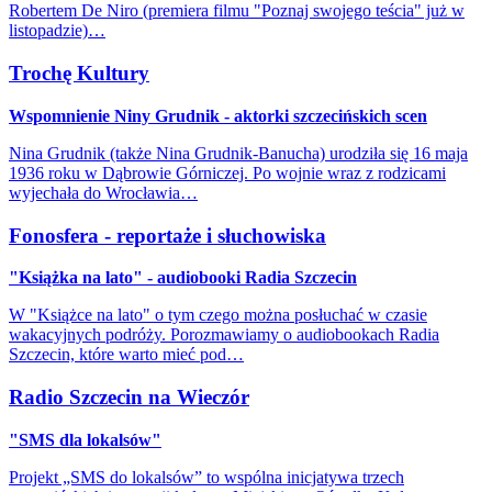
Robertem De Niro (premiera filmu "Poznaj swojego teścia" już w
listopadzie)…
Trochę Kultury
Wspomnienie Niny Grudnik - aktorki szczecińskich scen
Nina Grudnik (także Nina Grudnik-Banucha) urodziła się 16 maja
1936 roku w Dąbrowie Górniczej. Po wojnie wraz z rodzicami
wyjechała do Wrocławia…
Fonosfera - reportaże i słuchowiska
"Książka na lato" - audiobooki Radia Szczecin
W "Książce na lato" o tym czego można posłuchać w czasie
wakacyjnych podróży. Porozmawiamy o audiobookach Radia
Szczecin, które warto mieć pod…
Radio Szczecin na Wieczór
"SMS dla lokalsów"
Projekt „SMS do lokalsów” to wspólna inicjatywa trzech