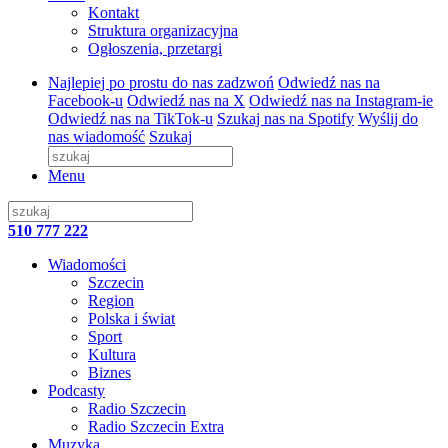
Kontakt
Struktura organizacyjna
Ogłoszenia, przetargi
Najlepiej po prostu do nas zadzwoń
Odwiedź nas na
Facebook-u
Odwiedź nas na X
Odwiedź nas na Instagram-ie
Odwiedź nas na TikTok-u
Szukaj nas na Spotify
Wyślij do
nas wiadomość
Szukaj
Menu
510 777 222
Wiadomości
Szczecin
Region
Polska i świat
Sport
Kultura
Biznes
Podcasty
Radio Szczecin
Radio Szczecin Extra
Muzyka