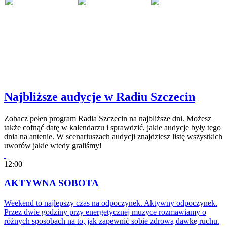
Najbliższe audycje w Radiu Szczecin
Zobacz pełen program Radia Szczecin na najbliższe dni. Możesz
także cofnąć datę w kalendarzu i sprawdzić, jakie audycje były tego
dnia na antenie. W scenariuszach audycji znajdziesz listę wszystkich
uworów jakie wtedy graliśmy!
12:00
AKTYWNA SOBOTA
Weekend to najlepszy czas na odpoczynek. Aktywny odpoczynek.
Przez dwie godziny przy energetycznej muzyce rozmawiamy o
różnych sposobach na to, jak zapewnić sobie zdrową dawkę ruchu.