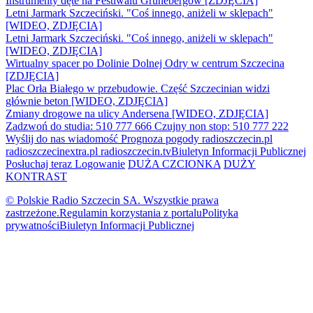
Instrumenty dęte na Festiwalu Grünebergów [ZDJĘCIA]
Letni Jarmark Szczeciński. "Coś innego, aniżeli w sklepach"
[WIDEO, ZDJĘCIA]
Letni Jarmark Szczeciński. "Coś innego, aniżeli w sklepach"
[WIDEO, ZDJĘCIA]
Wirtualny spacer po Dolinie Dolnej Odry w centrum Szczecina
[ZDJĘCIA]
Plac Orła Białego w przebudowie. Część Szczecinian widzi
głównie beton [WIDEO, ZDJĘCIA]
Zmiany drogowe na ulicy Andersena [WIDEO, ZDJĘCIA]
Zadzwoń do studia: 510 777 666
Czujny non stop: 510 777 222
Wyślij do nas wiadomość
Prognoza pogody
radioszczecin.pl
radioszczecinextra.pl
radioszczecin.tv
Biuletyn Informacji Publicznej
Posłuchaj teraz
Logowanie
DUŻA CZCIONKA
DUŻY
KONTRAST
© Polskie Radio Szczecin SA. Wszystkie prawa
zastrzeżone.
Regulamin korzystania z portalu
Polityka
prywatności
Biuletyn Informacji Publicznej