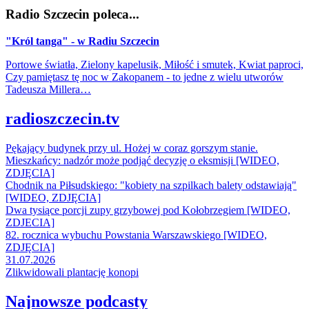
Radio Szczecin poleca...
"Król tanga" - w Radiu Szczecin
Portowe światła, Zielony kapelusik, Miłość i smutek, Kwiat paproci,
Czy pamiętasz tę noc w Zakopanem - to jedne z wielu utworów
Tadeusza Millera…
radioszczecin.tv
Pękający budynek przy ul. Hożej w coraz gorszym stanie.
Mieszkańcy: nadzór może podjąć decyzję o eksmisji [WIDEO,
ZDJĘCIA]
Chodnik na Piłsudskiego: "kobiety na szpilkach balety odstawiają"
[WIDEO, ZDJĘCIA]
Dwa tysiące porcji zupy grzybowej pod Kołobrzegiem [WIDEO,
ZDJECIA]
82. rocznica wybuchu Powstania Warszawskiego [WIDEO,
ZDJĘCIA]
31.07.2026
Zlikwidowali plantację konopi
Najnowsze podcasty