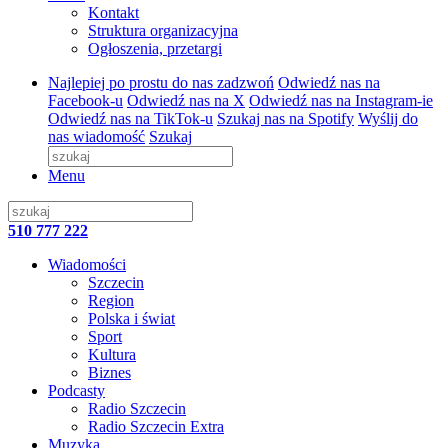
Kontakt
Struktura organizacyjna
Ogłoszenia, przetargi
Najlepiej po prostu do nas zadzwoń
Odwiedź nas na
Facebook-u
Odwiedź nas na X
Odwiedź nas na Instagram-ie
Odwiedź nas na TikTok-u
Szukaj nas na Spotify
Wyślij do
nas wiadomość
Szukaj
Menu
510 777 222
Wiadomości
Szczecin
Region
Polska i świat
Sport
Kultura
Biznes
Podcasty
Radio Szczecin
Radio Szczecin Extra
Muzyka