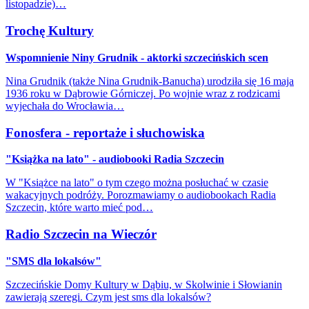
listopadzie)…
Trochę Kultury
Wspomnienie Niny Grudnik - aktorki szczecińskich scen
Nina Grudnik (także Nina Grudnik-Banucha) urodziła się 16 maja
1936 roku w Dąbrowie Górniczej. Po wojnie wraz z rodzicami
wyjechała do Wrocławia…
Fonosfera - reportaże i słuchowiska
"Książka na lato" - audiobooki Radia Szczecin
W "Książce na lato" o tym czego można posłuchać w czasie
wakacyjnych podróży. Porozmawiamy o audiobookach Radia
Szczecin, które warto mieć pod…
Radio Szczecin na Wieczór
"SMS dla lokalsów"
Szczecińskie Domy Kultury w Dąbiu, w Skolwinie i Słowianin
zawierają szeregi. Czym jest sms dla lokalsów?