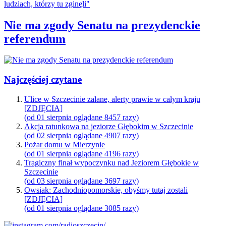
Nie ma zgody Senatu na prezydenckie
referendum
Najczęściej czytane
Ulice w Szczecinie zalane, alerty prawie w całym kraju
[ZDJĘCIA]
(od 01 sierpnia oglądane 8457 razy)
Akcja ratunkowa na jeziorze Głębokim w Szczecinie
(od 02 sierpnia oglądane 4907 razy)
Pożar domu w Mierzynie
(od 01 sierpnia oglądane 4196 razy)
Tragiczny finał wypoczynku nad Jeziorem Głębokie w
Szczecinie
(od 03 sierpnia oglądane 3697 razy)
Owsiak: Zachodniopomorskie, obyśmy tutaj zostali
[ZDJĘCIA]
(od 01 sierpnia oglądane 3085 razy)