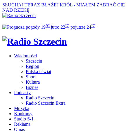
SŁUCHAJ TERAZ
BŁAŻEJ KRÓL - MIAŁEM ZABRAĆ CIĘ
NAD RZEKĘ
°C
°C
°C
19
jutro
22
pojutrze
24
Wiadomości
Szczecin
Region
Polska i świat
Sport
Kultura
Biznes
Podcasty
Radio Szczecin
Radio Szczecin Extra
Muzyka
Konkursy
Studio S-1
Reklama
O nas