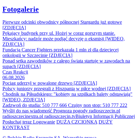
Fotogalerie
Pierwsze odcinki obwodnicy północnej Stargardu już gotowe
[ZDJĘCIA]
Pękający budynek przy ul. Hożej w coraz gorszym stanie.
Mieszkańcy: nadzór może podjąć decyzję o eksmisji [WIDEO,
ZDJĘCIA]
Fundacja Cancer Fighters przekazała 1 mln zł dla dziecięcej
onkologii w Szczecinie [ZDJĘCIA]
Ponad setka zawodników z całego świata startuje w zawodach na
supach [ZDJĘCIA]
Czas Reakcji
06.08.2026
Pociąg uderzył w powalone drzewo [ZDJĘCIA]
Polscy juniorzy przegrali z Hiszpanią w piłce wodnej [ZDJĘCIA]
Chodnik na Piłsudskiego: "kobiety na szpilkach balety odstawiają"
[WIDEO, ZDJĘCIA]
Zadzwoń do studia: 510 777 666
Czujny non stop: 510 777 222
Wyślij do nas wiadomość
Prognoza pogody
radioszczecin.pl
radioszczecinextra.pl
radioszczecin.tv
Biuletyn Informacji Publicznej
Posłuchaj teraz
Logowanie
DUŻA CZCIONKA
DUŻY
KONTRAST
© Polskie Radio Szczecin SA. Wszystkie prawa