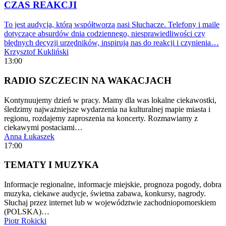
CZAS REAKCJI
To jest audycja, którą współtworzą nasi Słuchacze. Telefony i maile
dotyczące absurdów dnia codziennego, niesprawiedliwości czy
błędnych decyzji urzędników, inspirują nas do reakcji i czynienia…
Krzysztof Kukliński
13:00
RADIO SZCZECIN NA WAKACJACH
Kontynuujemy dzień w pracy. Mamy dla was lokalne ciekawostki,
śledzimy najważniejsze wydarzenia na kulturalnej mapie miasta i
regionu, rozdajemy zaproszenia na koncerty. Rozmawiamy z
ciekawymi postaciami…
Anna Łukaszek
17:00
TEMATY I MUZYKA
Informacje regionalne, informacje miejskie, prognoza pogody, dobra
muzyka, ciekawe audycje, świetna zabawa, konkursy, nagrody.
Słuchaj przez internet lub w województwie zachodniopomorskiem
(POLSKA)…
Piotr Rokicki