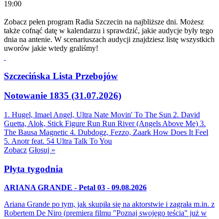
19:00
Zobacz pełen program Radia Szczecin na najbliższe dni. Możesz
także cofnąć datę w kalendarzu i sprawdzić, jakie audycje były tego
dnia na antenie. W scenariuszach audycji znajdziesz listę wszystkich
uworów jakie wtedy graliśmy!
Szczecińska Lista Przebojów
Notowanie 1835 (31.07.2026)
1. Hugel, Imael Angel, Ultra Nate
Movin' To The Sun
2. David
Guetta, Alok, Stick Figure
Run Run River (Angels Above Me)
3.
The Bausa
Magnetic
4. Dubdogz, Fezzo, Zaark
How Does It Feel
5. Anotr feat. 54 Ultra
Talk To You
Zobacz
Głosuj »
Płyta tygodnia
ARIANA GRANDE - Petal 03 - 09.08.2026
Ariana Grande po tym, jak skupiła się na aktorstwie i zagrała m.in. z
Robertem De Niro (premiera filmu "Poznaj swojego teścia" już w