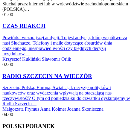
Słuchaj przez internet lub w województwie zachodniopomorskiem
(POLSKA)…
01:00
CZAS REAKCJI
Powtórka wczorajszej audycji. To jest audycja, którą współtworzą
nasi Słuchacze. Telefony i maile dotyczące absurdów dnia
codziennego, niesprawiedliwości czy błędnych decyzji
urzędników…
Krzysztof Kukliński
Sławomir Orlik
02:00
RADIO SZCZECIN NA WIECZÓR
Szczecin, Polska, Europa, Świat - jak decyzje polityków i
naukowców oraz wydarzenia wpływają na otaczającą nas
rzeczywistość? O tym od poniedziałku do czwartku dyskutujemy w
Radiu Szczecin…
Małgorzata Frymus
Anna Kolmer
Joanna Skonieczna
04:00
POLSKI PORANEK