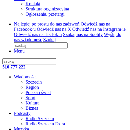
Kontakt
Struktura organizacyjna
Ogłoszenia, przetargi
Najlepiej po prostu do nas zadzwoń
Odwiedź nas na
Facebook-u
Odwiedź nas na X
Odwiedź nas na Instagram-ie
Odwiedź nas na TikTok-u
Szukaj nas na Spotify
Wyślij do
nas wiadomość
Szukaj
Menu
510 777 222
Wiadomości
Szczecin
Region
Polska i świat
Sport
Kultura
Biznes
Podcasty
Radio Szczecin
Radio Szczecin Extra
Muzyka