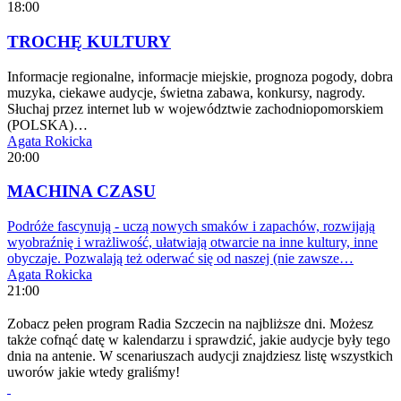
18:00
TROCHĘ KULTURY
Informacje regionalne, informacje miejskie, prognoza pogody, dobra
muzyka, ciekawe audycje, świetna zabawa, konkursy, nagrody.
Słuchaj przez internet lub w województwie zachodniopomorskiem
(POLSKA)…
Agata Rokicka
20:00
MACHINA CZASU
Podróże fascynują - uczą nowych smaków i zapachów, rozwijają
wyobraźnię i wrażliwość, ułatwiają otwarcie na inne kultury, inne
obyczaje. Pozwalają też oderwać się od naszej (nie zawsze…
Agata Rokicka
21:00
Zobacz pełen program Radia Szczecin na najbliższe dni. Możesz
także cofnąć datę w kalendarzu i sprawdzić, jakie audycje były tego
dnia na antenie. W scenariuszach audycji znajdziesz listę wszystkich
uworów jakie wtedy graliśmy!