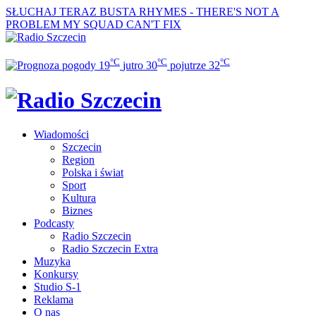
SŁUCHAJ TERAZ
BUSTA RHYMES - THERE'S NOT A
PROBLEM MY SQUAD CAN'T FIX
°C
°C
°C
19
jutro
30
pojutrze
32
Wiadomości
Szczecin
Region
Polska i świat
Sport
Kultura
Biznes
Podcasty
Radio Szczecin
Radio Szczecin Extra
Muzyka
Konkursy
Studio S-1
Reklama
O nas