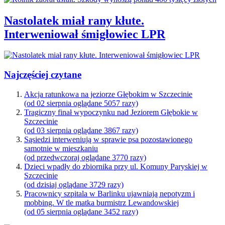
Nastolatek miał rany kłute.
Interweniował śmigłowiec LPR
Najczęściej czytane
Akcja ratunkowa na jeziorze Głębokim w Szczecinie
(od 02 sierpnia oglądane 5057 razy)
Tragiczny finał wypoczynku nad Jeziorem Głębokie w
Szczecinie
(od 03 sierpnia oglądane 3867 razy)
Sąsiedzi interweniują w sprawie psa pozostawionego
samotnie w mieszkaniu
(od przedwczoraj oglądane 3770 razy)
Dzieci wpadły do zbiornika przy ul. Komuny Paryskiej w
Szczecinie
(od dzisiaj oglądane 3729 razy)
Pracownicy szpitala w Barlinku ujawniają nepotyzm i
mobbing. W tle matka burmistrz Lewandowskiej
(od 05 sierpnia oglądane 3452 razy)