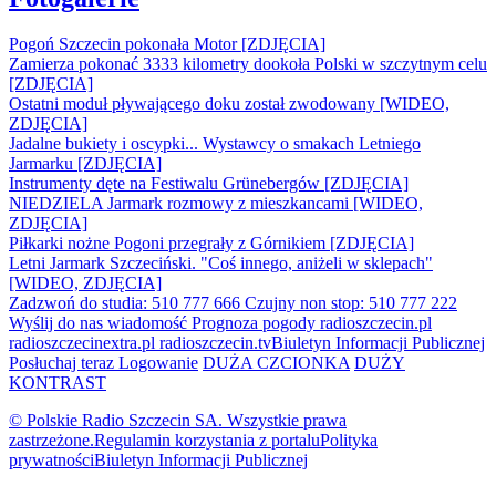
Pogoń Szczecin pokonała Motor [ZDJĘCIA]
Zamierza pokonać 3333 kilometry dookoła Polski w szczytnym celu
[ZDJĘCIA]
Ostatni moduł pływającego doku został zwodowany [WIDEO,
ZDJĘCIA]
Jadalne bukiety i oscypki... Wystawcy o smakach Letniego
Jarmarku [ZDJĘCIA]
Instrumenty dęte na Festiwalu Grünebergów [ZDJĘCIA]
NIEDZIELA Jarmark rozmowy z mieszkancami [WIDEO,
ZDJĘCIA]
Piłkarki nożne Pogoni przegrały z Górnikiem [ZDJĘCIA]
Letni Jarmark Szczeciński. "Coś innego, aniżeli w sklepach"
[WIDEO, ZDJĘCIA]
Zadzwoń do studia: 510 777 666
Czujny non stop: 510 777 222
Wyślij do nas wiadomość
Prognoza pogody
radioszczecin.pl
radioszczecinextra.pl
radioszczecin.tv
Biuletyn Informacji Publicznej
Posłuchaj teraz
Logowanie
DUŻA CZCIONKA
DUŻY
KONTRAST
© Polskie Radio Szczecin SA. Wszystkie prawa
zastrzeżone.
Regulamin korzystania z portalu
Polityka
prywatności
Biuletyn Informacji Publicznej