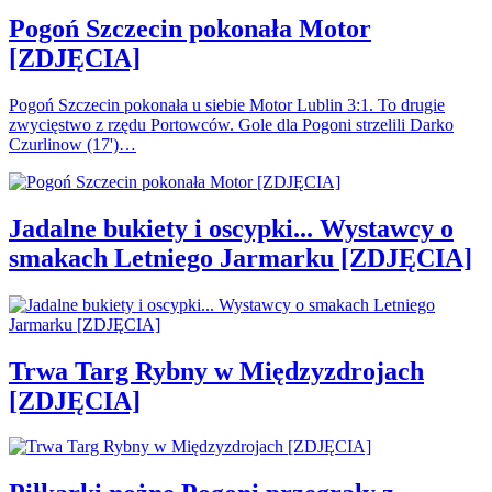
Pogoń Szczecin pokonała Motor
[ZDJĘCIA]
Pogoń Szczecin pokonała u siebie Motor Lublin 3:1. To drugie
zwycięstwo z rzędu Portowców. Gole dla Pogoni strzelili Darko
Czurlinow (17')…
Jadalne bukiety i oscypki... Wystawcy o
smakach Letniego Jarmarku [ZDJĘCIA]
Trwa Targ Rybny w Międzyzdrojach
[ZDJĘCIA]