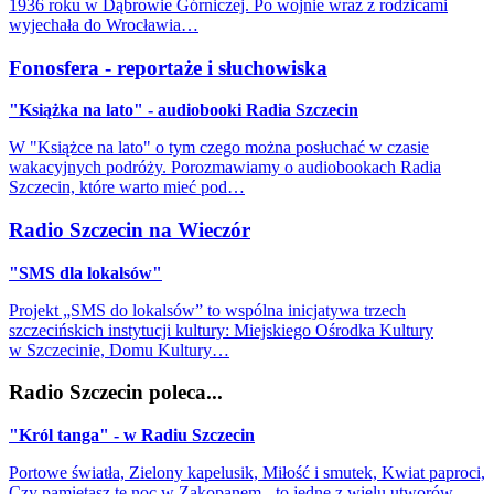
1936 roku w Dąbrowie Górniczej. Po wojnie wraz z rodzicami
wyjechała do Wrocławia…
Fonosfera - reportaże i słuchowiska
"Książka na lato" - audiobooki Radia Szczecin
W "Książce na lato" o tym czego można posłuchać w czasie
wakacyjnych podróży. Porozmawiamy o audiobookach Radia
Szczecin, które warto mieć pod…
Radio Szczecin na Wieczór
"SMS dla lokalsów"
Projekt „SMS do lokalsów” to wspólna inicjatywa trzech
szczecińskich instytucji kultury: Miejskiego Ośrodka Kultury
w Szczecinie, Domu Kultury…
Radio Szczecin poleca...
"Król tanga" - w Radiu Szczecin
Portowe światła, Zielony kapelusik, Miłość i smutek, Kwiat paproci,
Czy pamiętasz tę noc w Zakopanem - to jedne z wielu utworów