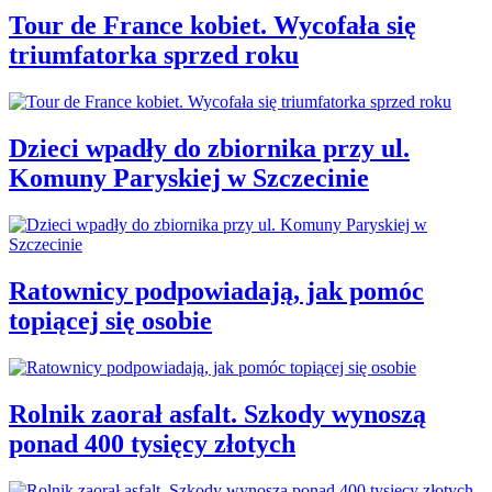
Tour de France kobiet. Wycofała się
triumfatorka sprzed roku
Dzieci wpadły do zbiornika przy ul.
Komuny Paryskiej w Szczecinie
Ratownicy podpowiadają, jak pomóc
topiącej się osobie
Rolnik zaorał asfalt. Szkody wynoszą
ponad 400 tysięcy złotych