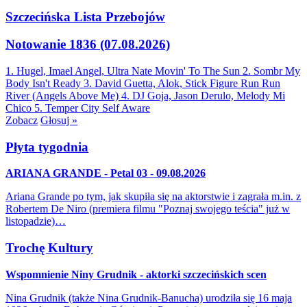
Szczecińska Lista Przebojów
Notowanie 1836 (07.08.2026)
1. Hugel, Imael Angel, Ultra Nate
Movin' To The Sun
2. Sombr
My
Body Isn't Ready
3. David Guetta, Alok, Stick Figure
Run Run
River (Angels Above Me)
4. DJ Goja, Jason Derulo, Melody
Mi
Chico
5. Temper City
Self Aware
Zobacz
Głosuj »
Płyta tygodnia
ARIANA GRANDE - Petal 03 - 09.08.2026
Ariana Grande po tym, jak skupiła się na aktorstwie i zagrała m.in. z
Robertem De Niro (premiera filmu "Poznaj swojego teścia" już w
listopadzie)…
Trochę Kultury
Wspomnienie Niny Grudnik - aktorki szczecińskich scen
Nina Grudnik (także Nina Grudnik-Banucha) urodziła się 16 maja