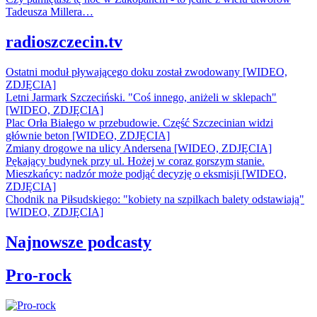
Tadeusza Millera…
radioszczecin.tv
Ostatni moduł pływającego doku został zwodowany [WIDEO,
ZDJĘCIA]
Letni Jarmark Szczeciński. "Coś innego, aniżeli w sklepach"
[WIDEO, ZDJĘCIA]
Plac Orła Białego w przebudowie. Część Szczecinian widzi
głównie beton [WIDEO, ZDJĘCIA]
Zmiany drogowe na ulicy Andersena [WIDEO, ZDJĘCIA]
Pękający budynek przy ul. Hożej w coraz gorszym stanie.
Mieszkańcy: nadzór może podjąć decyzję o eksmisji [WIDEO,
ZDJĘCIA]
Chodnik na Piłsudskiego: "kobiety na szpilkach balety odstawiają"
[WIDEO, ZDJĘCIA]
Najnowsze podcasty
Pro-rock