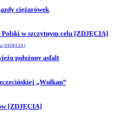
 jazdy ciężarówek
 Polski w szczytnym celu [ZDJĘCIA]
wieżo położony asfalt
 Szczecińskiej „Wulkan”
gów [ZDJĘCIA]