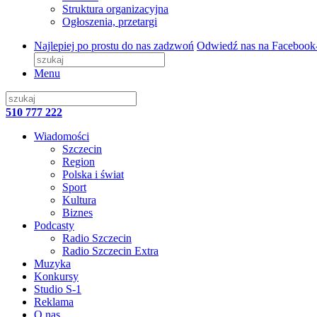
Struktura organizacyjna
Ogłoszenia, przetargi
Najlepiej po prostu do nas zadzwoń
Odwiedź nas na Facebook
Menu
510 777 222
Wiadomości
Szczecin
Region
Polska i świat
Sport
Kultura
Biznes
Podcasty
Radio Szczecin
Radio Szczecin Extra
Muzyka
Konkursy
Studio S-1
Reklama
O nas