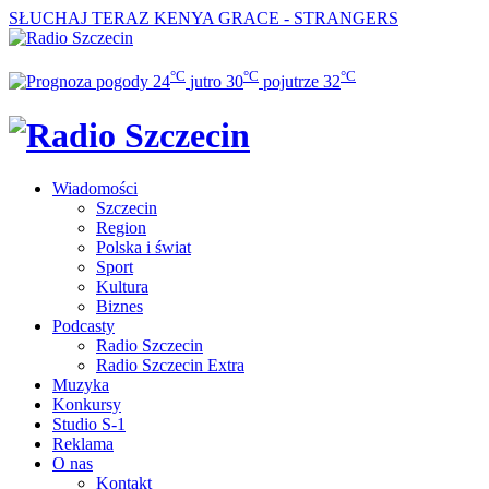
SŁUCHAJ TERAZ
KENYA GRACE - STRANGERS
°C
°C
°C
24
jutro
30
pojutrze
32
Wiadomości
Szczecin
Region
Polska i świat
Sport
Kultura
Biznes
Podcasty
Radio Szczecin
Radio Szczecin Extra
Muzyka
Konkursy
Studio S-1
Reklama
O nas
Kontakt