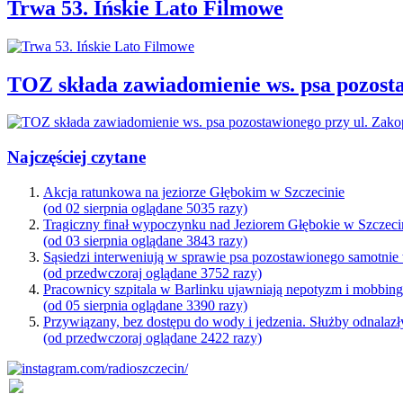
Trwa 53. Ińskie Lato Filmowe
TOZ składa zawiadomienie ws. psa pozosta
Najczęściej czytane
Akcja ratunkowa na jeziorze Głębokim w Szczecinie
(od 02 sierpnia oglądane 5035 razy)
Tragiczny finał wypoczynku nad Jeziorem Głębokie w Szczeci
(od 03 sierpnia oglądane 3843 razy)
Sąsiedzi interweniują w sprawie psa pozostawionego samotnie
(od przedwczoraj oglądane 3752 razy)
Pracownicy szpitala w Barlinku ujawniają nepotyzm i mobbin
(od 05 sierpnia oglądane 3390 razy)
Przywiązany, bez dostępu do wody i jedzenia. Służby odnalazł
(od przedwczoraj oglądane 2422 razy)