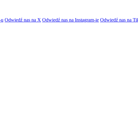
-u
Odwiedź nas na X
Odwiedź nas na Instagram-ie
Odwiedź nas na Ti