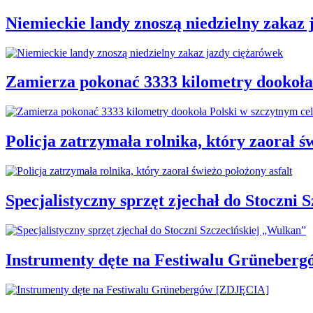
Niemieckie landy znoszą niedzielny zakaz
Zamierza pokonać 3333 kilometry dookoła
Policja zatrzymała rolnika, który zaorał ś
Specjalistyczny sprzęt zjechał do Stoczni
Instrumenty dęte na Festiwalu Grüneber