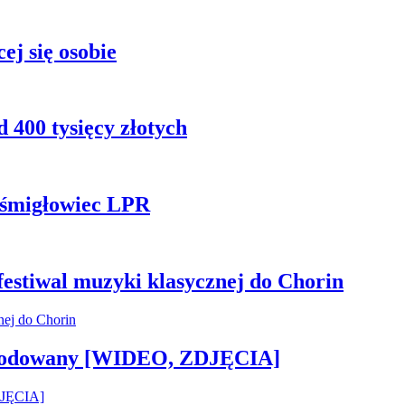
ej się osobie
 400 tysięcy złotych
ł śmigłowiec LPR
 festiwal muzyki klasycznej do Chorin
 zwodowany [WIDEO, ZDJĘCIA]