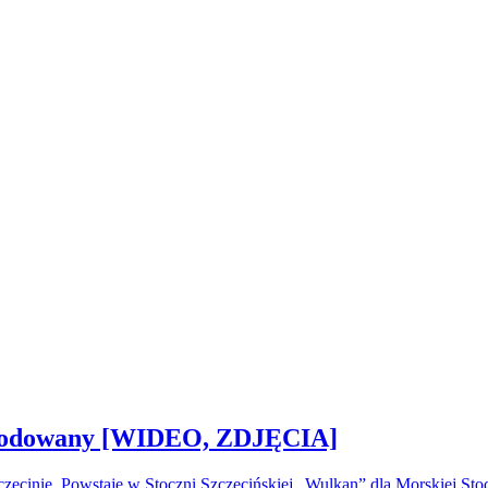
 zwodowany [WIDEO, ZDJĘCIA]
ecinie. Powstaje w Stoczni Szczecińskiej „Wulkan” dla Morskiej S