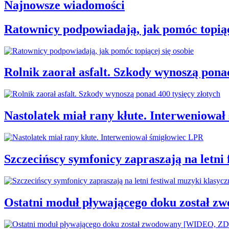
Najnowsze wiadomości
Ratownicy podpowiadają, jak pomóc topiąc
Rolnik zaorał asfalt. Szkody wynoszą ponad
Nastolatek miał rany kłute. Interweniowa
Szczecińscy symfonicy zapraszają na letni
Ostatni moduł pływającego doku został