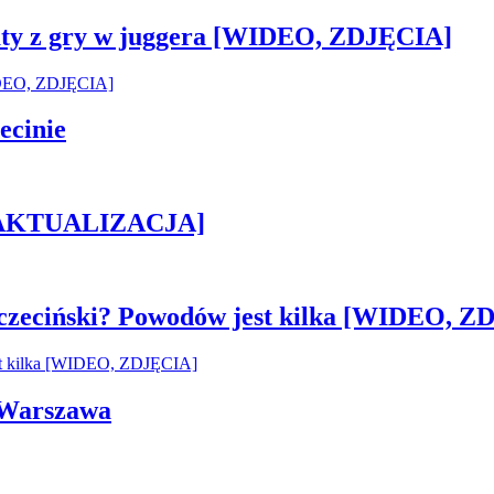
sztaty z gry w juggera [WIDEO, ZDJĘCIA]
ecinie
h [AKTUALIZACJA]
czeciński? Powodów jest kilka [WIDEO, Z
i Warszawa