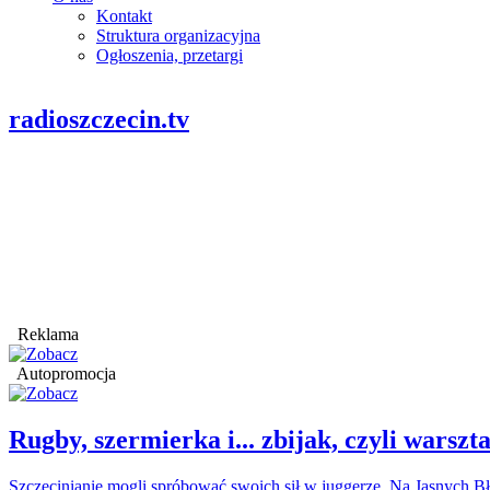
Kontakt
Struktura organizacyjna
Ogłoszenia, przetargi
radioszczecin.tv
Reklama
Autopromocja
Rugby, szermierka i... zbijak, czyli war
Szczecinianie mogli spróbować swoich sił w juggerze. Na Jasnych Bł