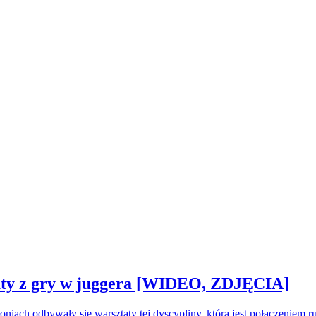
sztaty z gry w juggera [WIDEO, ZDJĘCIA]
oniach odbywały się warsztaty tej dyscypliny, która jest połączeniem