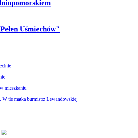
odniopomorskiem
r Pełen Uśmiechów"
ecinie
nie
 w mieszkaniu
g. W tle matka burmistrz Lewandowskiej