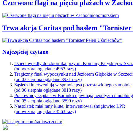
Czerwone flagi na pięciu plażach w Zach
Trwa akcja Caritas pod hasłem "Torniste
Najczęściej czytane
Dzieci wpadły do zbiornika przy ul. Komuny Paryskiej w Szcz
(od wczoraj oglądane 4953 razy)
Tragiczny finał wypoczynku nad Jeziorem Głębokie w Szczeci
(od 03 sierpnia oglądane 3931 razy)
Sąsiedzi interweniują w sprawie psa pozostawionego samotnie
(od 06 sierpnia oglądane 3818 razy)
Pracownicy szpitala w Barlinku ujawniają nepotyzm i mobbin
(od 05 sierpnia oglądane 3599 razy)
Nastolatek miał rany kłute. Interweniował śmigłowiec LPR
(od wczoraj oglądane 3563 razy)