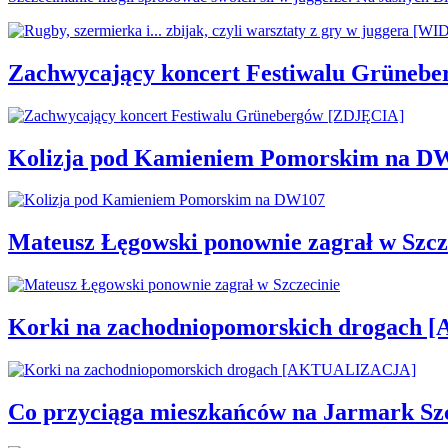
Zachwycający koncert Festiwalu Grüneb
Kolizja pod Kamieniem Pomorskim na D
Mateusz Łęgowski ponownie zagrał w Szcz
Korki na zachodniopomorskich drogac
Co przyciąga mieszkańców na Jarmark Sz