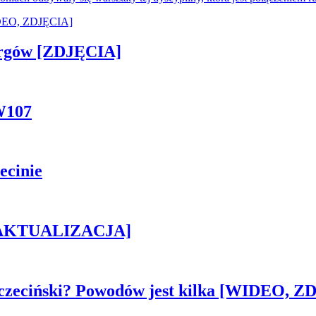
ergów [ZDJĘCIA]
W107
ecinie
h [AKTUALIZACJA]
czeciński? Powodów jest kilka [WIDEO, Z