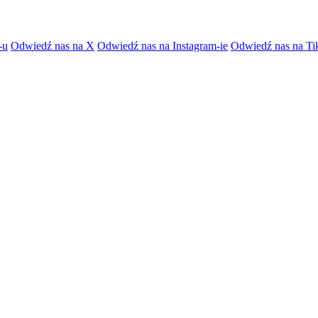
-u
Odwiedź nas na X
Odwiedź nas na Instagram-ie
Odwiedź nas na Ti