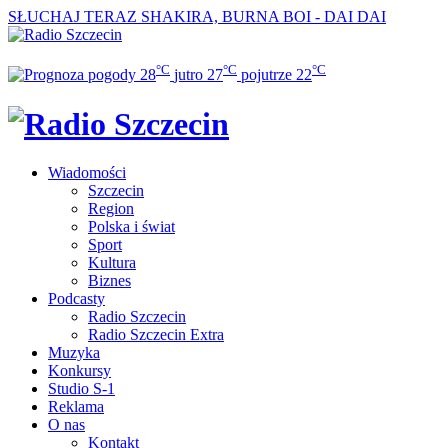
SŁUCHAJ TERAZ
SHAKIRA, BURNA BOI - DAI DAI
°C
°C
°C
28
jutro
27
pojutrze
22
Wiadomości
Szczecin
Region
Polska i świat
Sport
Kultura
Biznes
Podcasty
Radio Szczecin
Radio Szczecin Extra
Muzyka
Konkursy
Studio S-1
Reklama
O nas
Kontakt