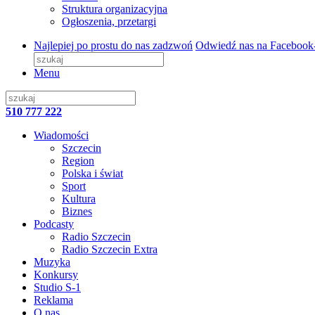
Struktura organizacyjna
Ogłoszenia, przetargi
Najlepiej po prostu do nas zadzwoń
Odwiedź nas na Facebook
Menu
510 777 222
Wiadomości
Szczecin
Region
Polska i świat
Sport
Kultura
Biznes
Podcasty
Radio Szczecin
Radio Szczecin Extra
Muzyka
Konkursy
Studio S-1
Reklama
O nas