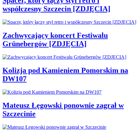
Spacer, który łączy styl retro i
współczesny Szczecin [ZDJĘCIA]
Zachwycający koncert Festiwalu
Grünebergów [ZDJĘCIA]
Kolizja pod Kamieniem Pomorskim na
DW107
Mateusz Łęgowski ponownie zagrał w
Szczecinie