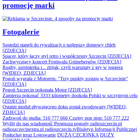
promocję marki
Fotogalerie
Sąsiedzi stanęli do rywalizacji o najlepszy domowy chleb
[ZDJĘCIA]
Spacer, który łączy styl retro i współczesny Szczecin [ZDJĘCIA]
Zachwycający koncert Festiwalu Grünebergów [ZDJĘCIA]
Rugby, szermierka i... zbijak, czyli warsztaty z gry w juggera
[WIDEO, ZDJĘCIA]
Pogoń wygrała z Motorem. "Trzy punkty zostają w Szczecinie"
[ZDJĘCIA]
Pogoń Szczecin pokonała Motor [ZDJĘCIA]
Zamierza pokonać 3333 kilometry dookoła Polski w szczytnym celu
[ZDJĘCIA]
Ostatni moduł pływającego doku został zwodowany [WIDEO,
ZDJĘCIA]
Zadzwoń do studia: 510 777 666
Czujny non stop: 510 777 222
Wyślij do nas wiadomość
Prognoza pogody
radioszczecin.pl
radioszczecinextra.pl
radioszczecin.tv
Biuletyn Informacji Publicznej
Posłuchaj teraz
Logowanie
DUŻA CZCIONKA
DUŻY