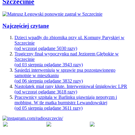
Szczecinie
Najczęściej czytane
Dzieci wpadły do zbiornika przy ul. Komuny Paryskiej w
Szczecinie
(od wczoraj oglądane 5030 razy)
Tragiczny finał wypoczynku nad Jeziorem Głębokie w
Szczecinie
(od 03 sierpnia oglądane 3943 razy)
Sąsiedzi interweniują w sprawie psa pozostawionego
samotnie w mieszkaniu
(od 06 sierpnia oglądane 3832 razy)
Nastolatek miał rany kłute. Interweniował śmigłowiec LPR
(od wczoraj oglądane 3618 razy)
Pracownicy szpitala w Barlinku ujawniają nepotyzm i
mobbing. W tle matka burmistrz Lewandowskiej
(od 05 sierpnia oglądane 3611 razy)