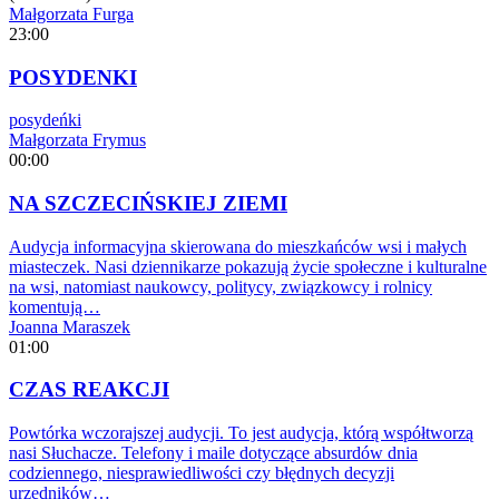
Małgorzata Furga
23:00
POSYDENKI
posydeńki
Małgorzata Frymus
00:00
NA SZCZECIŃSKIEJ ZIEMI
Audycja informacyjna skierowana do mieszkańców wsi i małych
miasteczek. Nasi dziennikarze pokazują życie społeczne i kulturalne
na wsi, natomiast naukowcy, politycy, związkowcy i rolnicy
komentują…
Joanna Maraszek
01:00
CZAS REAKCJI
Powtórka wczorajszej audycji. To jest audycja, którą współtworzą
nasi Słuchacze. Telefony i maile dotyczące absurdów dnia
codziennego, niesprawiedliwości czy błędnych decyzji
urzędników…