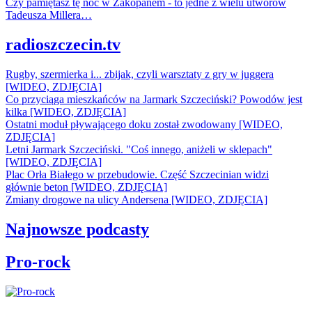
Czy pamiętasz tę noc w Zakopanem - to jedne z wielu utworów
Tadeusza Millera…
radioszczecin.tv
Rugby, szermierka i... zbijak, czyli warsztaty z gry w juggera
[WIDEO, ZDJĘCIA]
Co przyciąga mieszkańców na Jarmark Szczeciński? Powodów jest
kilka [WIDEO, ZDJĘCIA]
Ostatni moduł pływającego doku został zwodowany [WIDEO,
ZDJĘCIA]
Letni Jarmark Szczeciński. "Coś innego, aniżeli w sklepach"
[WIDEO, ZDJĘCIA]
Plac Orła Białego w przebudowie. Część Szczecinian widzi
głównie beton [WIDEO, ZDJĘCIA]
Zmiany drogowe na ulicy Andersena [WIDEO, ZDJĘCIA]
Najnowsze podcasty
Pro-rock