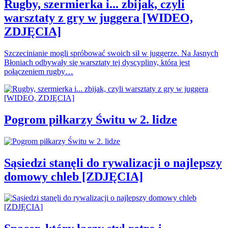
Rugby, szermierka i... zbijak, czyli
warsztaty z gry w juggera [WIDEO,
ZDJĘCIA]
Szczecinianie mogli spróbować swoich sił w juggerze. Na Jasnych
Błoniach odbywały się warsztaty tej dyscypliny, która jest
połączeniem rugby…
Pogrom piłkarzy Świtu w 2. lidze
Sąsiedzi stanęli do rywalizacji o najlepszy
domowy chleb [ZDJĘCIA]