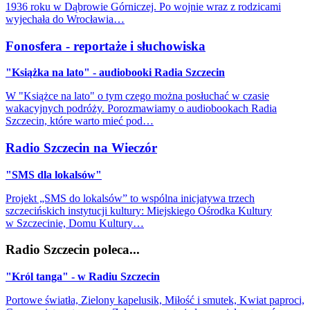
1936 roku w Dąbrowie Górniczej. Po wojnie wraz z rodzicami
wyjechała do Wrocławia…
Fonosfera - reportaże i słuchowiska
"Książka na lato" - audiobooki Radia Szczecin
W "Książce na lato" o tym czego można posłuchać w czasie
wakacyjnych podróży. Porozmawiamy o audiobookach Radia
Szczecin, które warto mieć pod…
Radio Szczecin na Wieczór
"SMS dla lokalsów"
Projekt „SMS do lokalsów” to wspólna inicjatywa trzech
szczecińskich instytucji kultury: Miejskiego Ośrodka Kultury
w Szczecinie, Domu Kultury…
Radio Szczecin poleca...
"Król tanga" - w Radiu Szczecin
Portowe światła, Zielony kapelusik, Miłość i smutek, Kwiat paproci,