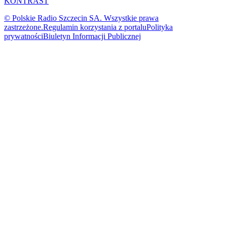
KONTRAST
© Polskie Radio Szczecin SA. Wszystkie prawa
zastrzeżone.
Regulamin korzystania z portalu
Polityka
prywatności
Biuletyn Informacji Publicznej