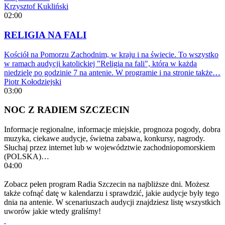
Krzysztof Kukliński
02:00
RELIGIA NA FALI
Kościół na Pomorzu Zachodnim, w kraju i na świecie. To wszystko
w ramach audycji katolickiej "Religia na fali", która w każdą
niedzielę po godzinie 7 na antenie. W programie i na stronie także…
Piotr Kołodziejski
03:00
NOC Z RADIEM SZCZECIN
Informacje regionalne, informacje miejskie, prognoza pogody, dobra
muzyka, ciekawe audycje, świetna zabawa, konkursy, nagrody.
Słuchaj przez internet lub w województwie zachodniopomorskiem
(POLSKA)…
04:00
Zobacz pełen program Radia Szczecin na najbliższe dni. Możesz
także cofnąć datę w kalendarzu i sprawdzić, jakie audycje były tego
dnia na antenie. W scenariuszach audycji znajdziesz listę wszystkich
uworów jakie wtedy graliśmy!