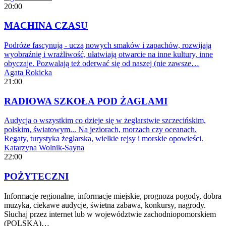
20:00
MACHINA CZASU
Podróże fascynują - uczą nowych smaków i zapachów, rozwijają
wyobraźnię i wrażliwość, ułatwiają otwarcie na inne kultury, inne
obyczaje. Pozwalają też oderwać się od naszej (nie zawsze…
Agata Rokicka
21:00
RADIOWA SZKOŁA POD ŻAGLAMI
Audycja o wszystkim co dzieje się w żeglarstwie szczecińskim,
polskim, światowym... Na jeziorach, morzach czy oceanach.
Regaty, turystyka żeglarska, wielkie rejsy i morskie opowieści.
Katarzyna Wolnik-Sayna
22:00
POŻYTECZNI
Informacje regionalne, informacje miejskie, prognoza pogody, dobra
muzyka, ciekawe audycje, świetna zabawa, konkursy, nagrody.
Słuchaj przez internet lub w województwie zachodniopomorskiem
(POLSKA)…