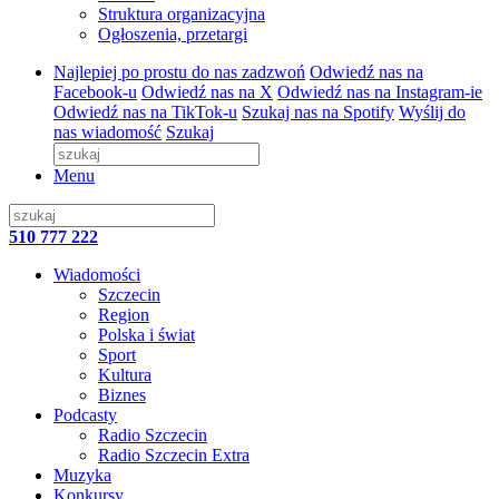
Struktura organizacyjna
Ogłoszenia, przetargi
Najlepiej po prostu do nas zadzwoń
Odwiedź nas na
Facebook-u
Odwiedź nas na X
Odwiedź nas na Instagram-ie
Odwiedź nas na TikTok-u
Szukaj nas na Spotify
Wyślij do
nas wiadomość
Szukaj
Menu
510 777 222
Wiadomości
Szczecin
Region
Polska i świat
Sport
Kultura
Biznes
Podcasty
Radio Szczecin
Radio Szczecin Extra
Muzyka
Konkursy