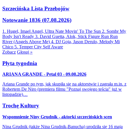
Szczecińska Lista Przebojów
Notowanie 1836 (07.08.2026)
1. Hugel, Imael Angel, Ultra Nate
Movin' To The Sun
2. Sombr
My
Body Isn't Ready
3. David Guetta, Alok, Stick Figure
Run Run
River (Angels Above Me)
4. DJ Goja, Jason Derulo, Melody
Mi
Chico
5. Temper City
Self Aware
Zobacz
Głosuj »
Płyta tygodnia
ARIANA GRANDE - Petal 03 - 09.08.2026
Ariana Grande po tym, jak skupiła się na aktorstwie i zagrała m.in. z
Robertem De Niro (premiera filmu "Poznaj swojego teścia" już w
listopadzie)…
Trochę Kultury
Wspomnienie Niny Grudnik - aktorki szczecińskich scen
Nina Grudnik (także Nina Grudnik-Banucha) urodziła się 16 maja