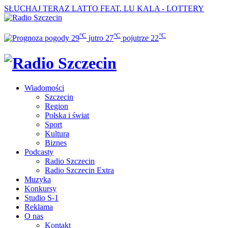
SŁUCHAJ TERAZ
LATTO FEAT. LU KALA - LOTTERY
°C
°C
°C
29
jutro
27
pojutrze
22
Wiadomości
Szczecin
Region
Polska i świat
Sport
Kultura
Biznes
Podcasty
Radio Szczecin
Radio Szczecin Extra
Muzyka
Konkursy
Studio S-1
Reklama
O nas
Kontakt