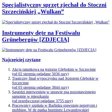
Specjalistyczny sprzęt zjechał do Stoczni
Szczecińskiej „Wulkan”
Instrumenty dęte na Festiwalu
Grünebergów [ZDJĘCIA]
Najczęściej czytane
Akcja ratunkowa na jeziorze Głębokim w Szczecinie
(od 02 sierpnia oglądane 5036 razy)
Tragiczny finał wypoczynku nad Jeziorem Głębokie w
Szczecinie
(od 03 sierpnia oglądane 3844 razy)
Sąsiedzi interweniują w sprawie psa pozostawionego
samotnie w mieszkaniu
(od przedwczoraj oglądane 3755 razy)
Pracownicy szpitala w Barlinku ujawniają nepotyzm i
mobbing. W tle matka burmistrz Lewandowskiej