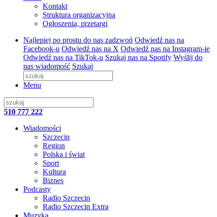
Kontakt
Struktura organizacyjna
Ogłoszenia, przetargi
Najlepiej po prostu do nas zadzwoń
Odwiedź nas na
Facebook-u
Odwiedź nas na X
Odwiedź nas na Instagram-ie
Odwiedź nas na TikTok-u
Szukaj nas na Spotify
Wyślij do
nas wiadomość
Szukaj
Menu
510 777 222
Wiadomości
Szczecin
Region
Polska i świat
Sport
Kultura
Biznes
Podcasty
Radio Szczecin
Radio Szczecin Extra
Muzyka