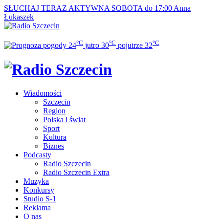
SŁUCHAJ TERAZ
AKTYWNA SOBOTA do 17:00
Anna
Łukaszek
°C
°C
°C
24
jutro
30
pojutrze
32
Wiadomości
Szczecin
Region
Polska i świat
Sport
Kultura
Biznes
Podcasty
Radio Szczecin
Radio Szczecin Extra
Muzyka
Konkursy
Studio S-1
Reklama
O nas