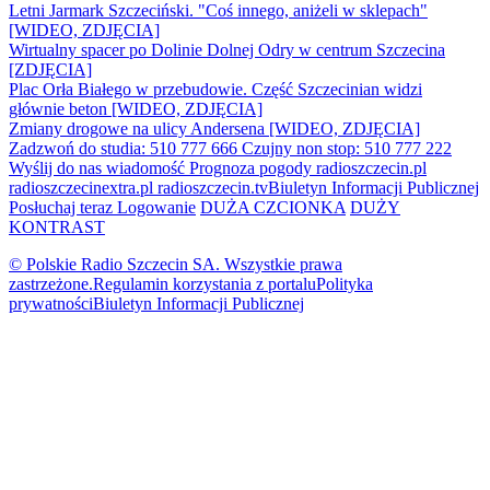
Letni Jarmark Szczeciński. "Coś innego, aniżeli w sklepach"
[WIDEO, ZDJĘCIA]
Wirtualny spacer po Dolinie Dolnej Odry w centrum Szczecina
[ZDJĘCIA]
Plac Orła Białego w przebudowie. Część Szczecinian widzi
głównie beton [WIDEO, ZDJĘCIA]
Zmiany drogowe na ulicy Andersena [WIDEO, ZDJĘCIA]
Zadzwoń do studia: 510 777 666
Czujny non stop: 510 777 222
Wyślij do nas wiadomość
Prognoza pogody
radioszczecin.pl
radioszczecinextra.pl
radioszczecin.tv
Biuletyn Informacji Publicznej
Posłuchaj teraz
Logowanie
DUŻA CZCIONKA
DUŻY
KONTRAST
© Polskie Radio Szczecin SA. Wszystkie prawa
zastrzeżone.
Regulamin korzystania z portalu
Polityka
prywatności
Biuletyn Informacji Publicznej