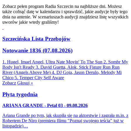
Zobacz pełen program Radia Szczecin na najbliższe dni. Możesz
także cofnąć datę w kalendarzu i sprawdzić, jakie audycje były tego
dnia na antenie. W scenariuszach audycji znajdziesz listę wszystkich
uworów jakie wtedy graliśmy!
Szczecińska Lista Przebojów
Notowanie 1836 (07.08.2026)
1. Hugel, Imael Angel, Ultra Nate
Movin' To The Sun
2. Sombr
My
Body Isn't Ready
3. David Guetta, Alok, Stick Figure
Run Run
River (Angels Above Me)
4. DJ Goja, Jason Derulo, Melody
Mi
Chico
5. Temper City
Self Aware
Zobacz
Głosuj »
Płyta tygodnia
ARIANA GRANDE - Petal 03 - 09.08.2026
Ariana Grande po tym, jak skupiła się na aktorstwie i zagrała m.in. z
Robertem De Niro (premiera filmu "Poznaj swojego teścia" już w
listopadzie)…