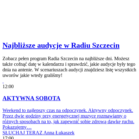
Najbliższe audycje w Radiu Szczecin
Zobacz pełen program Radia Szczecin na najbliższe dni. Możesz
także cofnąć datę w kalendarzu i sprawdzić, jakie audycje były tego
dnia na antenie. W scenariuszach audycji znajdziesz listę wszystkich
uworów jakie wtedy graliśmy!
12:00
AKTYWNA SOBOTA
Weekend to najlepszy czas na odpoczynek. Aktywny odpoczynek.
Przez dwie godziny przy energetycznej muzyce rozmawiamy o
różnych sposobach na to, jak zapewnić sobie zdrową dawkę ruchu.
Pokazujemy…
SŁUCHAJ TERAZ
Anna Łukaszek
17:00