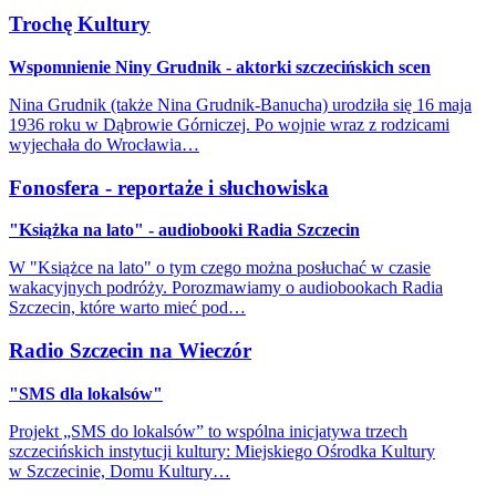
Trochę Kultury
Wspomnienie Niny Grudnik - aktorki szczecińskich scen
Nina Grudnik (także Nina Grudnik-Banucha) urodziła się 16 maja
1936 roku w Dąbrowie Górniczej. Po wojnie wraz z rodzicami
wyjechała do Wrocławia…
Fonosfera - reportaże i słuchowiska
"Książka na lato" - audiobooki Radia Szczecin
W "Książce na lato" o tym czego można posłuchać w czasie
wakacyjnych podróży. Porozmawiamy o audiobookach Radia
Szczecin, które warto mieć pod…
Radio Szczecin na Wieczór
"SMS dla lokalsów"
Projekt „SMS do lokalsów” to wspólna inicjatywa trzech
szczecińskich instytucji kultury: Miejskiego Ośrodka Kultury
w Szczecinie, Domu Kultury…