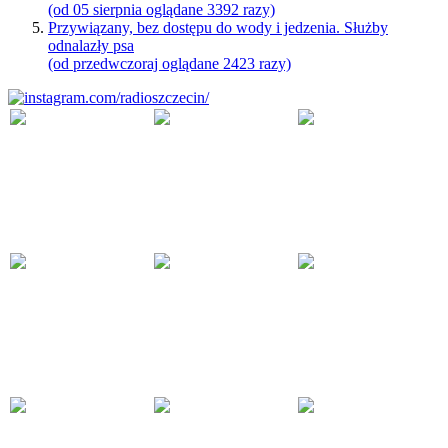
(od 05 sierpnia oglądane 3392 razy)
Przywiązany, bez dostępu do wody i jedzenia. Służby
odnalazły psa
(od przedwczoraj oglądane 2423 razy)