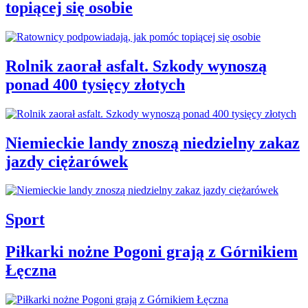
topiącej się osobie
Rolnik zaorał asfalt. Szkody wynoszą
ponad 400 tysięcy złotych
Niemieckie landy znoszą niedzielny zakaz
jazdy ciężarówek
Sport
Piłkarki nożne Pogoni grają z Górnikiem
Łęczna