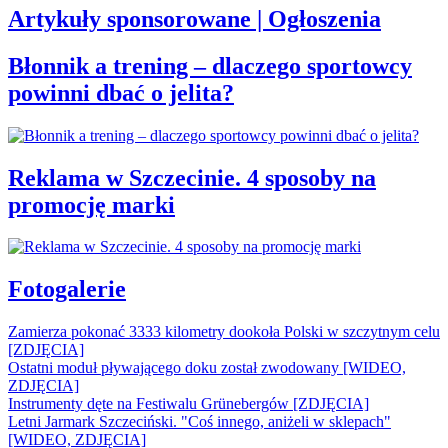
Artykuły sponsorowane | Ogłoszenia
Błonnik a trening – dlaczego sportowcy
powinni dbać o jelita?
Reklama w Szczecinie. 4 sposoby na
promocję marki
Fotogalerie
Zamierza pokonać 3333 kilometry dookoła Polski w szczytnym celu
[ZDJĘCIA]
Ostatni moduł pływającego doku został zwodowany [WIDEO,
ZDJĘCIA]
Instrumenty dęte na Festiwalu Grünebergów [ZDJĘCIA]
Letni Jarmark Szczeciński. "Coś innego, aniżeli w sklepach"
[WIDEO, ZDJĘCIA]