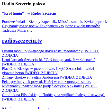
Radio Szczecin poleca...
"Król tanga" - w Radiu Szczecin
Portowe światła, Zielony kapelusik, Miłość i smutek, Kwiat paproci,
Czy pamiętasz tę noc w Zakopanem - to jedne z wielu utworów
Tadeusza Millera…
radioszczecin.tv
Ostatni moduł pływającego doku został zwodowany [WIDEO,
ZDJĘCIA]
Letni Jarmark Szczeciński. "Coś innego, aniżeli w sklepach"
[WIDEO, ZDJĘCIA]
Plac Orła Białego w przebudowie. Część Szczecinian widzi
głównie beton [WIDEO, ZDJĘCIA]
Zmiany drogowe na ulicy Andersena [WIDEO, ZDJĘCIA]
Pękający budynek przy ul. Hożej w coraz gorszym stanie.
Mieszkańcy: nadzór może podjąć decyzję o eksmisji [WIDEO,
ZDJĘCIA]
Chodnik na Piłsudskiego: "kobiety na szpilkach balety odstawiają"
[WIDEO, ZDJĘCIA]