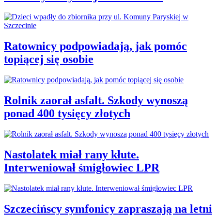
Ratownicy podpowiadają, jak pomóc
topiącej się osobie
Rolnik zaorał asfalt. Szkody wynoszą
ponad 400 tysięcy złotych
Nastolatek miał rany kłute.
Interweniował śmigłowiec LPR
Szczecińscy symfonicy zapraszają na letni