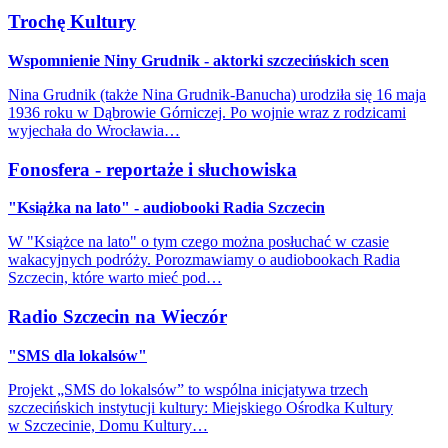
Trochę Kultury
Wspomnienie Niny Grudnik - aktorki szczecińskich scen
Nina Grudnik (także Nina Grudnik-Banucha) urodziła się 16 maja
1936 roku w Dąbrowie Górniczej. Po wojnie wraz z rodzicami
wyjechała do Wrocławia…
Fonosfera - reportaże i słuchowiska
"Książka na lato" - audiobooki Radia Szczecin
W "Książce na lato" o tym czego można posłuchać w czasie
wakacyjnych podróży. Porozmawiamy o audiobookach Radia
Szczecin, które warto mieć pod…
Radio Szczecin na Wieczór
"SMS dla lokalsów"
Projekt „SMS do lokalsów” to wspólna inicjatywa trzech
szczecińskich instytucji kultury: Miejskiego Ośrodka Kultury
w Szczecinie, Domu Kultury…