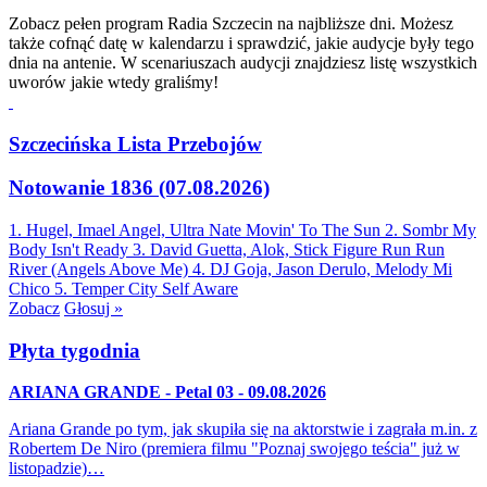
Zobacz pełen program Radia Szczecin na najbliższe dni. Możesz
także cofnąć datę w kalendarzu i sprawdzić, jakie audycje były tego
dnia na antenie. W scenariuszach audycji znajdziesz listę wszystkich
uworów jakie wtedy graliśmy!
Szczecińska Lista Przebojów
Notowanie 1836 (07.08.2026)
1. Hugel, Imael Angel, Ultra Nate
Movin' To The Sun
2. Sombr
My
Body Isn't Ready
3. David Guetta, Alok, Stick Figure
Run Run
River (Angels Above Me)
4. DJ Goja, Jason Derulo, Melody
Mi
Chico
5. Temper City
Self Aware
Zobacz
Głosuj »
Płyta tygodnia
ARIANA GRANDE - Petal 03 - 09.08.2026
Ariana Grande po tym, jak skupiła się na aktorstwie i zagrała m.in. z
Robertem De Niro (premiera filmu "Poznaj swojego teścia" już w
listopadzie)…