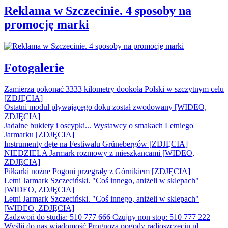
Reklama w Szczecinie. 4 sposoby na
promocję marki
Fotogalerie
Zamierza pokonać 3333 kilometry dookoła Polski w szczytnym celu
[ZDJĘCIA]
Ostatni moduł pływającego doku został zwodowany [WIDEO,
ZDJĘCIA]
Jadalne bukiety i oscypki... Wystawcy o smakach Letniego
Jarmarku [ZDJĘCIA]
Instrumenty dęte na Festiwalu Grünebergów [ZDJĘCIA]
NIEDZIELA Jarmark rozmowy z mieszkancami [WIDEO,
ZDJĘCIA]
Piłkarki nożne Pogoni przegrały z Górnikiem [ZDJĘCIA]
Letni Jarmark Szczeciński. "Coś innego, aniżeli w sklepach"
[WIDEO, ZDJĘCIA]
Letni Jarmark Szczeciński. "Coś innego, aniżeli w sklepach"
[WIDEO, ZDJĘCIA]
Zadzwoń do studia: 510 777 666
Czujny non stop: 510 777 222
Wyślij do nas wiadomość
Prognoza pogody
radioszczecin.pl