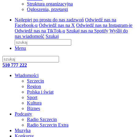
Struktura organizacyjna
Ogłoszenia, przetargi
Najlepiej po prostu do nas zadzwoń
Odwiedź nas na
Facebook-u
Odwiedź nas na X
Odwiedź nas na Instagram-ie
Odwiedź nas na TikTok-u
Szukaj nas na Spotify
Wyślij do
nas wiadomość
Szukaj
Menu
510 777 222
Wiadomości
Szczecin
Region
Polska i świat
Sport
Kultura
Biznes
Podcasty
Radio Szczecin
Radio Szczecin Extra
Muzyka
Konkursy