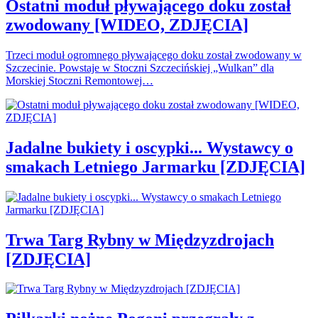
Ostatni moduł pływającego doku został
zwodowany [WIDEO, ZDJĘCIA]
Trzeci moduł ogromnego pływającego doku został zwodowany w
Szczecinie. Powstaje w Stoczni Szczecińskiej „Wulkan” dla
Morskiej Stoczni Remontowej…
Jadalne bukiety i oscypki... Wystawcy o
smakach Letniego Jarmarku [ZDJĘCIA]
Trwa Targ Rybny w Międzyzdrojach
[ZDJĘCIA]