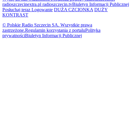
radioszczecinextra.pl
radioszczecin.tv
Biuletyn Informacji Publicznej
Posłuchaj teraz
Logowanie
DUŻA CZCIONKA
DUŻY
KONTRAST
© Polskie Radio Szczecin SA. Wszystkie prawa
zastrzeżone.
Regulamin korzystania z portalu
Polityka
prywatności
Biuletyn Informacji Publicznej