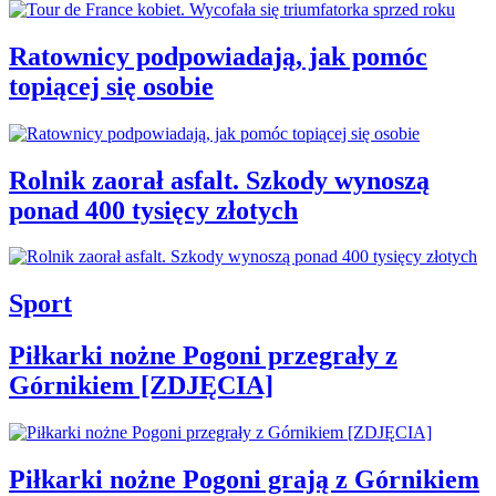
Ratownicy podpowiadają, jak pomóc
topiącej się osobie
Rolnik zaorał asfalt. Szkody wynoszą
ponad 400 tysięcy złotych
Sport
Piłkarki nożne Pogoni przegrały z
Górnikiem [ZDJĘCIA]
Piłkarki nożne Pogoni grają z Górnikiem