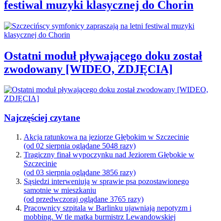
festiwal muzyki klasycznej do Chorin
Ostatni moduł pływającego doku został
zwodowany [WIDEO, ZDJĘCIA]
Najczęściej czytane
Akcja ratunkowa na jeziorze Głębokim w Szczecinie
(od 02 sierpnia oglądane 5048 razy)
Tragiczny finał wypoczynku nad Jeziorem Głębokie w
Szczecinie
(od 03 sierpnia oglądane 3856 razy)
Sąsiedzi interweniują w sprawie psa pozostawionego
samotnie w mieszkaniu
(od przedwczoraj oglądane 3765 razy)
Pracownicy szpitala w Barlinku ujawniają nepotyzm i
mobbing. W tle matka burmistrz Lewandowskiej