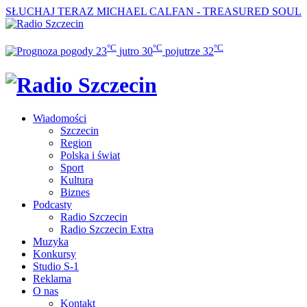
SŁUCHAJ TERAZ
MICHAEL CALFAN - TREASURED SOUL
°C
°C
°C
23
jutro
30
pojutrze
32
Wiadomości
Szczecin
Region
Polska i świat
Sport
Kultura
Biznes
Podcasty
Radio Szczecin
Radio Szczecin Extra
Muzyka
Konkursy
Studio S-1
Reklama
O nas
Kontakt