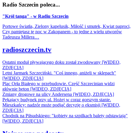
Radio Szczecin poleca...
"Król tanga" - w Radiu Szczecin
Portowe światła, Zielony kapelusik, Miłość i smutek, Kwiat paproci,
Czy pamiętasz tę noc w Zakopanem - to jedne z wielu utworów
Tadeusza Millera…
radioszczecin.tv
Ostatni moduł pływającego doku został zwodowany [WIDEO,
ZDJĘCIA]
Letni Jarmark Szczeciński. "Coś innego, aniżeli w sklepach"
[WIDEO, ZDJĘCIA]
Plac Orła Białego w przebudowie. Część Szczecinian widzi
głównie beton [WIDEO, ZDJĘCIA]
Zmiany drogowe na ulicy Andersena [WIDEO, ZDJĘCIA]
Pękający budynek przy ul. Hożej w coraz gorszym stanie.
Mieszkańcy: nadzór może podjąć decyzję o eksmisji [WIDEO,
ZDJĘCIA]
Chodnik na Piłsudskiego: "kobiety na szpilkach balety odstawiają"
[WIDEO, ZDJĘCIA]