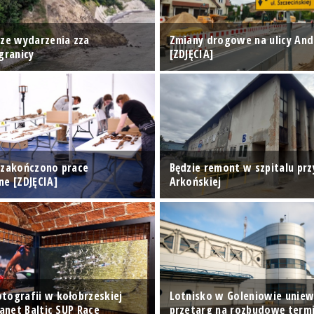
sze wydarzenia zza
Zmiany drogowe na ulicy An
granicy
[ZDJĘCIA]
 zakończono prace
Będzie remont w szpitalu prz
e [ZDJĘCIA]
Arkońskiej
tografii w kołobrzeskiej
Lotnisko w Goleniowie uniew
lanet Baltic SUP Race
przetarg na rozbudowę termi