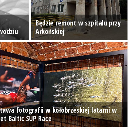
Będzie remont w szpitalu przy
wodziu
Arkońskiej
awa fotografii w kołobrzeskiej latarni w
et Baltic SUP Race