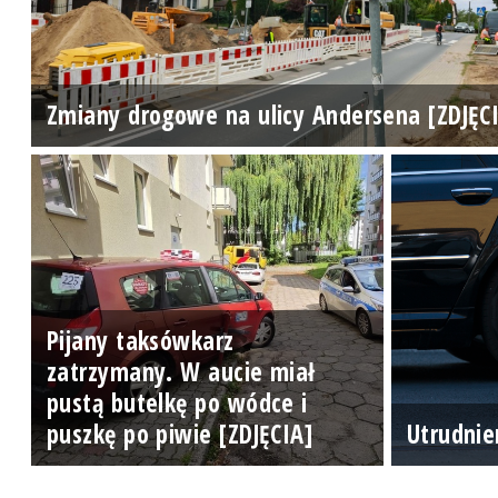
Zmiany drogowe na ulicy Andersena [ZDJĘC
Pijany taksówkarz
zatrzymany. W aucie miał
pustą butelkę po wódce i
puszkę po piwie [ZDJĘCIA]
Utrudnie