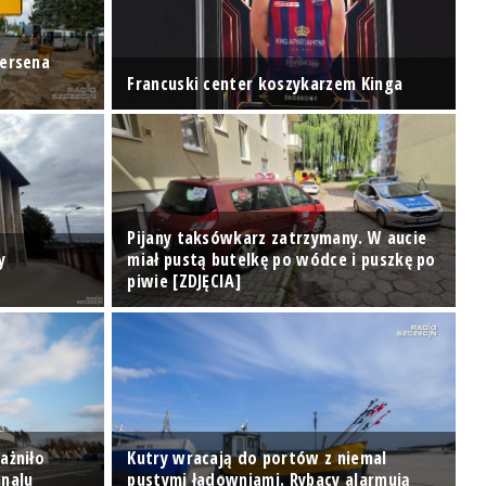
dersena
Francuski center koszykarzem Kinga
Pijany taksówkarz zatrzymany. W aucie
y
miał pustą butelkę po wódce i puszkę po
piwie [ZDJĘCIA]
ażniło
Kutry wracają do portów z niemal
nalu
pustymi ładowniami. Rybacy alarmują