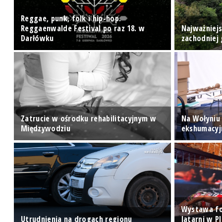
Reggae, punk, folk i hip-hop.
Reggaenwalde Festival po raz 18. w
Najważniej
Darłówku
zachodniej 
Zatrucie w ośrodku rehabilitacyjnym w
Na Wołyniu
Międzywodziu
ekshumacyjn
Wystawa fo
Utrudnienia na drogach regionu
latarni w P