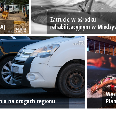
Zatrucie w ośrodku
IA]
rehabilitacyjnym w Między
Wyst
nia na drogach regionu
Plan