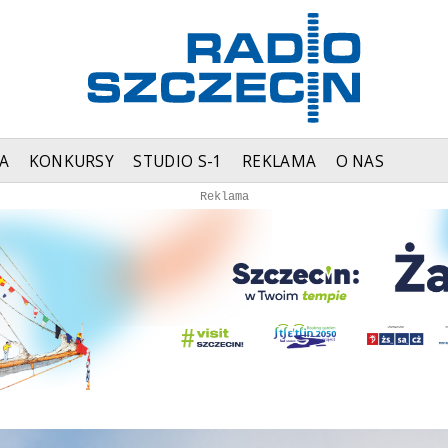
A
KONKURSY
STUDIO S-1
REKLAMA
O NAS
Autopromocja
Autopromocja
Reklama