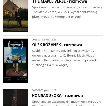
THE MAPLE VERSE - rozmowa
Spotkanie z Bartkiem Kosińskim, który pod nazwą
The Maple Verse, w 2022 r. wydał debiutancką
płytę "Prove Me Wrong".
» więcej
2023-02-16, godz. 12:28
OLEK RÓŻANEK - rozmowa
Szybkie spotkanie z Różankiem w związku z
dwiema nagrodami w California Music Video
Awards. Rozmawiamy o teledysku do piosenki
"Carnegie Hall".
» więcej
2023-02-05, godz. 21:26
KONRAD SŁOKA - rozmowa
Spotkanie ze szczecińskim muzykiem Konradem