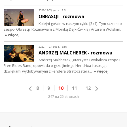
2022-12-03, godz. 15:31
OBRASQI - rozmowa
Kolejni goście w naszym cyklu [3x1]. Tym razem to
zespół Obrasqi. Rozmawiam z Moniką Dejk-Ćwikłą i Arturem Wolskim.
» więcej
2022-11-27, godz. 16:59
ANDRZEJ MALCHEREK - rozmowa
Andrzej Malcherek, gitarzysta i wokalista zespołu
Free Blues Band, opowiada o grze Jimiego Hendrixa ilustrując
dźwiękami wydobywanymi z Fendera Stratocastera…
» więcej
8
9
10
11
12
247 na 25 stronach