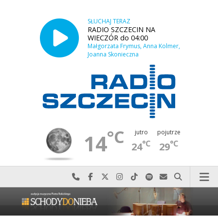
SŁUCHAJ TERAZ
RADIO SZCZECIN NA
WIECZÓR do 04:00
Małgorzata Frymus, Anna Kolmer,
Joanna Skonieczna
°C
jutro
pojutrze
14
°C
°C
24
29
Najlepiej po prostu do nas zadzwoń
Odwiedź nas na Facebook-u
Odwiedź nas na X
Odwiedź nas na Instagram-ie
Odwiedź nas na TikTok-u
Szukaj nas na Spotify
Wyślij do nas w
Szukaj