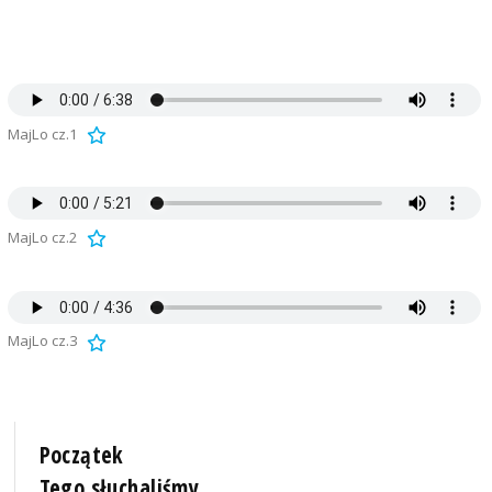
MajLo cz.1
MajLo cz.2
MajLo cz.3
Początek
Tego słuchaliśmy