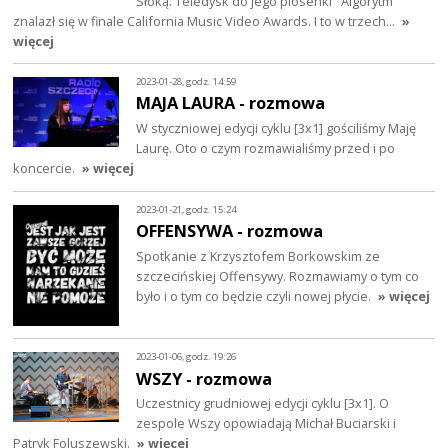
Słoką. Teledysk do jego piosenki "Algorytm"
znalazł się w finale California Music Video Awards. I to w trzech…
»
więcej
2023-01-28, godz. 14:59
MAJA LAURA - rozmowa
W styczniowej edycji cyklu [3x1] gościliśmy Maję
Laurę. Oto o czym rozmawialiśmy przed i po
koncercie.
» więcej
2023-01-21, godz. 15:24
OFFENSYWA - rozmowa
Spotkanie z Krzysztofem Borkowskim ze
szczecińskiej Offensywy. Rozmawiamy o tym co
było i o tym co będzie czyli nowej płycie.
» więcej
2023-01-06, godz. 19:26
WSZY - rozmowa
Uczestnicy grudniowej edycji cyklu [3x1]. O
zespole Wszy opowiadają Michał Buciarski i
Patryk Foluszewski.
» więcej