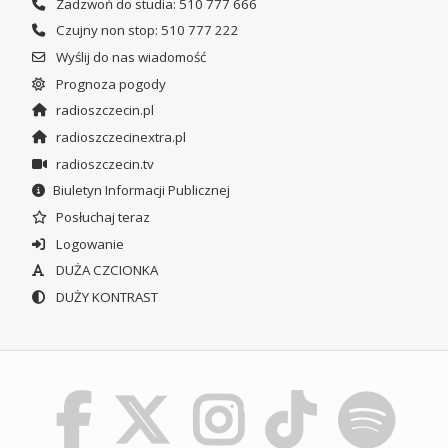
Zadzwoń do studia: 510 777 666
Czujny non stop: 510 777 222
Wyślij do nas wiadomość
Prognoza pogody
radioszczecin.pl
radioszczecinextra.pl
radioszczecin.tv
Biuletyn Informacji Publicznej
Posłuchaj teraz
Logowanie
DUŻA CZCIONKA
DUŻY KONTRAST