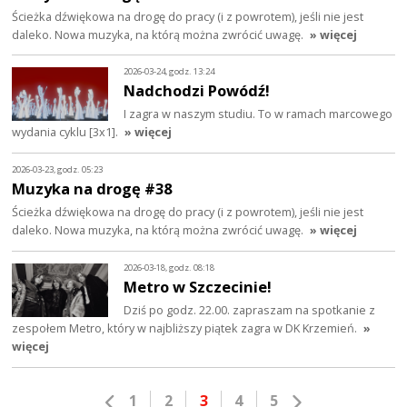
Ścieżka dźwiękowa na drogę do pracy (i z powrotem), jeśli nie jest
daleko. Nowa muzyka, na którą można zwrócić uwagę.
» więcej
2026-03-24, godz. 13:24
Nadchodzi Powódź!
I zagra w naszym studiu. To w ramach marcowego
wydania cyklu [3x1].
» więcej
2026-03-23, godz. 05:23
Muzyka na drogę #38
Ścieżka dźwiękowa na drogę do pracy (i z powrotem), jeśli nie jest
daleko. Nowa muzyka, na którą można zwrócić uwagę.
» więcej
2026-03-18, godz. 08:18
Metro w Szczecinie!
Dziś po godz. 22.00. zapraszam na spotkanie z
zespołem Metro, który w najbliższy piątek zagra w DK Krzemień.
»
więcej
1
2
3
4
5