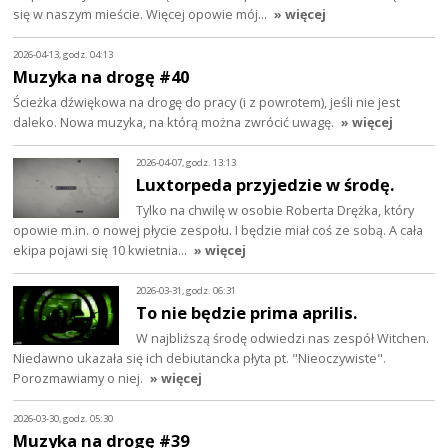
się w naszym mieście. Więcej opowie mój…
» więcej
2026-04-13, godz. 04:13
Muzyka na drogę #40
Ścieżka dźwiękowa na drogę do pracy (i z powrotem), jeśli nie jest
daleko. Nowa muzyka, na którą można zwrócić uwagę.
» więcej
2026-04-07, godz. 13:13
Luxtorpeda przyjedzie w środę.
Tylko na chwilę w osobie Roberta Drężka, który
opowie m.in. o nowej płycie zespołu. I będzie miał coś ze sobą. A cała
ekipa pojawi się 10 kwietnia…
» więcej
2026-03-31, godz. 06:31
To nie będzie prima aprilis.
W najbliższą środę odwiedzi nas zespół Witchen.
Niedawno ukazała się ich debiutancka płyta pt. "Nieoczywiste".
Porozmawiamy o niej.
» więcej
2026-03-30, godz. 05:30
Muzyka na drogę #39