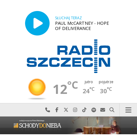
SŁUCHAJ TERAZ
PAUL McCARTNEY - HOPE
OF DELIVERANCE
°C
jutro
pojutrze
12
°C
°C
24
30
Najlepiej po prostu do nas zadzwoń
Odwiedź nas na Facebook-u
Odwiedź nas na X
Odwiedź nas na Instagram-ie
Odwiedź nas na TikTok-u
Szukaj nas na Spotify
Wyślij do nas w
Szukaj