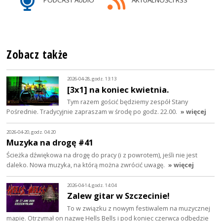
PODCAST AUDIO
AKTUALNOŚCI RSS
Zobacz także
2026-04-28, godz. 13:13
[3x1] na koniec kwietnia.
Tym razem gościć będziemy zespół Stany
Pośrednie. Tradycyjnie zapraszam w środę po godz. 22.00.
» więcej
2026-04-20, godz. 04:20
Muzyka na drogę #41
Ścieżka dźwiękowa na drogę do pracy (i z powrotem), jeśli nie jest
daleko. Nowa muzyka, na którą można zwrócić uwagę.
» więcej
2026-04-14, godz. 14:04
Zalew gitar w Szczecinie!
To w związku z nowym festiwalem na muzycznej
mapie. Otrzymał on nazwę Hells Bells i pod koniec czerwca odbędzie