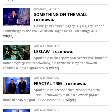
2024-12-22, godz. 16:16
SOMETHING ON THE WALL -
rozmowa.
Goście grudniowej edycji cyklu [3x1] czyli zespół
Something On The Wall. W studiu Dagna Mak i Piotr Smugała.
»
więcej
2024-12-17, godz. 14:14
LESŁAW - rozmowa.
Spotkanie miało zapowiadać szczeciński koncert
Komet. Występ został odwołany, ale rozmawialiśmy z Lesławem
również o innych sprawach.
» więcej
2024-12-15, godz. 16:00
FRACTAL TREE - rozmowa.
Spotkanie ze szczecińskim zespołem Fractal
Tree. Rozmawiamy m.in. o ich dwóch płytach,
które ukazały się pod koniec listopada.
» więcej
2024-12-06, godz. 16:16