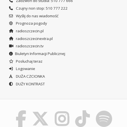
Zadzwoń do studia: 510 777 666
Czujny non stop: 510 777 222
Wyślij do nas wiadomość
Prognoza pogody
radioszczecin.pl
radioszczecinextra.pl
radioszczecin.tv
Biuletyn Informacji Publicznej
Posłuchaj teraz
Logowanie
DUŻA CZCIONKA
DUŻY KONTRAST