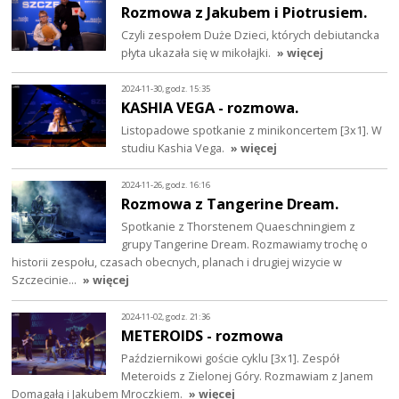
Rozmowa z Jakubem i Piotrusiem.
Czyli zespołem Duże Dzieci, których debiutancka
płyta ukazała się w mikołajki.
» więcej
2024-11-30, godz. 15:35
KASHIA VEGA - rozmowa.
Listopadowe spotkanie z minikoncertem [3x1]. W
studiu Kashia Vega.
» więcej
2024-11-26, godz. 16:16
Rozmowa z Tangerine Dream.
Spotkanie z Thorstenem Quaeschningiem z
grupy Tangerine Dream. Rozmawiamy trochę o
historii zespołu, czasach obecnych, planach i drugiej wizycie w
Szczecinie…
» więcej
2024-11-02, godz. 21:36
METEROIDS - rozmowa
Październikowi goście cyklu [3x1]. Zespół
Meteroids z Zielonej Góry. Rozmawiam z Janem
Domagałą i Jakubem Mroczkiem.
» więcej