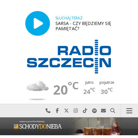
SŁUCHAJ TERAZ
SARSA - CZY BĘDZIEMY SIĘ
PAMIĘTAĆ?
°C
jutro
pojutrze
20
°C
°C
24
30
Najlepiej po prostu do nas zadzwoń
Odwiedź nas na Facebook-u
Odwiedź nas na X
Odwiedź nas na Instagram-ie
Odwiedź nas na TikTok-u
Szukaj nas na Spotify
Wyślij do nas w
Szukaj