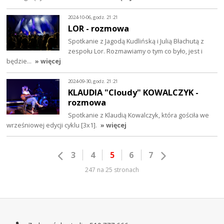
2024-10-06, godz. 21:21
LOR - rozmowa
Spotkanie z Jagodą Kudlińską i Julią Błachutą z
zespołu Lor. Rozmawiamy o tym co było, jest i
będzie...
» więcej
2024-09-30, godz. 21:21
KLAUDIA "Cloudy" KOWALCZYK -
rozmowa
Spotkanie z Klaudią Kowalczyk, która gościła we
wrześniowej edycji cyklu [3x1].
» więcej
3
4
5
6
7
247 na 25 stronach