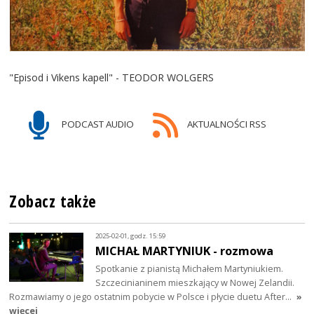
"Episod i Vikens kapell" - TEODOR WOLGERS
PODCAST AUDIO
AKTUALNOŚCI RSS
Zobacz także
2025-02-01, godz. 15:59
MICHAŁ MARTYNIUK - rozmowa
Spotkanie z pianistą Michałem Martyniukiem.
Szczecinianinem mieszkający w Nowej Zelandii.
Rozmawiamy o jego ostatnim pobycie w Polsce i płycie duetu After…
»
więcej