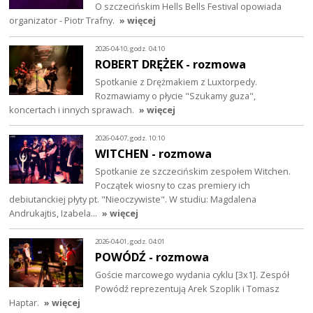
O szczecińskim Hells Bells Festival opowiada
organizator - Piotr Trafny.
» więcej
2026-04-10, godz. 04:10
ROBERT DRĘŻEK - rozmowa
Spotkanie z Drężmakiem z Luxtorpedy.
Rozmawiamy o płycie "Szukamy guza",
koncertach i innych sprawach.
» więcej
2026-04-07, godz. 10:10
WITCHEN - rozmowa
Spotkanie ze szczecińskim zespołem Witchen.
Początek wiosny to czas premiery ich
debiutanckiej płyty pt. "Nieoczywiste". W studiu: Magdalena
Andrukajtis, Izabela…
» więcej
2026-04-01, godz. 04:01
POWÓDŹ - rozmowa
Goście marcowego wydania cyklu [3x1]. Zespół
Powódź reprezentują Arek Szoplik i Tomasz
Haptar.
» więcej