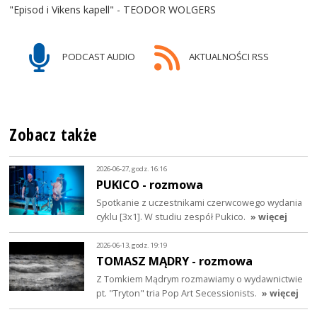
"Episod i Vikens kapell" - TEODOR WOLGERS
PODCAST AUDIO
AKTUALNOŚCI RSS
Zobacz także
2026-06-27, godz. 16:16
PUKICO - rozmowa
Spotkanie z uczestnikami czerwcowego wydania
cyklu [3x1]. W studiu zespół Pukico.
» więcej
2026-06-13, godz. 19:19
TOMASZ MĄDRY - rozmowa
Z Tomkiem Mądrym rozmawiamy o wydawnictwie
pt. "Tryton" tria Pop Art Secessionists.
» więcej