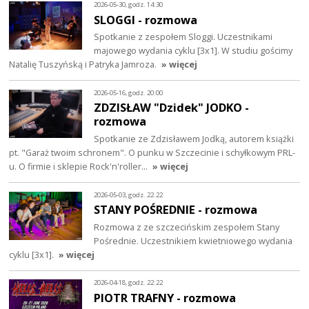
2026-05-30, godz. 14:30
SLOGGI - rozmowa
Spotkanie z zespołem Sloggi. Uczestnikami
majowego wydania cyklu [3x1]. W studiu gościmy
Natalię Tuszyńską i Patryka Jamroza.
» więcej
2026-05-16, godz. 20:00
ZDZISŁAW "Dzidek" JODKO -
rozmowa
Spotkanie ze Zdzisławem Jodką, autorem książki
pt. "Garaż twoim schronem". O punku w Szczecinie i schyłkowym PRL-
u. O firmie i sklepie Rock'n'roller…
» więcej
2026-05-03, godz. 22:22
STANY POŚREDNIE - rozmowa
Rozmowa z ze szczecińskim zespołem Stany
Pośrednie. Uczestnikiem kwietniowego wydania
cyklu [3x1].
» więcej
2026-04-18, godz. 22:22
PIOTR TRAFNY - rozmowa