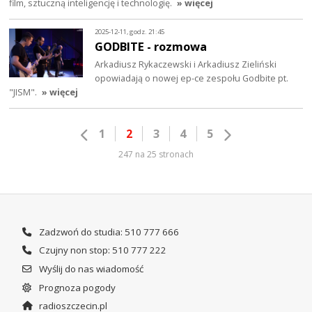
film, sztuczną inteligencję i technologię.
» więcej
2025-12-11, godz. 21:45
GODBITE - rozmowa
Arkadiusz Rykaczewski i Arkadiusz Zieliński
opowiadają o nowej ep-ce zespołu Godbite pt.
"JISM".
» więcej
1
2
3
4
5
247 na 25 stronach
Zadzwoń do studia: 510 777 666
Czujny non stop: 510 777 222
Wyślij do nas wiadomość
Prognoza pogody
radioszczecin.pl