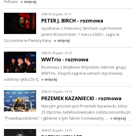
Fellows.
» więcej
2026-02-22, godz. 01:11
PETER J. BIRCH - rozmowa
Spotkanie z Peterem J. Birchem czyli Piotrem
Janem Brzezińskim. 1 marca 2026 r. zagra w
Szczecinie w Piwnicy Kany.
» więcej
2026-01-29, godz. 22:22
WWTrio - rozmowa
Rozmowa z Wojtkiem Wójcickim, liderem grupy
WWTrio. Zespół zagrał w ramach styczniowej
odsłony cyklu [3x1].
» więcej
2026-01-24, godz. 14:14
PRZEMEK KAZANIECKI - rozmowa
Naszym gościem jest Przemek Kazaniecki, który
23 stycznia zadebiutował jako solista piosenką pt.
"Prawdopodobnie". I głównie o tym fakcie rozmawiamy. …
» więcej
2026-01-23, godz. 13:13