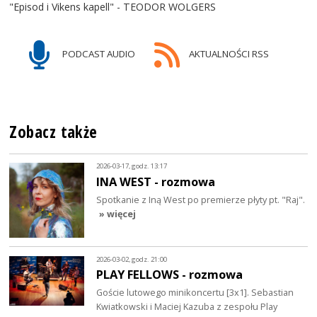
"Episod i Vikens kapell" - TEODOR WOLGERS
PODCAST AUDIO
AKTUALNOŚCI RSS
Zobacz także
2026-03-17, godz. 13:17
INA WEST - rozmowa
Spotkanie z Iną West po premierze płyty pt. "Raj".
» więcej
2026-03-02, godz. 21:00
PLAY FELLOWS - rozmowa
Goście lutowego minikoncertu [3x1]. Sebastian
Kwiatkowski i Maciej Kazuba z zespołu Play