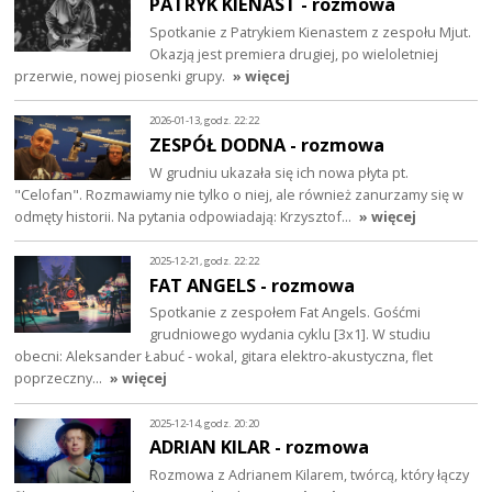
PATRYK KIENAST - rozmowa
Spotkanie z Patrykiem Kienastem z zespołu Mjut.
Okazją jest premiera drugiej, po wieloletniej
przerwie, nowej piosenki grupy.
» więcej
2026-01-13, godz. 22:22
ZESPÓŁ DODNA - rozmowa
W grudniu ukazała się ich nowa płyta pt.
"Celofan". Rozmawiamy nie tylko o niej, ale również zanurzamy się w
odmęty historii. Na pytania odpowiadają: Krzysztof…
» więcej
2025-12-21, godz. 22:22
FAT ANGELS - rozmowa
Spotkanie z zespołem Fat Angels. Gośćmi
grudniowego wydania cyklu [3x1]. W studiu
obecni: Aleksander Łabuć - wokal, gitara elektro-akustyczna, flet
poprzeczny…
» więcej
2025-12-14, godz. 20:20
ADRIAN KILAR - rozmowa
Rozmowa z Adrianem Kilarem, twórcą, który łączy