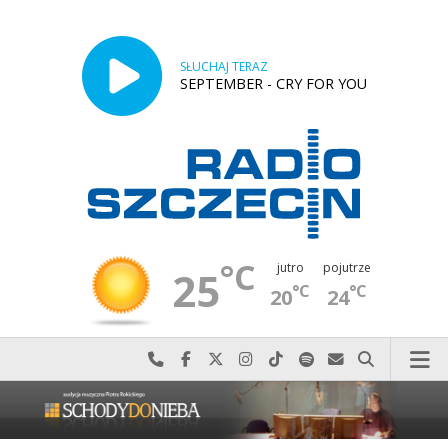
SŁUCHAJ TERAZ
SEPTEMBER - CRY FOR YOU
°C
jutro
pojutrze
25
°C
°C
20
24
Najlepiej po prostu do nas zadzwoń
Odwiedź nas na Facebook-u
Odwiedź nas na X
Odwiedź nas na Instagram-ie
Odwiedź nas na TikTok-u
Szukaj nas na Spotify
Wyślij do nas w
Szukaj