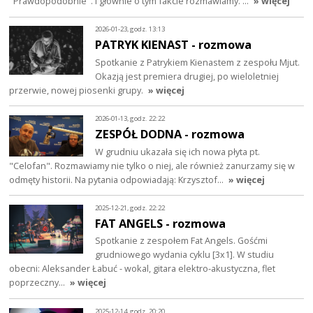
"Prawdopodobnie". I głównie o tym fakcie rozmawiamy. …
» więcej
2026-01-23, godz. 13:13
PATRYK KIENAST - rozmowa
Spotkanie z Patrykiem Kienastem z zespołu Mjut.
Okazją jest premiera drugiej, po wieloletniej
przerwie, nowej piosenki grupy.
» więcej
2026-01-13, godz. 22:22
ZESPÓŁ DODNA - rozmowa
W grudniu ukazała się ich nowa płyta pt.
"Celofan". Rozmawiamy nie tylko o niej, ale również zanurzamy się w
odmęty historii. Na pytania odpowiadają: Krzysztof…
» więcej
2025-12-21, godz. 22:22
FAT ANGELS - rozmowa
Spotkanie z zespołem Fat Angels. Gośćmi
grudniowego wydania cyklu [3x1]. W studiu
obecni: Aleksander Łabuć - wokal, gitara elektro-akustyczna, flet
poprzeczny…
» więcej
2025-12-14, godz. 20:20