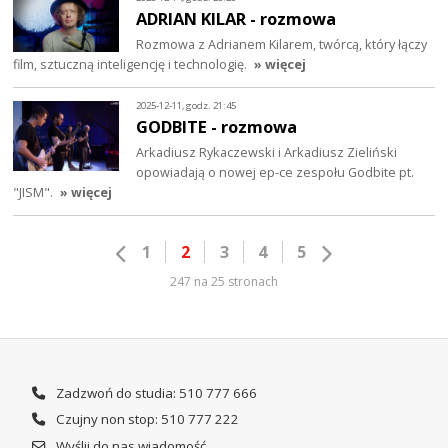
ADRIAN KILAR - rozmowa
Rozmowa z Adrianem Kilarem, twórcą, który łączy
film, sztuczną inteligencję i technologię.
» więcej
2025-12-11, godz. 21:45
GODBITE - rozmowa
Arkadiusz Rykaczewski i Arkadiusz Zieliński
opowiadają o nowej ep-ce zespołu Godbite pt.
"JISM".
» więcej
1
2
3
4
5
247 na 25 stronach
Zadzwoń do studia: 510 777 666
Czujny non stop: 510 777 222
Wyślij do nas wiadomość