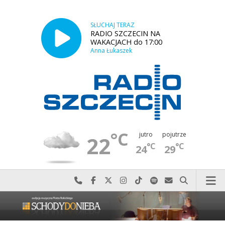
SŁUCHAJ TERAZ
RADIO SZCZECIN NA
WAKACJACH do 17:00
Anna Łukaszek
°C
jutro
pojutrze
22
°C
°C
24
29
Najlepiej po prostu do nas zadzwoń
Odwiedź nas na Facebook-u
Odwiedź nas na X
Odwiedź nas na Instagram-ie
Odwiedź nas na TikTok-u
Szukaj nas na Spotify
Wyślij do nas w
Szukaj