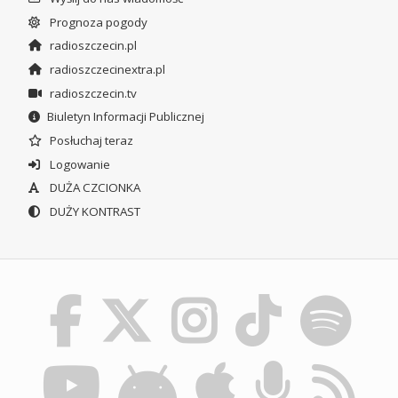
Prognoza pogody
radioszczecin.pl
radioszczecinextra.pl
radioszczecin.tv
Biuletyn Informacji Publicznej
Posłuchaj teraz
Logowanie
DUŻA CZCIONKA
DUŻY KONTRAST