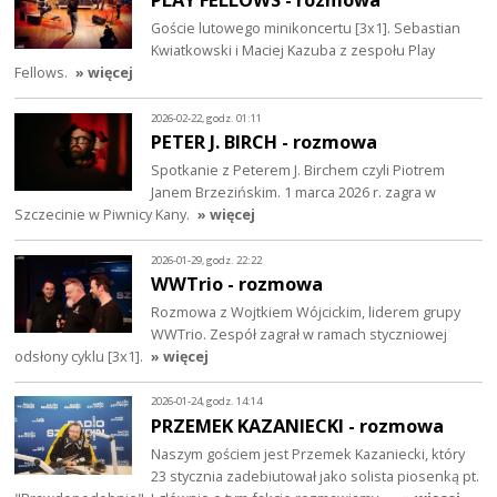
Goście lutowego minikoncertu [3x1]. Sebastian
Kwiatkowski i Maciej Kazuba z zespołu Play
Fellows.
» więcej
2026-02-22, godz. 01:11
PETER J. BIRCH - rozmowa
Spotkanie z Peterem J. Birchem czyli Piotrem
Janem Brzezińskim. 1 marca 2026 r. zagra w
Szczecinie w Piwnicy Kany.
» więcej
2026-01-29, godz. 22:22
WWTrio - rozmowa
Rozmowa z Wojtkiem Wójcickim, liderem grupy
WWTrio. Zespół zagrał w ramach styczniowej
odsłony cyklu [3x1].
» więcej
2026-01-24, godz. 14:14
PRZEMEK KAZANIECKI - rozmowa
Naszym gościem jest Przemek Kazaniecki, który
23 stycznia zadebiutował jako solista piosenką pt.