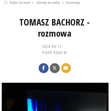
Radio Szczecin
»
Schody do nieba
»
Rozmowy
TOMASZ BACHORZ -
rozmowa
2024-06-13
PIOTR ROKICKI