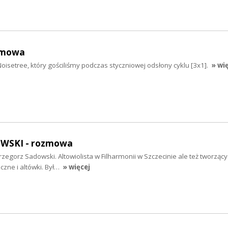
zmowa
isetree, który gościliśmy podczas styczniowej odsłony cyklu [3x1].
» wi
WSKI - rozmowa
egorz Sadowski. Altowiolista w Filharmonii w Szczecinie ale też tworzą
iczne i altówki. Był…
» więcej