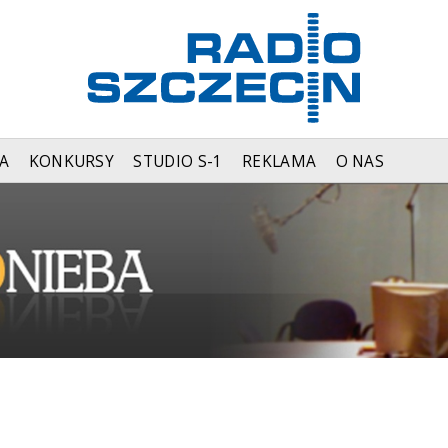
A
KONKURSY
STUDIO S-1
REKLAMA
O NAS