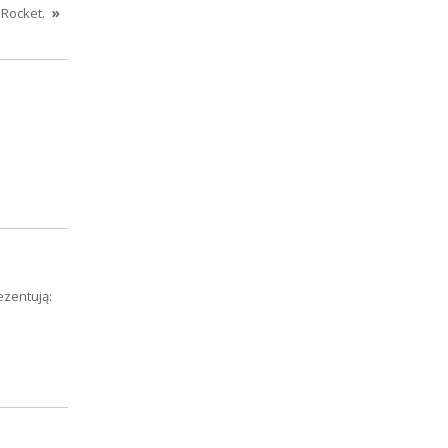
 Rocket.
»
ezentują: