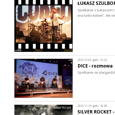
ŁUKASZ SZULBOR
Spotkanie z Łukaszem S
era turbo kobiet". Ale nie
2023-12-02, godz. 15:22
DICE - rozmowa
Spotkanie ze stargardzk
2023-11-19, godz. 16:58
SILVER ROCKET 