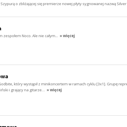
ypurą o zbliżającej się premierze nowej płyty sygnowanej nazwą Silver
a
m zespołem Noco. Ale nie całym...
» więcej
owa
dbite, który wystąpił z minikoncertem w ramach cyklu [3x1]. Grupę repr
iński i grający na gitarze…
» więcej