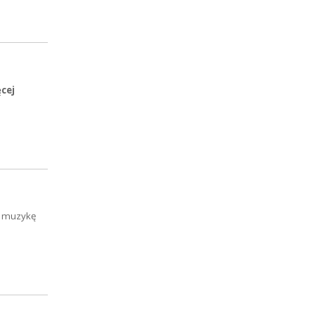
ęcej
cy muzykę