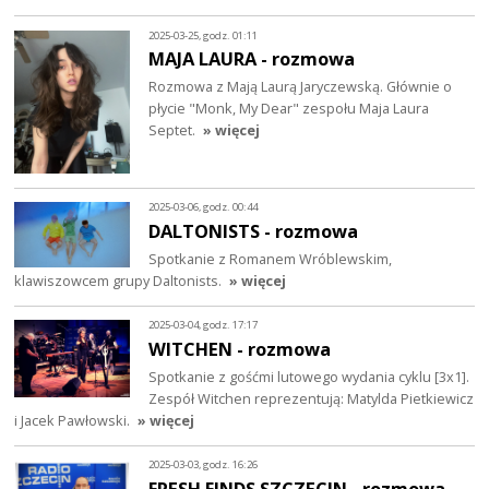
2025-03-25, godz. 01:11
MAJA LAURA - rozmowa
Rozmowa z Mają Laurą Jaryczewską. Głównie o
płycie "Monk, My Dear" zespołu Maja Laura
Septet.
» więcej
2025-03-06, godz. 00:44
DALTONISTS - rozmowa
Spotkanie z Romanem Wróblewskim,
klawiszowcem grupy Daltonists.
» więcej
2025-03-04, godz. 17:17
WITCHEN - rozmowa
Spotkanie z gośćmi lutowego wydania cyklu [3x1].
Zespół Witchen reprezentują: Matylda Pietkiewicz
i Jacek Pawłowski.
» więcej
2025-03-03, godz. 16:26
FRESH FINDS SZCZECIN - rozmowa