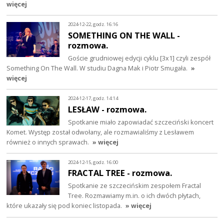
więcej
2024-12-22, godz. 16:16
SOMETHING ON THE WALL -
rozmowa.
Goście grudniowej edycji cyklu [3x1] czyli zespół
Something On The Wall. W studiu Dagna Mak i Piotr Smugała.
»
więcej
2024-12-17, godz. 14:14
LESŁAW - rozmowa.
Spotkanie miało zapowiadać szczeciński koncert
Komet. Występ został odwołany, ale rozmawialiśmy z Lesławem
również o innych sprawach.
» więcej
2024-12-15, godz. 16:00
FRACTAL TREE - rozmowa.
Spotkanie ze szczecińskim zespołem Fractal
Tree. Rozmawiamy m.in. o ich dwóch płytach,
które ukazały się pod koniec listopada.
» więcej