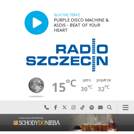
SŁUCHAJ TERAZ
PURPLE DISCO MACHINE &
ASDIS - BEAT OF YOUR
HEART
°C
jutro
pojutrze
15
°C
°C
30
32
Najlepiej po prostu do nas zadzwoń
Odwiedź nas na Facebook-u
Odwiedź nas na X
Odwiedź nas na Instagram-ie
Odwiedź nas na TikTok-u
Szukaj nas na Spotify
Wyślij do nas w
Szukaj