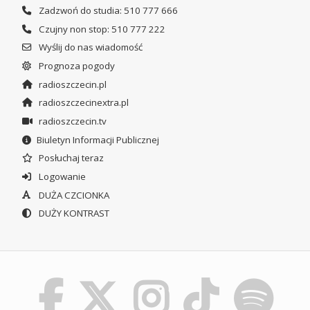
Zadzwoń do studia: 510 777 666
Czujny non stop: 510 777 222
Wyślij do nas wiadomość
Prognoza pogody
radioszczecin.pl
radioszczecinextra.pl
radioszczecin.tv
Biuletyn Informacji Publicznej
Posłuchaj teraz
Logowanie
DUŻA CZCIONKA
DUŻY KONTRAST