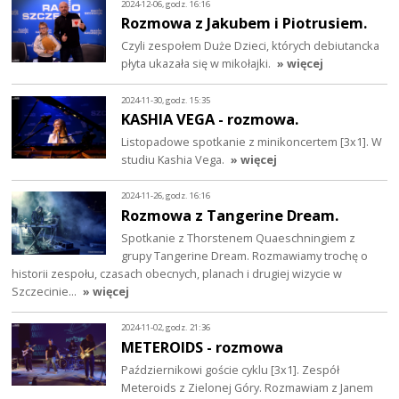
2024-12-06, godz. 16:16
Rozmowa z Jakubem i Piotrusiem.
Czyli zespołem Duże Dzieci, których debiutancka
płyta ukazała się w mikołajki.
» więcej
2024-11-30, godz. 15:35
KASHIA VEGA - rozmowa.
Listopadowe spotkanie z minikoncertem [3x1]. W
studiu Kashia Vega.
» więcej
2024-11-26, godz. 16:16
Rozmowa z Tangerine Dream.
Spotkanie z Thorstenem Quaeschningiem z
grupy Tangerine Dream. Rozmawiamy trochę o
historii zespołu, czasach obecnych, planach i drugiej wizycie w
Szczecinie…
» więcej
2024-11-02, godz. 21:36
METEROIDS - rozmowa
Październikowi goście cyklu [3x1]. Zespół
Meteroids z Zielonej Góry. Rozmawiam z Janem