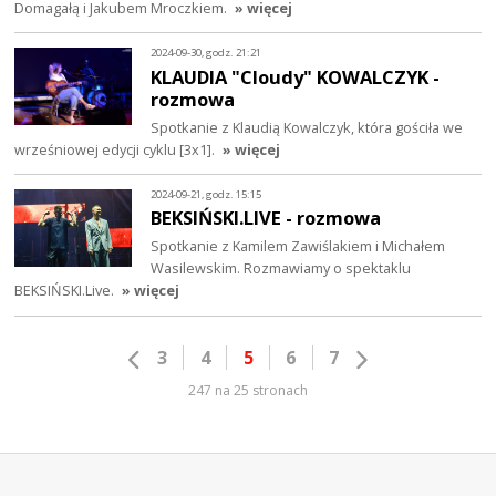
Domagałą i Jakubem Mroczkiem.
» więcej
2024-09-30, godz. 21:21
KLAUDIA "Cloudy" KOWALCZYK -
rozmowa
Spotkanie z Klaudią Kowalczyk, która gościła we
wrześniowej edycji cyklu [3x1].
» więcej
2024-09-21, godz. 15:15
BEKSIŃSKI.LIVE - rozmowa
Spotkanie z Kamilem Zawiślakiem i Michałem
Wasilewskim. Rozmawiamy o spektaklu
BEKSIŃSKI.Live.
» więcej
3
4
5
6
7
247 na 25 stronach