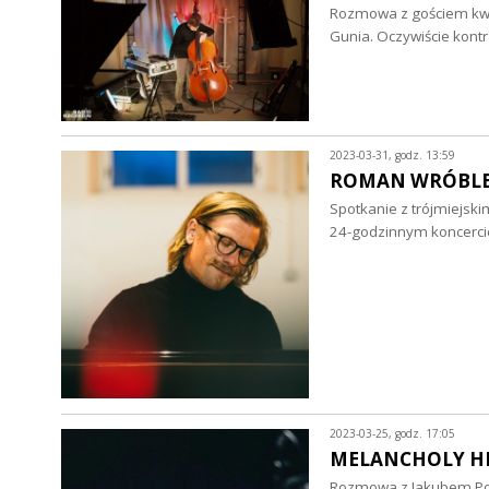
Rozmowa z gościem kwiet
Gunia. Oczywiście kontr
2023-03-31, godz. 13:59
ROMAN WRÓBLEW
Spotkanie z trójmiejsk
24-godzinnym koncerci
2023-03-25, godz. 17:05
MELANCHOLY HI
Rozmowa z Jakubem Pods