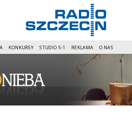
A
KONKURSY
STUDIO S-1
REKLAMA
O NAS