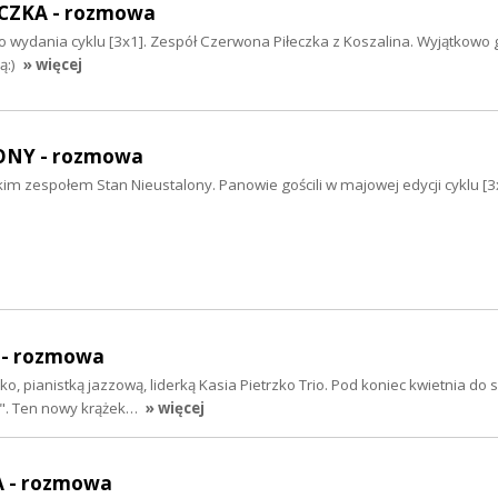
CZKA - rozmowa
 wydania cyklu [3x1]. Zespół Czerwona Piłeczka z Koszalina. Wyjątkowo 
ą:)
» więcej
ONY - rozmowa
im zespołem Stan Nieustalony. Panowie gościli w majowej edycji cyklu [3
 - rozmowa
ko, pianistką jazzową, liderką Kasia Pietrzko Trio. Pod koniec kwietnia do
go". Ten nowy krążek…
» więcej
 - rozmowa