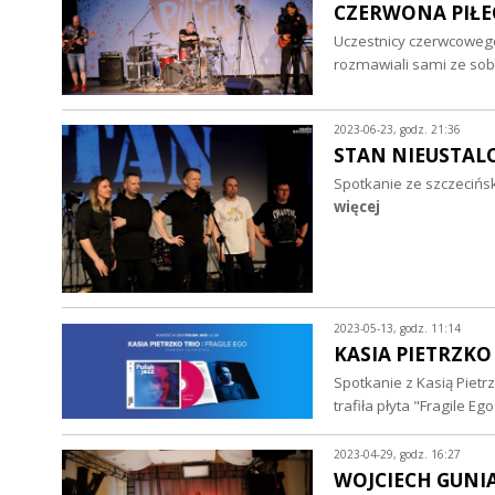
CZERWONA PIŁE
Uczestnicy czerwcowego
rozmawiali sami ze sob
2023-06-23, godz. 21:36
STAN NIEUSTAL
Spotkanie ze szczecińsk
więcej
2023-05-13, godz. 11:14
KASIA PIETRZKO
Spotkanie z Kasią Pietrz
trafiła płyta "Fragile E
2023-04-29, godz. 16:27
WOJCIECH GUNIA