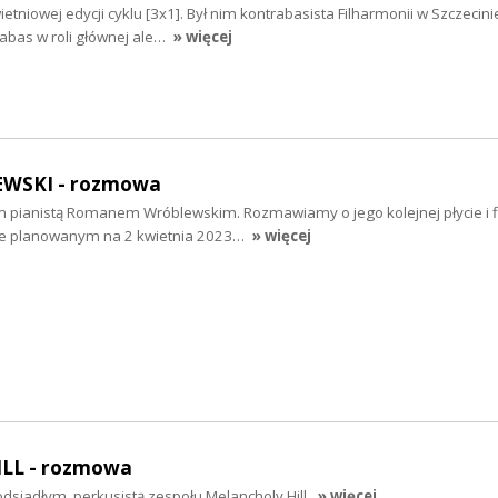
niowej edycji cyklu [3x1]. Był nim kontrabasista Filharmonii w Szczecinie
abas w roli głównej ale…
» więcej
SKI - rozmowa
im pianistą Romanem Wróblewskim. Rozmawiamy o jego kolejnej płycie i f
e planowanym na 2 kwietnia 2023…
» więcej
LL - rozmowa
iadłym, perkusistą zespołu Melancholy Hill.
» więcej