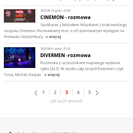
2025-06-15, godz. 22:00
CINEMON - rozmowa
Spotkanie z Michałem Wójcikiem z krakowskiego
zespołu Cinemon. Rozmawiamy m.in. o ich planowanym występie na
festiwalu Glastonbury.
» więcej
2025-06-01, godz. 23:23
DIVERMEN -rozmowa
Rozmowa z uczestnikami majowego wydania
cyklu [3x1]. W studiu cały zespół Divermen czyli:
Tosia, Michał i Kacper.
» więcej
1
2
3
4
5
247 na 25 stronach