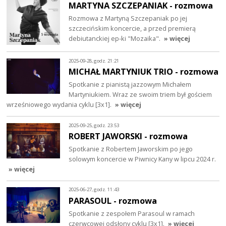
MARTYNA SZCZEPANIAK - rozmowa
Rozmowa z Martyną Szczepaniak po jej
szczecińskim koncercie, a przed premierą
debiutanckiej ep-ki "Mozaika".
» więcej
2025-09-28, godz. 21:21
MICHAŁ MARTYNIUK TRIO - rozmowa
Spotkanie z pianistą jazzowym Michałem
Martyniukiem. Wraz ze swoim triem był gościem
wrześniowego wydania cyklu [3x1].
» więcej
2025-09-25, godz. 23:53
ROBERT JAWORSKI - rozmowa
Spotkanie z Robertem Jaworskim po jego
solowym koncercie w Piwnicy Kany w lipcu 2024 r.
» więcej
2025-06-27, godz. 11:43
PARASOUL - rozmowa
Spotkanie z zespołem Parasoul w ramach
czerwcowej odsłony cyklu [3x1].
» więcej