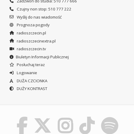
Zadzwoń do studia: 510 777 666
Czujny non stop: 510 777 222
Wyślij do nas wiadomość
Prognoza pogody
radioszczecin.pl
radioszczecinextra.pl
radioszczecin.tv
Biuletyn Informacji Publicznej
Posłuchaj teraz
Logowanie
DUŻA CZCIONKA
DUŻY KONTRAST