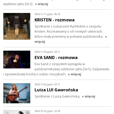
wydania cyklu [3x1].
» więcej
2025-11-17, godz. 00:33
KRISTEN - rozmowa
Spotkanie z Łukaszem Rychlickim z zespołu
Kristen. Rozmawiamy o ich nowych utworach,
które miały premierę w połowie października.
»
więcej
2025-11-03, godz. 03:11
EVA SAND - rozmowa
Eva Sand z zespołem wystąpiła w
październikowej odsłonie cyklu [3x1]. Zaśpiewała
i opowiedziała trochę o sobie i muzykach.
» więcej
2025-11-02, godz. 02:11
Luiza LUI Gawrońska
Spotkanie z Luizą Gawrońską.
» więcej
2025-10-10, godz. 22:33