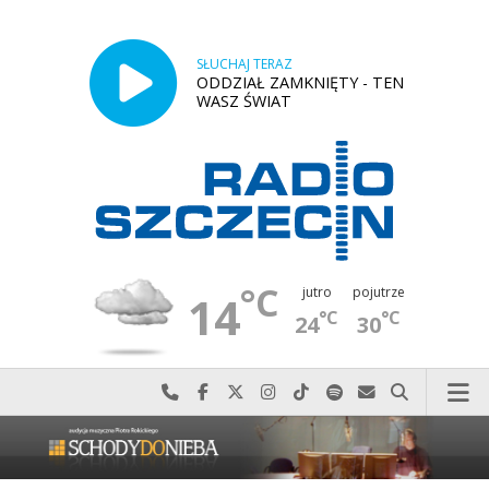
SŁUCHAJ TERAZ
ODDZIAŁ ZAMKNIĘTY - TEN
WASZ ŚWIAT
°C
jutro
pojutrze
14
°C
°C
24
30
Najlepiej po prostu do nas zadzwoń
Odwiedź nas na Facebook-u
Odwiedź nas na X
Odwiedź nas na Instagram-ie
Odwiedź nas na TikTok-u
Szukaj nas na Spotify
Wyślij do nas w
Szukaj