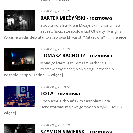
2024-06-15, godz. 15:20
BARTEK MIEŻYŃSKI - rozmowa
Spotkanie z Bartkiem Mieżyńskim znanym ze
szczecińskich zespołów List Otwarty i Margins.
Właśnie wydał debiutancką, solową EP-kę pt. "Katastrofa". I…
» więcej
2024-06-13, godz. 16:29
TOMASZ BACHORZ - rozmowa
Moim gościem jest Tomasz Bachorz a
rozmawiamy trochę o Skajdogu a trochę o
zespole Zespół Dodna.
» więcej
2024-06-08, godz. 21:50
LOTA - rozmowa
Spotkanie z chojeńskim zespołem Lota.
Uczestnikami majowego wydania cyklu [3x1]
»
więcej
2024-05-28, godz. 16:28
SZYMON SIWIERSKI - rozmowa