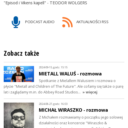
"Episod i Vikens kapell" - TEODOR WOLGERS
PODCAST AUDIO
AKTUALNOŚCI RSS
Zobacz także
2024-09-15, godz. 15:15
MIETALL WALUŚ - rozmowa
Spotkanie z Mielallem Walusiem i rozmowa o
płycie "Mietall and Children of The Future". Ale cofamy się także o parę
lat i zaglądamy m.in. do Abbey Road Studios…
» więcej
2024-08-27, godz. 16:03
MICHAŁ WIRASZKO - rozmowa
Z Michałem rozmawiamy o początku jego solowej
działalności oraz koncercie "Wiraszko &