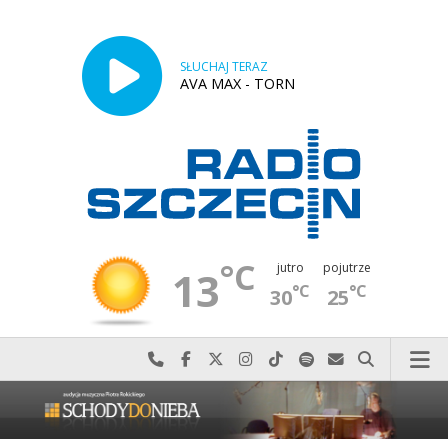
SŁUCHAJ TERAZ
AVA MAX - TORN
°C
jutro
pojutrze
13
°C
°C
30
25
Najlepiej po prostu do nas zadzwoń
Odwiedź nas na Facebook-u
Odwiedź nas na X
Odwiedź nas na Instagram-ie
Odwiedź nas na TikTok-u
Szukaj nas na Spotify
Wyślij do nas w
Szukaj