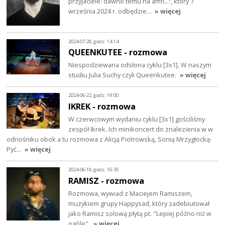
przyjaciele: dawno temu na amfi…”, który 7
września 2024 r. odbędzie…
» więcej
2024-07-28, godz. 14:14
QUEENKUTEE - rozmowa
Niespodziewana odsłona cyklu [3x1]. W naszym
studiu Julia Suchy czyli Queenkutee.
» więcej
2024-06-22, godz. 19:00
IKREK - rozmowa
W czerwcowym wydaniu cyklu [3x1] gościliśmy
zespół Ikrek. Ich minikoncert do znalezienia w w
odnośniku obok a tu rozmowa z Alicją Piotrowską, Sonią Mrzygłocką-
Pyć…
» więcej
2024-06-18, godz. 16:35
RAMISZ - rozmowa
Rozmowa, wywiad z Maciejem Ramiszem,
muzykiem grupy Happysad, który zadebiutował
jako Ramisz solową płytą pt. "Lepiej późno niż w
ogóle".
» więcej