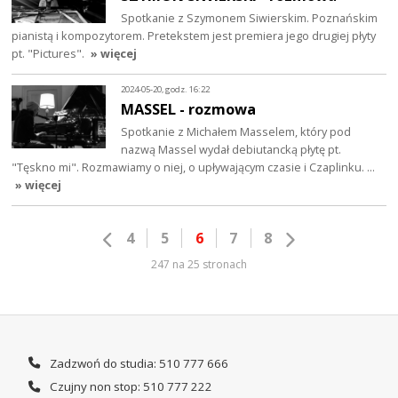
Spotkanie z Szymonem Siwierskim. Poznańskim
pianistą i kompozytorem. Pretekstem jest premiera jego drugiej płyty
pt. "Pictures".
» więcej
2024-05-20, godz. 16:22
MASSEL - rozmowa
Spotkanie z Michałem Masselem, który pod
nazwą Massel wydał debiutancką płytę pt.
"Tęskno mi". Rozmawiamy o niej, o upływającym czasie i Czaplinku. …
» więcej
4
5
6
7
8
247 na 25 stronach
Zadzwoń do studia: 510 777 666
Czujny non stop: 510 777 222