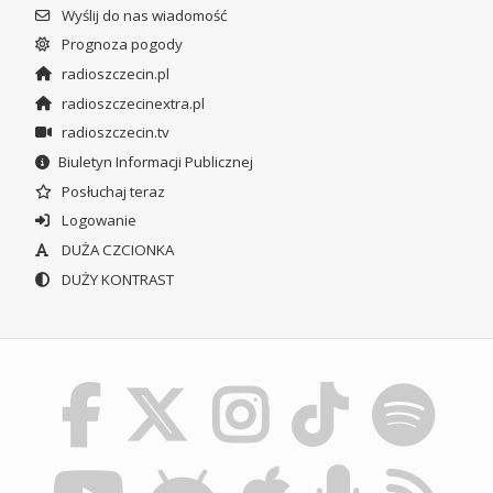
Wyślij do nas wiadomość
Prognoza pogody
radioszczecin.pl
radioszczecinextra.pl
radioszczecin.tv
Biuletyn Informacji Publicznej
Posłuchaj teraz
Logowanie
DUŻA CZCIONKA
DUŻY KONTRAST