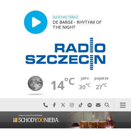
SŁUCHAJ TERAZ
DE BARGE - RHYTHM OF
THE NIGHT
°C
jutro
pojutrze
14
°C
°C
30
27
Najlepiej po prostu do nas zadzwoń
Odwiedź nas na Facebook-u
Odwiedź nas na X
Odwiedź nas na Instagram-ie
Odwiedź nas na TikTok-u
Szukaj nas na Spotify
Wyślij do nas w
Szukaj