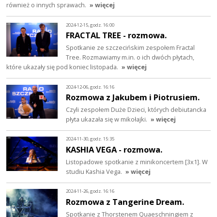
również o innych sprawach.
» więcej
2024-12-15, godz. 16:00
FRACTAL TREE - rozmowa.
Spotkanie ze szczecińskim zespołem Fractal
Tree. Rozmawiamy m.in. o ich dwóch płytach,
które ukazały się pod koniec listopada.
» więcej
2024-12-06, godz. 16:16
Rozmowa z Jakubem i Piotrusiem.
Czyli zespołem Duże Dzieci, których debiutancka
płyta ukazała się w mikołajki.
» więcej
2024-11-30, godz. 15:35
KASHIA VEGA - rozmowa.
Listopadowe spotkanie z minikoncertem [3x1]. W
studiu Kashia Vega.
» więcej
2024-11-26, godz. 16:16
Rozmowa z Tangerine Dream.
Spotkanie z Thorstenem Quaeschningiem z