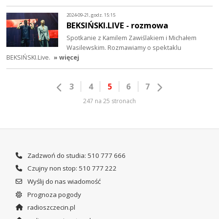
2024-09-21, godz. 15:15
BEKSIŃSKI.LIVE - rozmowa
Spotkanie z Kamilem Zawiślakiem i Michałem
Wasilewskim. Rozmawiamy o spektaklu
BEKSIŃSKI.Live.
» więcej
3
4
5
6
7
247 na 25 stronach
Zadzwoń do studia: 510 777 666
Czujny non stop: 510 777 222
Wyślij do nas wiadomość
Prognoza pogody
radioszczecin.pl