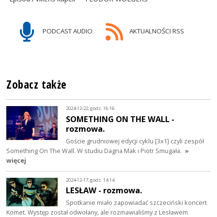
PODCAST AUDIO
AKTUALNOŚCI RSS
Zobacz także
2024-12-22, godz. 16:16
SOMETHING ON THE WALL -
rozmowa.
Goście grudniowej edycji cyklu [3x1] czyli zespół
Something On The Wall. W studiu Dagna Mak i Piotr Smugała.
»
więcej
2024-12-17, godz. 14:14
LESŁAW - rozmowa.
Spotkanie miało zapowiadać szczeciński koncert
Komet. Występ został odwołany, ale rozmawialiśmy z Lesławem