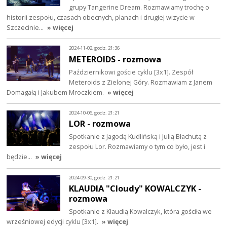
grupy Tangerine Dream. Rozmawiamy trochę o
historii zespołu, czasach obecnych, planach i drugiej wizycie w
Szczecinie…
» więcej
2024-11-02, godz. 21:36
METEROIDS - rozmowa
Październikowi goście cyklu [3x1]. Zespół
Meteroids z Zielonej Góry. Rozmawiam z Janem
Domagałą i Jakubem Mroczkiem.
» więcej
2024-10-06, godz. 21:21
LOR - rozmowa
Spotkanie z Jagodą Kudlińską i Julią Błachutą z
zespołu Lor. Rozmawiamy o tym co było, jest i
będzie...
» więcej
2024-09-30, godz. 21:21
KLAUDIA "Cloudy" KOWALCZYK -
rozmowa
Spotkanie z Klaudią Kowalczyk, która gościła we
wrześniowej edycji cyklu [3x1].
» więcej