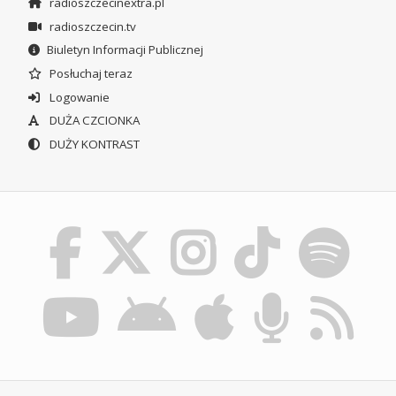
radioszczecinextra.pl
radioszczecin.tv
Biuletyn Informacji Publicznej
Posłuchaj teraz
Logowanie
DUŻA CZCIONKA
DUŻY KONTRAST