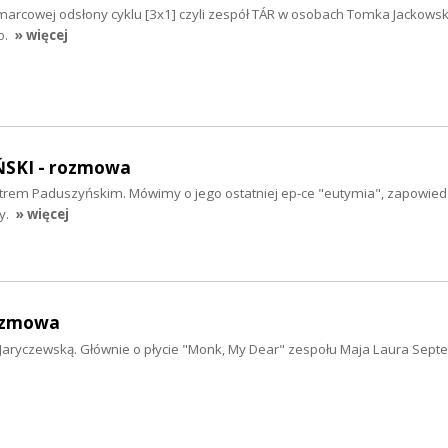
marcowej odsłony cyklu [3x1] czyli zespół TÁR w osobach Tomka Jackowsk
o.
» więcej
SKI - rozmowa
trem Paduszyńskim. Mówimy o jego ostatniej ep-ce "eutymia", zapowiedz
y.
» więcej
ozmowa
aryczewską. Głównie o płycie "Monk, My Dear" zespołu Maja Laura Septe