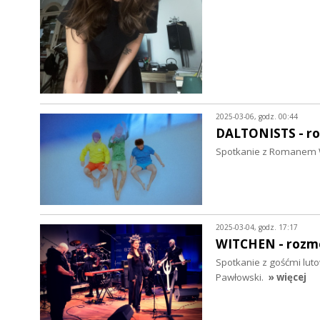
2025-03-06, godz. 00:44
DALTONISTS - r
Spotkanie z Romanem W
2025-03-04, godz. 17:17
WITCHEN - roz
Spotkanie z gośćmi luto
Pawłowski.
» więcej