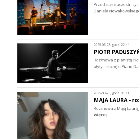
Przed nami uczestnicy 
Daniela Nowakowskieg
2025-03-28, godz. 22:44
PIOTR PADUSZYŃ
Rozmowa z pianistą Pio
płyty i trochę o Piano Da
2025-03-25, godz. 01:11
MAJA LAURA - r
Rozmowa z Mają Laurą J
więcej