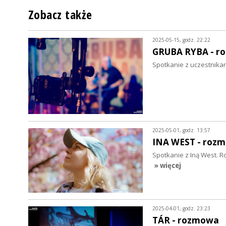
Zobacz także
2025-05-15, godz. 22:22
GRUBA RYBA - r
Spotkanie z uczestnika
2025-05-01, godz. 13:57
INA WEST - roz
Spotkanie z Iną West. Ro
» więcej
2025-04-01, godz. 23:23
TÁR - rozmowa