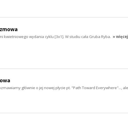
ozmowa
mi kwietniowego wydania cyklu [3x1]. W studiu cała Gruba Ryba.
» więcej
mowa
zmawiamy głównie o jej nowej płycie pt. "Path Toward Everywhere"..., ale 