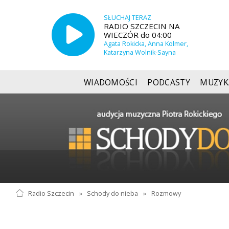
SŁUCHAJ TERAZ
RADIO SZCZECIN NA
WIECZÓR do 04:00
Agata Rokicka, Anna Kolmer,
Katarzyna Wolnik-Sayna
WIADOMOŚCI
PODCASTY
MUZYK
Radio Szczecin
»
Schody do nieba
»
Rozmowy