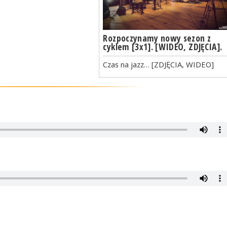
Rozpoczynamy nowy sezon z
cyklem [3x1]. [WIDEO, ZDJĘCIA].
Czas na jazz… [ZDJĘCIA, WIDEO]