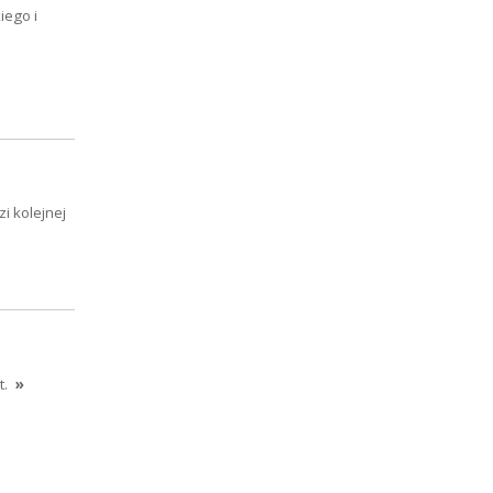
iego i
i kolejnej
t.
»