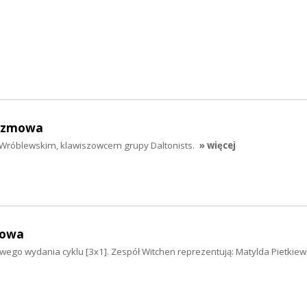
ozmowa
róblewskim, klawiszowcem grupy Daltonists.
» więcej
mowa
wego wydania cyklu [3x1]. Zespół Witchen reprezentują: Matylda Pietkiewic