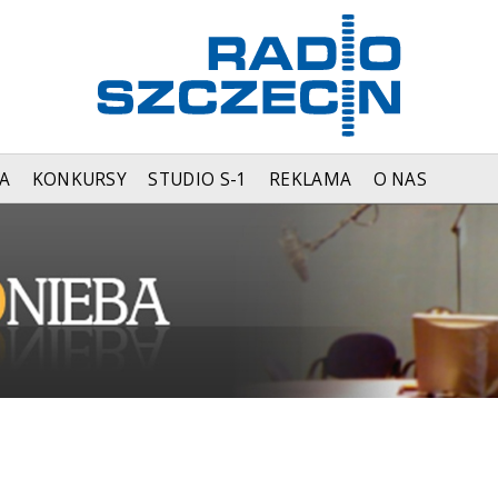
A
KONKURSY
STUDIO S-1
REKLAMA
O NAS