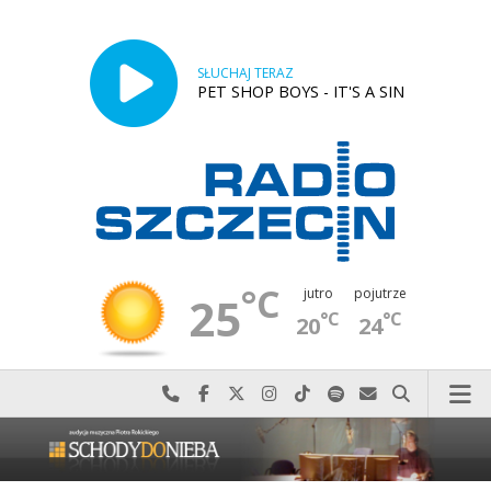
SŁUCHAJ TERAZ
PET SHOP BOYS - IT'S A SIN
°C
jutro
pojutrze
25
°C
°C
20
24
Najlepiej po prostu do nas zadzwoń
Odwiedź nas na Facebook-u
Odwiedź nas na X
Odwiedź nas na Instagram-ie
Odwiedź nas na TikTok-u
Szukaj nas na Spotify
Wyślij do nas w
Szukaj