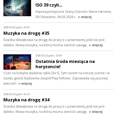
ISO 39 czyli...
Impresjonistyczne Stany Ostrości: Nene Heroine,
DK Słowianin, 06.03.2026 r.
» więcej
2026-03-02, godz. 05:03
Muzyka na drogę #35
Ścieżka dźwiękowa na drogę do pracy (i z powrotem), jeśli nie jest
daleko. Nowa muzyka, na którą można zwrócić uwagę.
» więcej
2026-02-23, godz. 23:59
Ostatnia środa miesiąca na
horyzoncie!
Czas na kolejne wydanie cyklu [3x1]. Tym razem na naszej scenie i w
studiu gościć będziemy zespół Play Fellows. Zapowiada się jazzowy
wieczór!
» więcej
2026-02-23, godz. 05:23
Muzyka na drogę #34
Ścieżka dźwiękowa na drogę do pracy (i z powrotem), jeśli nie jest
daleko. Nowa muzyka, na którą można zwrócić uwagę.
» więcej