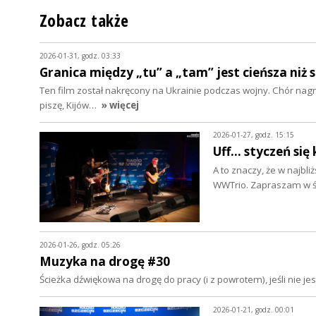
Zobacz także
2026-01-31, godz. 03:33
Granica między „tu” a „tam” jest cieńsza niż 
Ten film został nakręcony na Ukrainie podczas wojny. Chór nagr
piszę, Kijów…
» więcej
2026-01-27, godz. 15:15
Uff... styczeń się
A to znaczy, że w najbli
WWTrio. Zapraszam w ś
2026-01-26, godz. 05:26
Muzyka na drogę #30
Ścieżka dźwiękowa na drogę do pracy (i z powrotem), jeśli nie 
2026-01-21, godz. 00:01