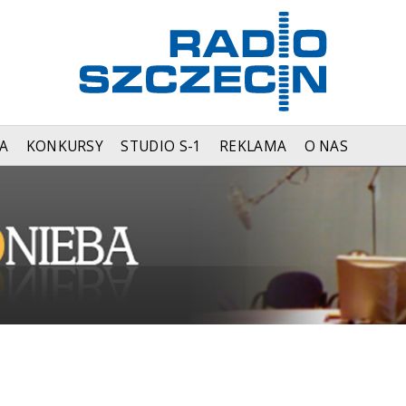
A
KONKURSY
STUDIO S-1
REKLAMA
O NAS