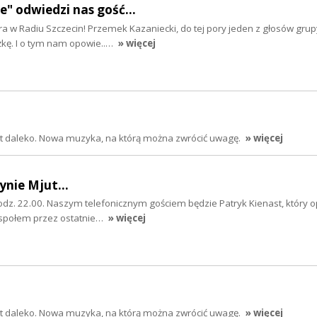
 odwiedzi nas gość...
a w Radiu Szczecin! Przemek Kazaniecki, do tej pory jeden z głosów grup
żkę. I o tym nam opowie..…
» więcej
jest daleko. Nowa muzyka, na którą można zwrócić uwagę.
» więcej
ynie Mjut...
odz. 22.00. Naszym telefonicznym gościem będzie Patryk Kienast, który o
zespołem przez ostatnie…
» więcej
jest daleko. Nowa muzyka, na którą można zwrócić uwagę.
» więcej