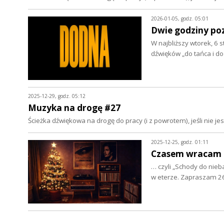
2026-01-05, godz. 05:01
Dwie godziny po
W najbliższy wtorek, 6
dźwięków „do tańca i d
2025-12-29, godz. 05:12
Muzyka na drogę #27
Ścieżka dźwiękowa na drogę do pracy (i z powrotem), jeśli nie 
2025-12-25, godz. 01:11
Czasem wracam na
… czyli „Schody do nieb
w eterze. Zapraszam 2