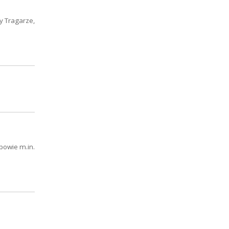
y Tragarze,
powie m.in.