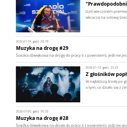
"Prawdopodobnie"
Dziś wieczorem premier
wkracza na solową ście
2026-01-19, godz. 05:19
Muzyka na drogę #29
Ścieżka dźwiękowa na drogę do pracy (i z powrotem), jeśli nie 
2026-01-13, godz. 23:23
Z głośników popł
W najbliższą środę po g
o tym, co działo się z 
2026-01-05, godz. 05:35
Muzyka na drogę #28
Ścieżka dźwiękowa na drogę do pracy (i z powrotem), jeśli nie 