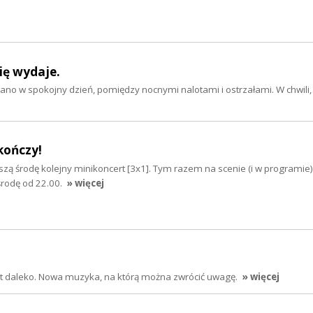
się wydaje.
ano w spokojny dzień, pomiędzy nocnymi nalotami i ostrzałami. W chwili,
 kończy!
ższą środę kolejny minikoncert [3x1]. Tym razem na scenie (i w programie)
rodę od 22.00.
» więcej
jest daleko. Nowa muzyka, na którą można zwrócić uwagę.
» więcej