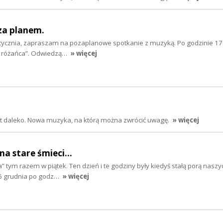
za planem.
 stycznia, zapraszam na pozaplanowe spotkanie z muzyką. Po godzinie 17
o różańca”. Odwiedzą…
» więcej
jest daleko. Nowa muzyka, na którą można zwrócić uwagę.
» więcej
 stare śmieci...
a” tym razem w piątek. Ten dzień i te godziny były kiedyś stałą porą nasz
6 grudnia po godz…
» więcej