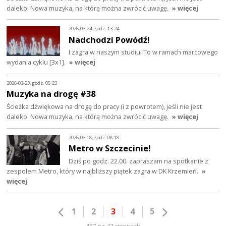
daleko. Nowa muzyka, na którą można zwrócić uwagę.
» więcej
2026-03-24, godz. 13:24
Nadchodzi Powódź!
I zagra w naszym studiu. To w ramach marcowego
wydania cyklu [3x1].
» więcej
2026-03-23, godz. 05:23
Muzyka na drogę #38
Ścieżka dźwiękowa na drogę do pracy (i z powrotem), jeśli nie jest
daleko. Nowa muzyka, na którą można zwrócić uwagę.
» więcej
2026-03-18, godz. 08:18
Metro w Szczecinie!
Dziś po godz. 22.00. zapraszam na spotkanie z
zespołem Metro, który w najbliższy piątek zagra w DK Krzemień.
»
więcej
1
2
3
4
5