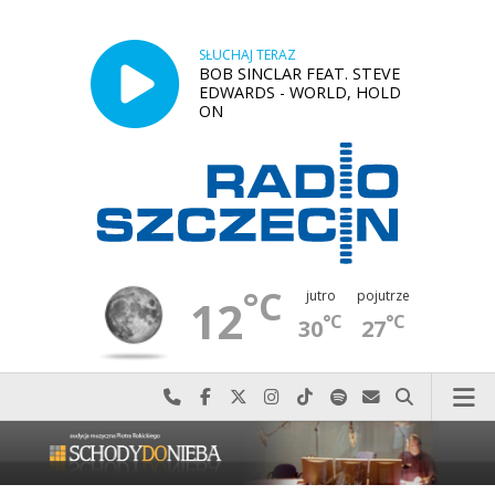
SŁUCHAJ TERAZ
BOB SINCLAR FEAT. STEVE
EDWARDS - WORLD, HOLD
ON
°C
jutro
pojutrze
12
°C
°C
30
27
Najlepiej po prostu do nas zadzwoń
Odwiedź nas na Facebook-u
Odwiedź nas na X
Odwiedź nas na Instagram-ie
Odwiedź nas na TikTok-u
Szukaj nas na Spotify
Wyślij do nas w
Szukaj