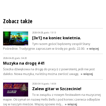
Zobacz także
2026-04-28, godz. 13:13
[3x1] na koniec kwietnia.
Tym razem gościć będziemy zespół Stany
Pośrednie. Tradycyjnie zapraszam w środę po godz. 22.00.
» więcej
2026-04-20, godz. 04:20
Muzyka na drogę #41
Ścieżka dźwiękowa na drogę do pracy (i z powrotem), jeśli nie jest
daleko. Nowa muzyka, na którą można zwrócić uwagę.
» więcej
2026-04-14, godz. 14:04
Zalew gitar w Szczecinie!
To w związku z nowym festiwalem na muzycznej
mapie. Otrzymał on nazwę Hells Bells i pod koniec czerwca odbędzie
się w naszym mieście. Więcej opowie mój…
» więcej