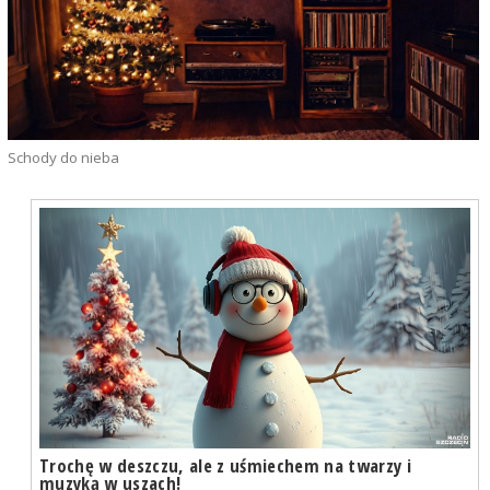
Schody do nieba
Trochę w deszczu, ale z uśmiechem na twarzy i
muzyką w uszach!