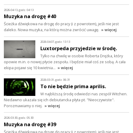
2026-04-13, godz. 04:13
Muzyka na drogę #40
Ścieżka dźwiękowa na drogę do pracy (i z powrotem), jeśli nie jest
daleko. Nowa muzyka, na którą można zwrócić uwagę.
» więcej
2026-04-07, godz. 13:13
Luxtorpeda przyjedzie w środę.
Tylko na chwilę w osobie Roberta Drężka, który
opowie m.in. o nowej płycie zespołu. I będzie miał coś ze sobą. A cała
ekipa pojawi się 10 kwietnia…
» więcej
2026-03-31, godz. 06:31
To nie będzie prima aprilis.
W najbliższą środę odwiedzi nas zespół Witchen.
Niedawno ukazała się ich debiutancka płyta pt. "Nieoczywiste".
Porozmawiamy o niej.
» więcej
2026-03-30, godz. 05:30
Muzyka na drogę #39
Ścieżka dźwiękowa na drogę do pracy (i z powrotem), jeśli nie jest