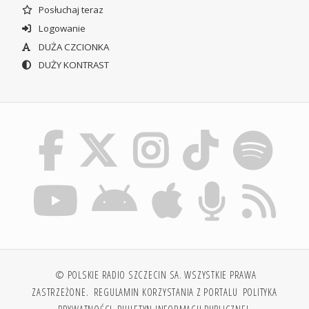
Posłuchaj teraz
Logowanie
DUŻA CZCIONKA
DUŻY KONTRAST
© POLSKIE RADIO SZCZECIN SA. WSZYSTKIE PRAWA
ZASTRZEŻONE.
REGULAMIN KORZYSTANIA Z PORTALU
POLITYKA
PRYWATNOŚCI
BIULETYN INFORMACJI PUBLICZNEJ