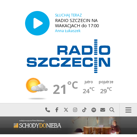
SŁUCHAJ TERAZ
RADIO SZCZECIN NA
WAKACJACH do 17:00
Anna Łukaszek
°C
jutro
pojutrze
21
°C
°C
24
29
Najlepiej po prostu do nas zadzwoń
Odwiedź nas na Facebook-u
Odwiedź nas na X
Odwiedź nas na Instagram-ie
Odwiedź nas na TikTok-u
Szukaj nas na Spotify
Wyślij do nas w
Szukaj