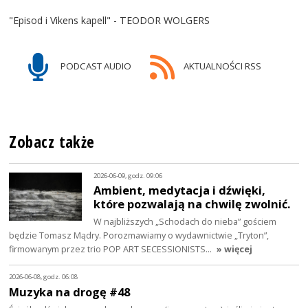
"Episod i Vikens kapell" - TEODOR WOLGERS
PODCAST AUDIO
AKTUALNOŚCI RSS
Zobacz także
2026-06-09, godz. 09:06
Ambient, medytacja i dźwięki,
które pozwalają na chwilę zwolnić.
W najbliższych „Schodach do nieba” gościem
będzie Tomasz Mądry. Porozmawiamy o wydawnictwie „Tryton”,
firmowanym przez trio POP ART SECESSIONISTS…
» więcej
2026-06-08, godz. 06:08
Muzyka na drogę #48