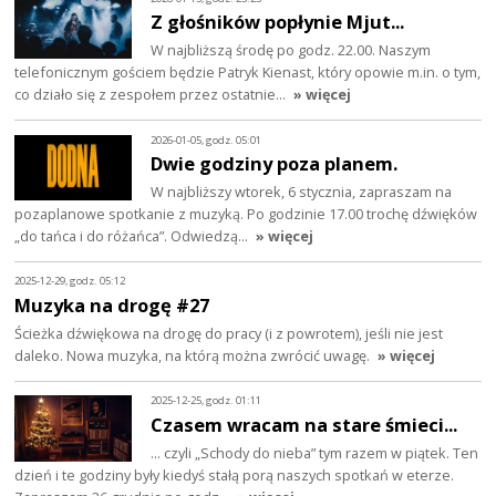
Z głośników popłynie Mjut...
W najbliższą środę po godz. 22.00. Naszym
telefonicznym gościem będzie Patryk Kienast, który opowie m.in. o tym,
co działo się z zespołem przez ostatnie…
» więcej
2026-01-05, godz. 05:01
Dwie godziny poza planem.
W najbliższy wtorek, 6 stycznia, zapraszam na
pozaplanowe spotkanie z muzyką. Po godzinie 17.00 trochę dźwięków
„do tańca i do różańca”. Odwiedzą…
» więcej
2025-12-29, godz. 05:12
Muzyka na drogę #27
Ścieżka dźwiękowa na drogę do pracy (i z powrotem), jeśli nie jest
daleko. Nowa muzyka, na którą można zwrócić uwagę.
» więcej
2025-12-25, godz. 01:11
Czasem wracam na stare śmieci...
… czyli „Schody do nieba” tym razem w piątek. Ten
dzień i te godziny były kiedyś stałą porą naszych spotkań w eterze.