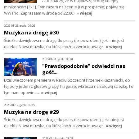
A to znaczy, że w najbliższą środę kolejny
minikoncert [3x1]. Tym razem na scenie (i w programie) pojawi się
WWTrio. Zapraszam w środę od 22.00.
» więcej
2026-01-26, godz. 05:26
Muzyka na drogę #30
Ścieżka dźwiękowa na drogę do pracy (i z powrotem), jeśli nie jest
daleko. Nowa muzyka, na którą można zwrócić uwagę.
» więcej
2026-01-21, godz. 00:01
"Prawdopodobnie" odwiedzi nas
gość...
Dziś wieczorem premiera w Radiu Szczecin! Przemek Kazaniecki, do
tej pory jeden z głosów grupy Tragarze, wkracza na solową ścieżkę. I o
tym nam opowie..…
» więcej
2026-01-19, godz. 05:19
Muzyka na drogę #29
Ścieżka dźwiękowa na drogę do pracy (i z powrotem), jeśli nie jest
daleko. Nowa muzyka, na którą można zwrócić uwagę.
» więcej
2026-01-13, godz. 23:23