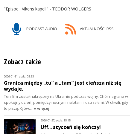
"Episod i Vikens kapell" - TEODOR WOLGERS
PODCAST AUDIO
AKTUALNOŚCI RSS
Zobacz także
2026-01-31, godz. 03:33
Granica między „tu” a „tam” jest cieńsza niż się
wydaje.
Ten film został nakręcony na Ukrainie podczas wojny. Chór nagrano w
spokojny dzień, pomiędzy nocnymi nalotami i ostrzałami. W chwili, gdy
to piszę, Kijów…
» więcej
2026-01-27, godz. 15:15
Uff... styczeń się kończy!