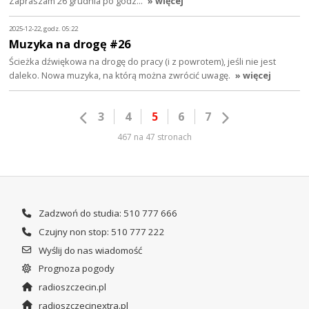
Zapraszam 26 grudnia po godz…
» więcej
2025-12-22, godz. 05:22
Muzyka na drogę #26
Ścieżka dźwiękowa na drogę do pracy (i z powrotem), jeśli nie jest
daleko. Nowa muzyka, na którą można zwrócić uwagę.
» więcej
3
4
5
6
7
467 na 47 stronach
Zadzwoń do studia: 510 777 666
Czujny non stop: 510 777 222
Wyślij do nas wiadomość
Prognoza pogody
radioszczecin.pl
radioszczecinextra.pl