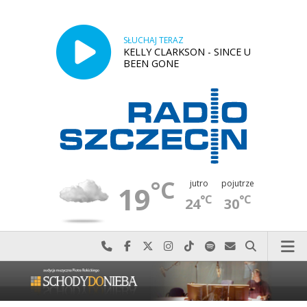
SŁUCHAJ TERAZ
KELLY CLARKSON - SINCE U
BEEN GONE
°C
jutro
pojutrze
19
°C
°C
24
30
Najlepiej po prostu do nas zadzwoń
Odwiedź nas na Facebook-u
Odwiedź nas na X
Odwiedź nas na Instagram-ie
Odwiedź nas na TikTok-u
Szukaj nas na Spotify
Wyślij do nas w
Szukaj