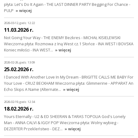
płyta: Let's Do It Again - THE LAST DINNER PARTY Begging For Chance -
PULP
» więcej
2026-03-12, godz. 12:22
11.03.2026 r.
Not Going Your Way - THE ENEMY Bezkres - MICHAŁ KISIELEWSKI
Wieczorna płyta: Rozmowa z Iną West cz.1 Słońce - INA WEST I BOVSKA
Koniec miłości - INA WEST…
» więcej
2026-02-26, godz. 13:09
25.02.2026 r.
I Danced With Another Love In My Dream - BRIGITTE CALLS ME BABY For
Your Love - CRUZ BECKHAM Wieczorna płyta: Glimmerine - APPARAT An
Echo Skips A Name (Alternate…
» więcej
2026-02-19, godz. 12:34
18.02.2026 r.
Yours Eternally - U2 & ED SHEERAN & TARAS TOPOLIA God's Lonely
Man - ANNA CALVI & IGGY POP Wieczorna płyta: Wolny wybieg -
DEZERTER Przekleństwo - DEZ…
» więcej