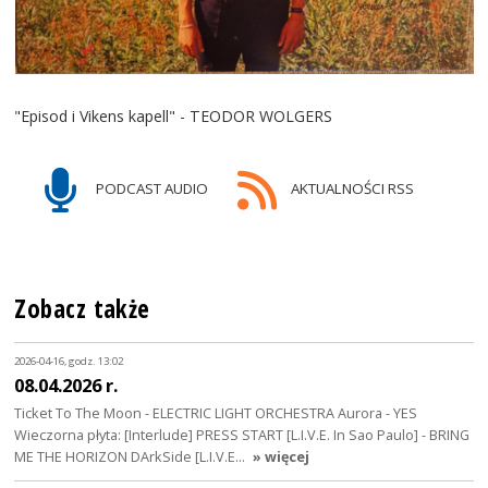
"Episod i Vikens kapell" - TEODOR WOLGERS
PODCAST AUDIO
AKTUALNOŚCI RSS
Zobacz także
2026-04-16, godz. 13:02
08.04.2026 r.
Ticket To The Moon - ELECTRIC LIGHT ORCHESTRA Aurora - YES
Wieczorna płyta: [Interlude] PRESS START [L.I.V.E. In Sao Paulo] - BRING
ME THE HORIZON DArkSide [L.I.V.E…
» więcej