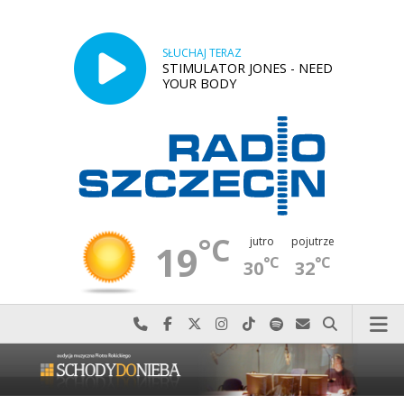
SŁUCHAJ TERAZ
STIMULATOR JONES - NEED
YOUR BODY
°C
jutro
pojutrze
19
°C
°C
30
32
Najlepiej po prostu do nas zadzwoń
Odwiedź nas na Facebook-u
Odwiedź nas na X
Odwiedź nas na Instagram-ie
Odwiedź nas na TikTok-u
Szukaj nas na Spotify
Wyślij do nas w
Szukaj