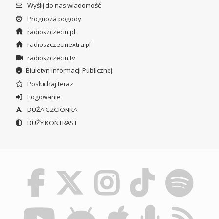
Wyślij do nas wiadomość
Prognoza pogody
radioszczecin.pl
radioszczecinextra.pl
radioszczecin.tv
Biuletyn Informacji Publicznej
Posłuchaj teraz
Logowanie
DUŻA CZCIONKA
DUŻY KONTRAST