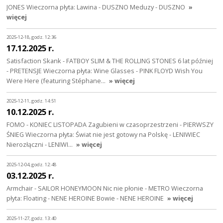
JONES Wieczorna płyta: Lawina - DUSZNO Meduzy - DUSZNO
»
więcej
2025-12-18, godz. 12:36
17.12.2025 r.
Satisfaction Skank - FATBOY SLIM & THE ROLLING STONES 6 lat później
- PRETENSJE Wieczorna płyta: Wine Glasses - PINK FLOYD Wish You
Were Here (featuring Stéphane…
» więcej
2025-12-11, godz. 14:51
10.12.2025 r.
FOMO - KONIEC LISTOPADA Zagubieni w czasoprzestrzeni - PIERWSZY
ŚNIEG Wieczorna płyta: Świat nie jest gotowy na Polskę - LENIWIEC
Nierozłączni - LENIWI…
» więcej
2025-12-04, godz. 12:48
03.12.2025 r.
Armchair - SAILOR HONEYMOON Nic nie płonie - METRO Wieczorna
płyta: Floating - NENE HEROINE Bowie - NENE HEROINE
» więcej
2025-11-27, godz. 13:40