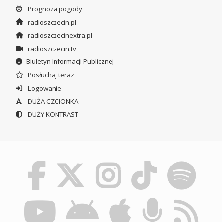
Prognoza pogody
radioszczecin.pl
radioszczecinextra.pl
radioszczecin.tv
Biuletyn Informacji Publicznej
Posłuchaj teraz
Logowanie
DUŻA CZCIONKA
DUŻY KONTRAST