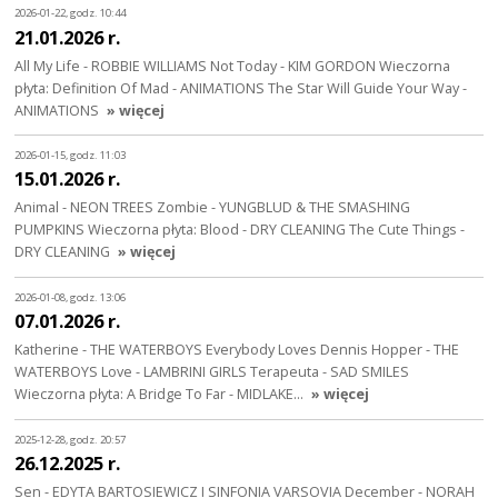
2026-01-22, godz. 10:44
21.01.2026 r.
All My Life - ROBBIE WILLIAMS Not Today - KIM GORDON Wieczorna
płyta: Definition Of Mad - ANIMATIONS The Star Will Guide Your Way -
ANIMATIONS
» więcej
2026-01-15, godz. 11:03
15.01.2026 r.
Animal - NEON TREES Zombie - YUNGBLUD & THE SMASHING
PUMPKINS Wieczorna płyta: Blood - DRY CLEANING The Cute Things -
DRY CLEANING
» więcej
2026-01-08, godz. 13:06
07.01.2026 r.
Katherine - THE WATERBOYS Everybody Loves Dennis Hopper - THE
WATERBOYS Love - LAMBRINI GIRLS Terapeuta - SAD SMILES
Wieczorna płyta: A Bridge To Far - MIDLAKE…
» więcej
2025-12-28, godz. 20:57
26.12.2025 r.
Sen - EDYTA BARTOSIEWICZ I SINFONIA VARSOVIA December - NORAH