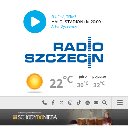
SŁUCHAJ TERAZ
HALO, STADION do 20:00
Artur Dyczewski
°C
jutro
pojutrze
22
°C
°C
30
32
Najlepiej po prostu do nas zadzwoń
Odwiedź nas na Facebook-u
Odwiedź nas na X
Odwiedź nas na Instagram-ie
Odwiedź nas na TikTok-u
Szukaj nas na Spotify
Wyślij do nas w
Szukaj