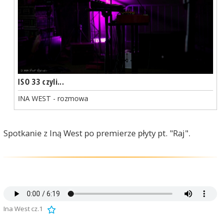
ISO 33 czyli...
INA WEST - rozmowa
Spotkanie z Iną West po premierze płyty pt. "Raj".
Ina West cz.1