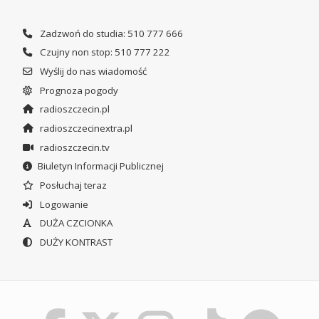
Zadzwoń do studia: 510 777 666
Czujny non stop: 510 777 222
Wyślij do nas wiadomość
Prognoza pogody
radioszczecin.pl
radioszczecinextra.pl
radioszczecin.tv
Biuletyn Informacji Publicznej
Posłuchaj teraz
Logowanie
DUŻA CZCIONKA
DUŻY KONTRAST