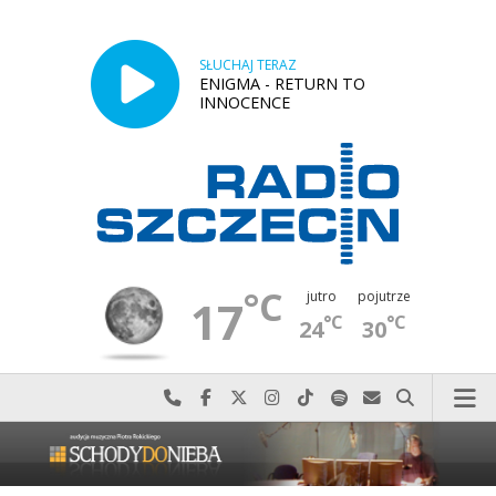
SŁUCHAJ TERAZ
ENIGMA - RETURN TO
INNOCENCE
°C
jutro
pojutrze
17
°C
°C
24
30
Najlepiej po prostu do nas zadzwoń
Odwiedź nas na Facebook-u
Odwiedź nas na X
Odwiedź nas na Instagram-ie
Odwiedź nas na TikTok-u
Szukaj nas na Spotify
Wyślij do nas w
Szukaj