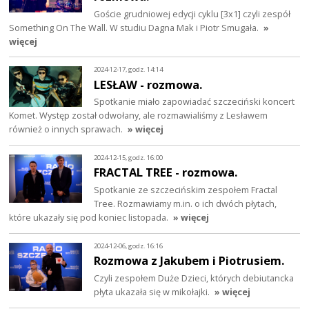
Goście grudniowej edycji cyklu [3x1] czyli zespół
Something On The Wall. W studiu Dagna Mak i Piotr Smugała.
»
więcej
2024-12-17, godz. 14:14
LESŁAW - rozmowa.
Spotkanie miało zapowiadać szczeciński koncert
Komet. Występ został odwołany, ale rozmawialiśmy z Lesławem
również o innych sprawach.
» więcej
2024-12-15, godz. 16:00
FRACTAL TREE - rozmowa.
Spotkanie ze szczecińskim zespołem Fractal
Tree. Rozmawiamy m.in. o ich dwóch płytach,
które ukazały się pod koniec listopada.
» więcej
2024-12-06, godz. 16:16
Rozmowa z Jakubem i Piotrusiem.
Czyli zespołem Duże Dzieci, których debiutancka
płyta ukazała się w mikołajki.
» więcej