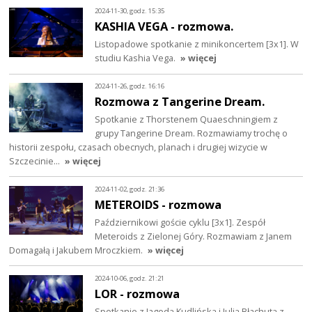
2024-11-30, godz. 15:35
KASHIA VEGA - rozmowa.
Listopadowe spotkanie z minikoncertem [3x1]. W
studiu Kashia Vega.
» więcej
2024-11-26, godz. 16:16
Rozmowa z Tangerine Dream.
Spotkanie z Thorstenem Quaeschningiem z
grupy Tangerine Dream. Rozmawiamy trochę o
historii zespołu, czasach obecnych, planach i drugiej wizycie w
Szczecinie…
» więcej
2024-11-02, godz. 21:36
METEROIDS - rozmowa
Październikowi goście cyklu [3x1]. Zespół
Meteroids z Zielonej Góry. Rozmawiam z Janem
Domagałą i Jakubem Mroczkiem.
» więcej
2024-10-06, godz. 21:21
LOR - rozmowa
Spotkanie z Jagodą Kudlińską i Julią Błachutą z