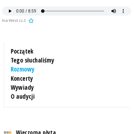
Ina West cz.2
Początek
Tego słuchaliśmy
Rozmowy
Koncerty
Wywiady
O audycji
Wieczorna płyta