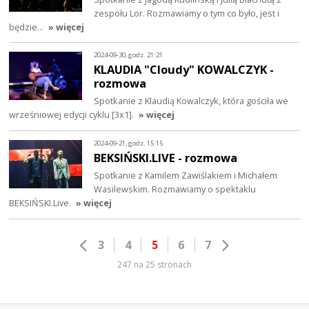
zespołu Lor. Rozmawiamy o tym co było, jest i
będzie...
» więcej
2024-09-30, godz. 21:21
KLAUDIA "Cloudy" KOWALCZYK -
rozmowa
Spotkanie z Klaudią Kowalczyk, która gościła we
wrześniowej edycji cyklu [3x1].
» więcej
2024-09-21, godz. 15:15
BEKSIŃSKI.LIVE - rozmowa
Spotkanie z Kamilem Zawiślakiem i Michałem
Wasilewskim. Rozmawiamy o spektaklu
BEKSIŃSKI.Live.
» więcej
3
4
5
6
7
247 na 25 stronach