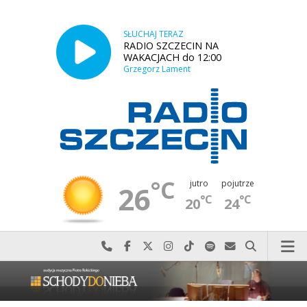
SŁUCHAJ TERAZ
RADIO SZCZECIN NA
WAKACJACH do 12:00
Grzegorz Lament
°C
jutro
pojutrze
26
°C
°C
20
24
Najlepiej po prostu do nas zadzwoń
Odwiedź nas na Facebook-u
Odwiedź nas na X
Odwiedź nas na Instagram-ie
Odwiedź nas na TikTok-u
Szukaj nas na Spotify
Wyślij do nas w
Szukaj