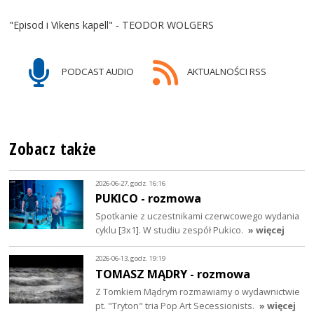
"Episod i Vikens kapell" - TEODOR WOLGERS
PODCAST AUDIO
AKTUALNOŚCI RSS
Zobacz także
2026-06-27, godz. 16:16
PUKICO - rozmowa
Spotkanie z uczestnikami czerwcowego wydania
cyklu [3x1]. W studiu zespół Pukico.
» więcej
2026-06-13, godz. 19:19
TOMASZ MĄDRY - rozmowa
Z Tomkiem Mądrym rozmawiamy o wydawnictwie
pt. "Tryton" tria Pop Art Secessionists.
» więcej