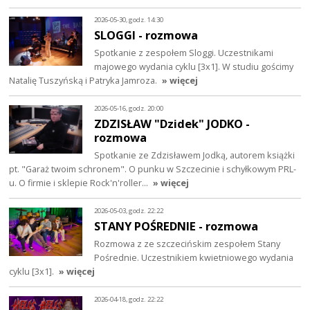
2026-05-30, godz. 14:30
SLOGGI - rozmowa
Spotkanie z zespołem Sloggi. Uczestnikami
majowego wydania cyklu [3x1]. W studiu gościmy
Natalię Tuszyńską i Patryka Jamroza.
» więcej
2026-05-16, godz. 20:00
ZDZISŁAW "Dzidek" JODKO -
rozmowa
Spotkanie ze Zdzisławem Jodką, autorem książki
pt. "Garaż twoim schronem". O punku w Szczecinie i schyłkowym PRL-
u. O firmie i sklepie Rock'n'roller…
» więcej
2026-05-03, godz. 22:22
STANY POŚREDNIE - rozmowa
Rozmowa z ze szczecińskim zespołem Stany
Pośrednie. Uczestnikiem kwietniowego wydania
cyklu [3x1].
» więcej
2026-04-18, godz. 22:22