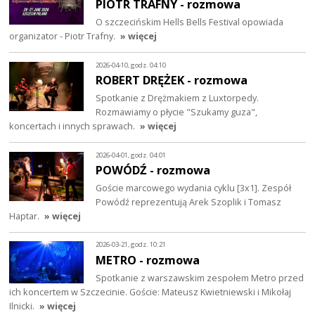
PIOTR TRAFNY - rozmowa
O szczecińskim Hells Bells Festival opowiada
organizator - Piotr Trafny.
» więcej
2026-04-10, godz. 04:10
ROBERT DRĘŻEK - rozmowa
Spotkanie z Drężmakiem z Luxtorpedy.
Rozmawiamy o płycie "Szukamy guza",
koncertach i innych sprawach.
» więcej
2026-04-01, godz. 04:01
POWÓDŹ - rozmowa
Goście marcowego wydania cyklu [3x1]. Zespół
Powódź reprezentują Arek Szoplik i Tomasz
Haptar.
» więcej
2026-03-21, godz. 10:21
METRO - rozmowa
Spotkanie z warszawskim zespołem Metro przed
ich koncertem w Szczecinie. Goście: Mateusz Kwietniewski i Mikołaj
Ilnicki.
» więcej