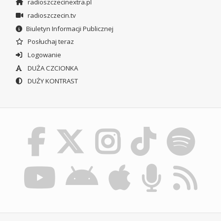
radioszczecinextra.pl
radioszczecin.tv
Biuletyn Informacji Publicznej
Posłuchaj teraz
Logowanie
DUŻA CZCIONKA
DUŻY KONTRAST