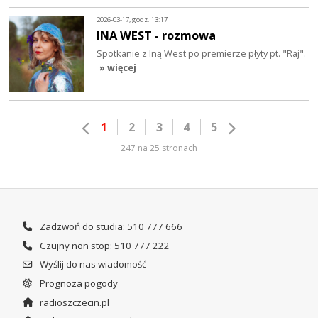
2026-03-17, godz. 13:17
INA WEST - rozmowa
Spotkanie z Iną West po premierze płyty pt. "Raj".
» więcej
1
2
3
4
5
247 na 25 stronach
Zadzwoń do studia: 510 777 666
Czujny non stop: 510 777 222
Wyślij do nas wiadomość
Prognoza pogody
radioszczecin.pl