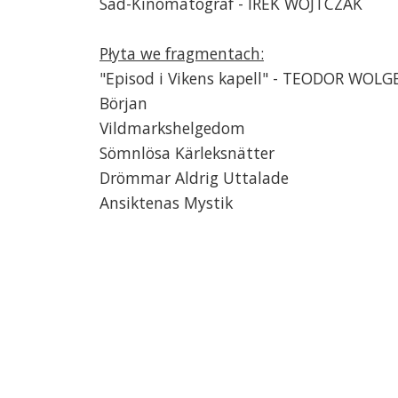
Sad-Kinomatograf - IREK WOJTCZAK
Płyta we fragmentach:
"Episod i Vikens kapell" - TEODOR WOLG
Början
Vildmarkshelgedom
Sömnlösa Kärleksnätter
Drömmar Aldrig Uttalade
Ansiktenas Mystik