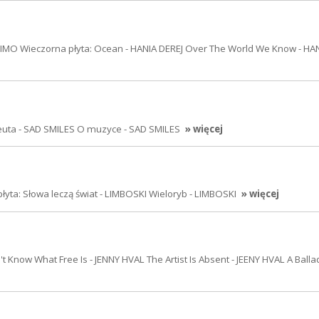
 KIMO Wieczorna płyta: Ocean - HANIA DEREJ Over The World We Know - HA
euta - SAD SMILES O muzyce - SAD SMILES
» więcej
ta: Słowa leczą świat - LIMBOSKI Wieloryb - LIMBOSKI
» więcej
Know What Free Is - JENNY HVAL The Artist Is Absent - JEENY HVAL A Ballad