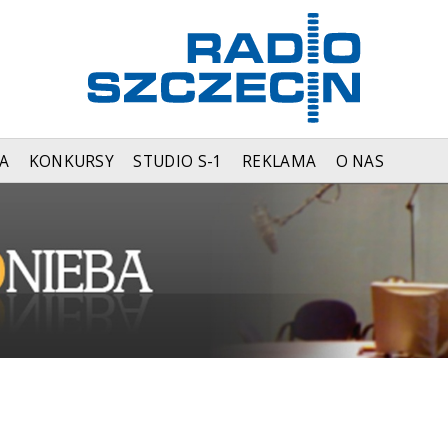
A
KONKURSY
STUDIO S-1
REKLAMA
O NAS