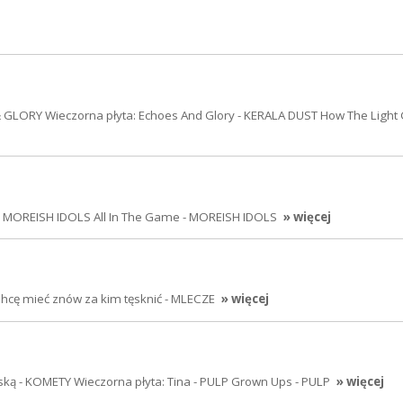
GLORY Wieczorna płyta: Echoes And Glory - KERALA DUST How The Light 
n - MOREISH IDOLS All In The Game - MOREISH IDOLS
» więcej
 Chcę mieć znów za kim tęsknić - MLECZE
» więcej
ską - KOMETY Wieczorna płyta: Tina - PULP Grown Ups - PULP
» więcej